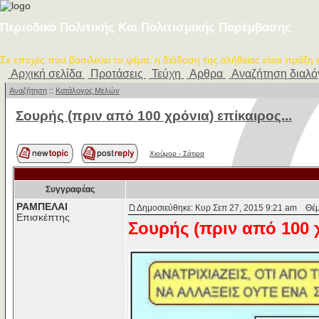
Περιοδικό Πολιτικής Και Πολιτισμικής Παρέμβασης
Σε εποχές που βασιλεύει το ψέμα, η διάδοση της αλήθειας είναι πράξη
Αρχική σελίδα
Προτάσεις
Τεύχη
Αρθρα
Αναζήτηση διαλ
Αναζήτηση
::
Κατάλογος Μελών
Σουρής (πριν από 100 χρόνια) επίκαιρος...
Χιούμορ - Σάτιρα
Συγγραφέας
ΡΑΜΠΕΛΑΙ
Δημοσιεύθηκε: Κυρ Σεπ 27, 2015 9:21 am
Θέμα
Επισκέπτης
Σουρής (πριν από 100 χ