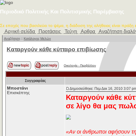
Περιοδικό Πολιτικής Και Πολιτισμικής Παρέμβασης
Σε εποχές που βασιλεύει το ψέμα, η διάδοση της αλήθειας είναι πράξη
Αρχική σελίδα
Προτάσεις
Τεύχη
Αρθρα
Αναζήτηση διαλ
Αναζήτηση
::
Κατάλογος Μελών
Καταργούν κάθε κύτταρο επιβίωσης
Οικολογία - Περιβάλλον
Συγγραφέας
Μποστάνι
Δημοσιεύθηκε: Πεμ Δεκ 16, 2010 3:07 p
Επισκέπτης
Καταργούν κάθε κύ
σε λίγο θα μας πωλ
«Αν οι άνθρωποι αφήσουν τη