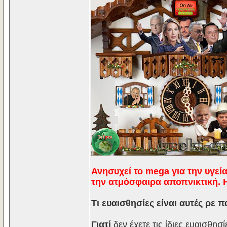
Ανησυχεί το mega για την υγεία
την ατμόσφαιρα αποπνικτική. Η
Τι ευαισθησίες είναι αυτές ρε π
Γιατί
δεν έχετε τις ίδιες ευαισθησί