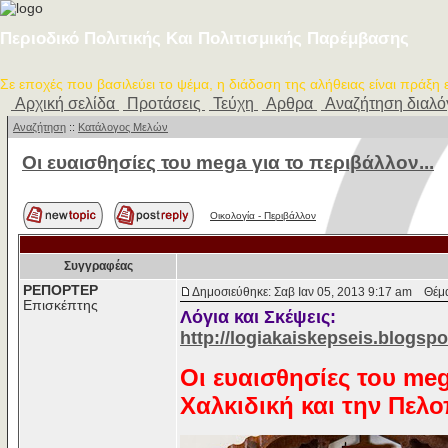
Περιοδικό Πολιτικής Και Πολιτισμικής Παρέμβασης
Σε εποχές που βασιλεύει το ψέμα, η διάδοση της αλήθειας είναι πράξη
Αρχική σελίδα
Προτάσεις
Τεύχη
Αρθρα
Αναζήτηση διαλ
Αναζήτηση
::
Κατάλογος Μελών
Οι ευαισθησίες του mega για το περιβάλλον...
Οικολογία - Περιβάλλον
Συγγραφέας
ΡΕΠΟΡΤΕΡ
Δημοσιεύθηκε: Σαβ Ιαν 05, 2013 9:17 am
Θέμα 
Επισκέπτης
Λόγια και Σκέψεις:
http://logiakaiskepseis.blogsp
Οι ευαισθησίες του me
Χαλκιδική και την Πελ