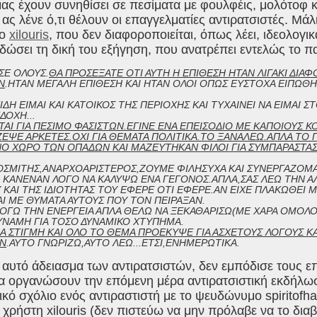
ας έχουν συνηθίσει σε πεσίματα με φουλφέις, μολότοφ κ
 ας λένε ό,τι θέλουν οι επαγγελματίες αντιρατσιστές. Μάλ
μο
xilouris
, που δεν διαφοροποιείται, όπως λέει, ιδεολογι
 δώσει τη δική του εξήγηση, που ανατρέπει εντελώς το π
ΣΕ ΟΛΟΥΣ.
ΘΑ ΠΡΟΣΕΞΑΤΕ ΟΤΙ ΑΥΤΗ Η ΕΠΙΘΕΣΗ ΗΤΑΝ ΛΙΓΑΚΙ ΔΙΑ
Ν
.ΗΤΑΝ ΜΕΓΑΛΗ ΕΠΙΘΕΣΗ ΚΑΙ ΗΤΑΝ ΟΛΟΙ ΟΠΩΣ ΕΥΣΤΟΧΑ ΕΙΠΩ
ΔΗ ΕΙΜΑΙ ΚΑΙ ΚΑΤΟΙΚΟΣ ΤΗΣ ΠΕΡΙΟΧΗΣ ΚΑΙ ΤΥΧΑΙΝΕΙ ΝΑ ΕΙΜΑΙ 
ΔΟΧΗ...
ΤΑΙ ΓΙΑ ΠΕΣΙΜΟ ΦΑΣΙΣΤΩΝ.ΕΓΙΝΕ ΕΝΑ ΕΠΕΙΣΟΔΙΟ ΜΕ ΚΑΠΟΙΟΥΣ Κ
ΕΨΕ ΑΡΚΕΤΕΣ.ΟΧΙ ΓΙΑ ΘΕΜΑΤΑ ΠΟΛΙΤΙΚΑ.ΤΟ ΞΑΝΑΛΕΩ.ΑΠΛΑ ΤΟ ΠΑ
 ΧΩΡΟ ΤΩΝ ΟΠΑΔΩΝ ΚΑΙ ΜΑΖΕΥΤΗΚΑΝ ΦΙΛΟΙ ΓΙΑ ΣΥΜΠΑΡΑΣΤΑΣ
ΟΣΜΙΤΗΣ,ΑΝΑΡΧΟΑΡΙΣΤΕΡΟΣ,ΖΟΥΜΕ ΦΙΛΗΣΥΧΑ ΚΑΙ ΣΥΝΕΡΓΑΖΟΜ
Ω ΚΑΝΕΝΑΝ ΛΟΓΟ ΝΑ ΚΑΛΥΨΩ ΕΝΑ ΓΕΓΟΝΟΣ.ΑΠΛΑ,ΣΑΣ ΛΕΩ ΤΗΝ Α
Υ ΚΑΙ ΤΗΣ ΙΔΙΟΤΗΤΑΣ ΤΟΥ ΕΦΕΡΕ ΟΤΙ ΕΦΕΡΕ.ΑΝ ΕΙΧΕ ΠΛΑΚΩΘΕΙ 
Ι ΜΕ ΘΥΜΑΤΑ ΑΥΤΟΥΣ ΠΟΥ ΤΟΝ ΠΕΙΡΑΞΑΝ.
ΛΟΓΩ ΤΗΝ ΕΝΕΡΓΕΙΑ ΑΠΛΑ ΘΕΛΩ ΝΑ ΞΕΚΑΘΑΡΙΣΩ(ΜΕ ΧΑΡΑ ΟΜΟΛΟ
ΥΝΑΜΗ ΓΙΑ ΤΟΣΟ ΔΥΝΑΜΙΚΟ ΧΤΥΠΗΜΑ.
ΙΑ ΣΤΙΓΜΗ ΚΑΙ ΟΛΟ ΤΟ ΘΕΜΑ ΠΡΟΕΚΥΨΕ ΓΙΑ ΑΣΧΕΤΟΥΣ ΛΟΓΟΥΣ ΚΑΙ
Ν
.ΑΥΤΟ ΓΝΩΡΙΖΩ,ΑΥΤΟ ΛΕΩ...ΕΤΣΙ,ΕΝΗΜΕΡΩΤΙΚΑ.
αυτό άδειασμα των αντιρατσιστών, δεν εμπόδισε τους ε
α οργανώσουν την επόμενη μέρα αντιρατσιστική εκδήλωση
τικό σχόλιο ενός αντιραστιστή με το ψευδώνυμο spiritof
 χρήστη xilouris (δεν πιστεύω να μην πρόλαβε να το διαβ