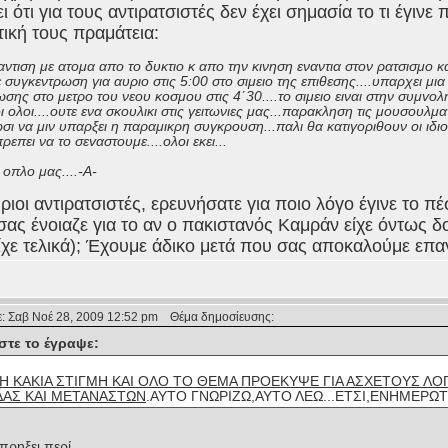
ι ότι για τους αντιρατσιστές δεν έχει σημασία το τι έγι
τική τους πραμάτεια:
ντιση με ατομα απο το δυκτιο κ απο την κινηση εναντια στον ρατσισμο κα
συγκεντρωση για αυριο στις 5:00 στο σιμειο της επιθεσης....υπαρχει μια
ης στο μετρο του νεου κοσμου στις 4΄30....το σιμειο ειναι στην συμvο
ι ολοι....ουτε ενα σκουλικι στις γειτωνιες μας...παρακληση τις μουσουλμ
σι να μιν υπαρξει η παραμικρη συγκρουση...παλι θα κατιγοριθουν οι ιδιοι
επει να το σεvαστουμε....ολοι εκει...
 οπλο μας....-Α-
ριοι αντιρατσιστές, ερευνήσατε για ποιο λόγο έγινε το πέ
ας ένοιαζε για το αν ο πακιστανός Καμράν είχε όντως 
ίχε τελικά); Έχουμε άδικο μετά που σας αποκαλούμε επα
: Σαβ Νοέ 28, 2009 12:52 pm
Θέμα δημοσίευσης:
στε το έγραψε:
Η ΚΑΚΙΑ ΣΤΙΓΜΗ ΚΑΙ ΟΛΟ ΤΟ ΘΕΜΑ ΠΡΟΕΚΥΨΕ ΓΙΑ ΑΣΧΕΤΟΥΣ ΛΟΓ
ΔΑΣ ΚΑΙ ΜΕΤΑΝΑΣΤΩΝ
.ΑΥΤΟ ΓΝΩΡΙΖΩ,ΑΥΤΟ ΛΕΩ...ΕΤΣΙ,ΕΝΗΜΕΡΩΤ
πρηξει περί