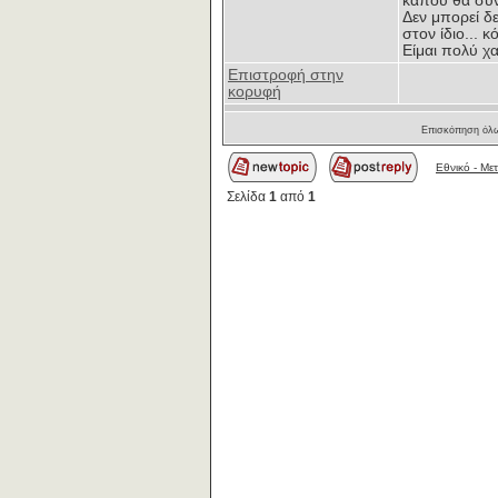
κάπου θα συ
Δεν μπορεί δ
στον ίδιο... 
Είμαι πολύ χ
Επιστροφή στην
κορυφή
Επισκόπηση όλω
Εθνικό - Με
Σελίδα
1
από
1