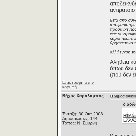
αποδεικνύε
αντιρατσισ
μετα απο συνα
αποφασιστηκε 
προσυγκεντρωσ
εκει συντροφο
καμια περιπτω
θρησκευτικο πρ
αλλιλεγκυη το
Αλήθεια κύ
όπως δεν σ
(που δεν ε
Επιστροφή στην
κορυφή
Βήχος Χαράλαμπος
Δημοσιεύθηκε
διαδώ
Ένταξη: 30 Οκτ 2008
ΗΤΑΝ 
Δημοσιεύσεις: 144
ΕΛΛΑ
Τόπος: Ν .Σμύρνη
Μας ταχουνε 