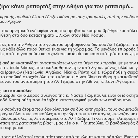
ζίρα κάνει ρεπορτάζ στην Αθήνα για τον ρατσισμό...
ιρροής αραβικό δίκτυο έδειξε εικόνα με τους τραυματίες από την επιδρο
ικών Aρχών
ο του αρνητικού ενδιαφέροντος του αραβικού κόσμου βρέθηκε και πάλι
πίθεση στα δύο καταστήματα ψιλικών στον Νέο Κόσμο.
σεις από την Αθήνα του γνωστού αραβόφωνου δικτύου Αλ Τζαζίρα... πυ
ους κάθε άλλο παρά θετικό είναι για τη χώρα μας. Το μεγάλης επιρροής δ
ες από το γιουρούσι και σχολίασε με ιδιαίτερα καυστικό τρόπο τον χε
 ακόμα «καταιγίδα» ανταποκρίσεων για το θέμα που προέκυψε με την
ι τις διαδηλώσεις που ακολούθησαν πριν από λίγους μήνες, αλλά και γι
ι Ιρακινών (Νέα Ιωνία, Αιγάλεω, Νίκαια, Ρέντη κ.ά.), τώρα ήρθε η σειρ
στο αραβικό στοιχείο όλου του κόσμου. Η νέα βίαια επιδρομή και καθα
ρευνας του ανταποκριτή του Αλ Τζαζίρα στην Αθήνα, κ. Σάντι Αγιούμπι.
 και κουκούλες
α Ζέρβα και ο Σύρος σύζυγός της κ. Νάσερ Τζαμπούλιε είναι οι ιδιοκτή
 οδό Κασομούλη που έπληξε η καταστροφική μανία των επιδρομέων.
υ σαράντα άτομα που διακρίνονταν σε δύο κατηγορίες, τους σωματώδει
Φόραγαν όλοι τους κουκούλες και την ώρα που τα έσπαγαν, φώναζαν με 
 Δώσαμε όλες τις λεπτομέρειες στο Αλ Τζαζίρα. Τι να πούμε, ελπίζουμ
πιση της ρατσιστικής βίας», μας λέει ο κ. Τζαμπούλιε. Ο βανδαλισμός δε
ια εκρηκτικά.
 τρεις αλλοδαποί τραυματίστηκαν από τα κλομπ και τα ρόπαλα. Ενας έ