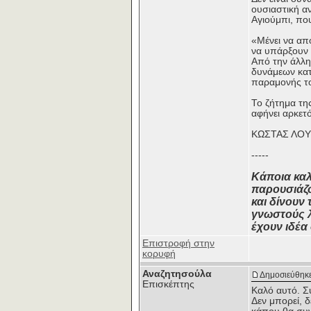
ουσιαστική α
Αγιούμπι, πο
«Μένει να απ
να υπάρξουν 
Από την άλλη
δυνάμεων κατ
παραμονής τ
Το ζήτημα τη
αφήνει αρκετ
ΚΩΣΤΑΣ ΛΟ
-----
Κάποια καλ
παρουσιάζο
και δίνουν
γνωστούς λ
έχουν ιδέα 
Επιστροφή στην
κορυφή
Αναζητησούλα
Δημοσιεύθηκε
Επισκέπτης
Καλό αυτό. Συ
Δεν μπορεί, δ