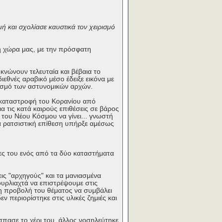
μή και σχολίασε καυστικά τον χειρισμό
 η χώρα μας, με την πρόσφατη
κνώνουν τελευταία και βέβαια το
ιεθνές αραβικό μέσο έδειξε εικόνα με
ιρισμό των αστυνομικών αρχών.
 καταστροφή του Κορανίου από
α τις κατά καιρούς επιθέσεις σε βάρος
ά του Νέου Κόσμου να γίνει... γνωστή
ρά ρατσιστική επίθεση υπήρξε αμέσως
τες του ενός από τα δύο καταστήματα
ς "αρχηγούς" και τα μανιασμένα
ουρλιαχτά να επιστρέψουμε στις
ε η προβολή του θέματος να συμβάλει
ν περιορίστηκε στις υλικές ζημιές και
σπασε το χέρι του, άλλος νοσηλεύτηκε