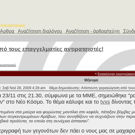
 επαναστατική
Αρθρα
Αναζήτηση διαλόγου
Αναζήτηση - άρθρα/τεύχη
Σύνδ
ό τους επαγγελματίες αντιρατσιστές!
ταναστευτικό
<
Επισκόπηση προηγούμενη
Μήνυμα
: Σαβ Νοέ 28, 2009 4:28 am
Θέμα δημοσίευσης: Απίστευτη χειραγώγηση από τους 
α 23/11 στις 21.30, σύμφωνα με τα ΜΜΕ, σημειώθηκε "ρ
ν" στο Νέο Κόσμο. Το θέμα κάλυψε και το
tvxs
δίνοντας 
ντυμένοι στα μαύρα και φορώντας μαντίλια στο κεφάλι, πέταξαν βόμβες 
των συγκεντρωμένων Αράβων, που συνηθίζουν να συχνάζουν στην περιοχ
βικά προϊόντα, τα οποία στη συνέχεια έσπασαν
".
ριγραφή των γεγονότων δεν πάει ο νους μας σε μαχαιροβ