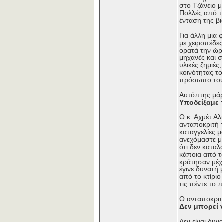
στο Τζάνειο μ
Πολλές από τι
ένταση της βι
Για άλλη μια
με χειροπέδε
ορατά την ώρ
μηχανές και 
υλικές ζημιέ
κοινότητας τ
πρόσωπο του
Αυτόπτης μά
Υποδείξαμε 
Ο κ. Αχμέτ Α
ανταποκριτή τ
καταγγελίες 
ανεχόμαστε μι
ότι δεν κατα
κάποια από τ
κράτησαν μέχ
έγινε δυνατή
από το κτίρι
τις πέντε το 
Ο ανταποκριτ
Δεν μπορεί 
Δεν είναι δυ