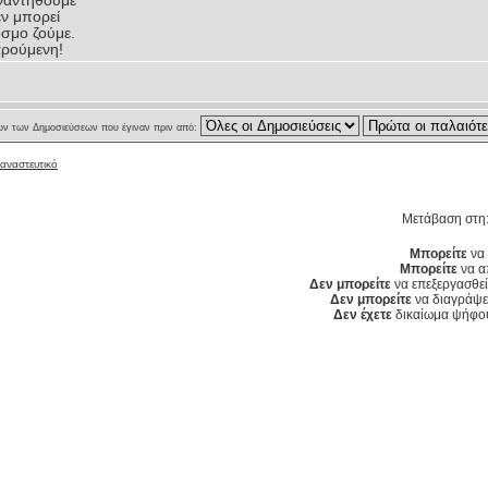
ναντηθούμε
εν μπορεί
κόσμο ζούμε.
αρούμενη!
ν των Δημοσιεύσεων που έγιναν πριν από:
ταναστευτικό
Μετάβαση στη
Μπορείτε
να 
Μπορείτε
να α
Δεν μπορείτε
να επεξεργασθεί
Δεν μπορείτε
να διαγράψετ
Δεν έχετε
δικαίωμα ψήφου