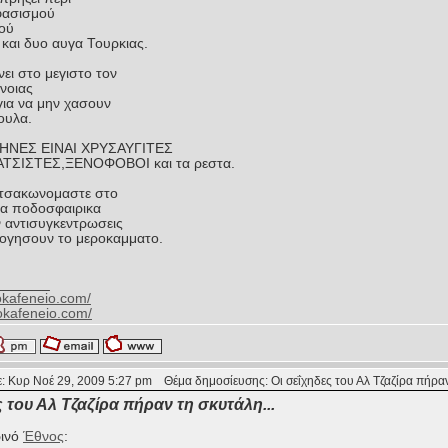
φασισμού
ιού
 και δυο αυγα Τουρκιας.
ει στο μεγιστο τον
νοιας
για να μην χασουν
ουλα.
ΛΗΝΕΣ ΕΙΝΑΙ ΧΡΥΣΑΥΓΙΤΕΣ
ΤΣΙΣΤΕΣ,ΞΕΝΟΦΟΒΟΙ και τα ρεστα.
 τσακωνομαστε στο
 τα ποδοσφαιρικα
ν αντισυγκεντρωσεις
ολογησουν το μεροκαμματο.
_______
kokafeneio.com/
okafeneio.com/
: Κυρ Νοέ 29, 2009 5:27 pm
Θέμα δημοσίευσης: Οι σεΐχηδες του Αλ Τζαζίρα πήραν
ς του Αλ Τζαζίρα πήραν τη σκυτάλη...
ρινό
Έθνος
: