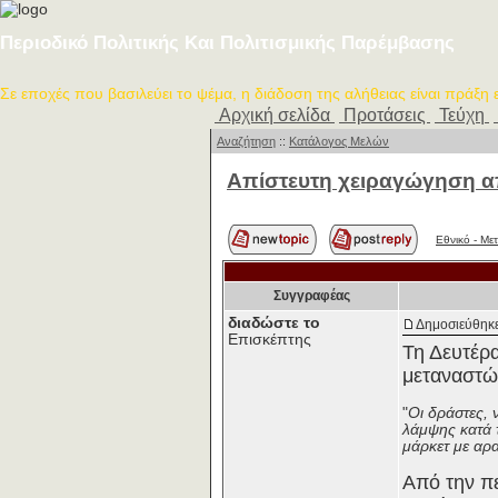
Περιοδικό Πολιτικής Και Πολιτισμικής Παρέμβασης
Σε εποχές που βασιλεύει το ψέμα, η διάδοση της αλήθειας είναι πράξη
Αρχική σελίδα
Προτάσεις
Τεύχη
Αναζήτηση
::
Κατάλογος Μελών
Απίστευτη χειραγώγηση απ
Εθνικό - Με
Συγγραφέας
διαδώστε το
Δημοσιεύθηκε
Επισκέπτης
Τη Δευτέρ
μεταναστώ
"
Οι δράστες, 
λάμψης κατά 
μάρκετ με αρα
Από την πε