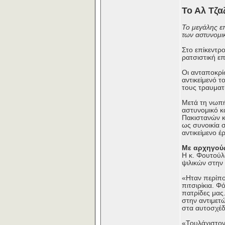
Το Αλ Τζα
Το μεγάλης επ
των αστυνομ
Στο επίκεντρ
ρατσιστική ε
Οι ανταποκρί
αντικείμενό τ
τους τραυματί
Μετά τη νωπή
αστυνομικό κα
Πακιστανών κα
ως συνοικία 
αντικείμενο έ
Με αρχηγούς
Η κ. Φουτούλ
ψιλικών στην
«Ηταν περίπο
πιτσιρίκια. 
πατρίδες μας.
στην αντιμετώ
στα αυτοσχέδ
«Τουλάχιστον