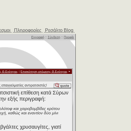
εσμοι
Πληροφορίες
Ρεσάλτο Blog
Εγγραφή
::
Σύνδεση
::
Προφίλ
ς Θ.Ενότητας
|
Επισκόπηση επόμενης Θ.Ενότητας
>
επαγγελματίες αντιρατσιστές!
ατσιστική επίθεση κατά Σύρων
την εξής περιγραφή:
μολότοφ και χειροβομβίδες κρότου
ή, καθώς και εναντίον δύο μίνι
γάλτες χρυσαυγίτες, γιατί