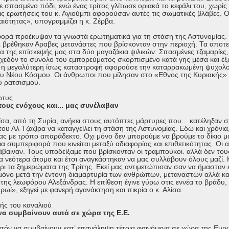
ε σπασμένο πόδι, ενώ ένας τρίτος γλίτωσε οριακά το κεφάλι του, χωρίς
ς ερωτήσεις του κ. Αγιούμπι αφορούσαν αυτές τις σωματικές βλάβες. Οι
αιότητας», υπογραμμίζει η κ. Ζέρβα.
 φορά προέκυψαν τα γνωστά ερωτηματικά για τη στάση της Αστυνομίας. 
ς βρέθηκαν Αραβες μετανάστες που βρίσκονταν στην περιοχή. Τα αποτ
α της επίσκεψής μας στα δύο μαγαζάκια ψιλικών: Σπασμένες τζαμαρίες,
σχεδόν το σύνολο του εμπορεύματος σκορπισμένο κατά γης μέσα και έξ
ς, η μεγαλύτερη ίσως καταστροφή αφορούσε την καταρρακωμένη ψυχολ
ου Νέου Κόσμου. Οι άνθρωποι που μίλησαν στο «Εθνος της Κυριακής»
 ρατσισμού.
ρτυς
τους ενόχους και... μας συνέλαβαν
λίσα, από τη Συρία, ανήκει στους αυτόπτες μάρτυρες που... κατέληξαν
ου Αλ Τζαζίρα να καταγγείλει τη στάση της Αστυνομίας. Εδώ και χρόνια,
μας με τρόπο απαράδεκτο. Οχι μόνο δεν μπορούμε να βρούμε το δίκιο μ
α συμπεριφορά που κινείται μεταξύ αδιαφορίας και επιθετικότητας. Οι α
λάβαιναν. Τους υποδείξαμε που βρίσκονταν οι τραμπούκοι. αλλά δεν το
α νεότερα άτομα και έτσι αναγκάστηκαν να μας συλλάβουν όλους μαζί.
ρι τα ξημερώματα της Τρίτης. Εκεί μας αντιμετώπισαν σαν να ήμασταν 
 μόνο μετά την έντονη διαμαρτυρία των ανθρώπων, μεταναστών αλλά 
ο της λεωφόρου Αλεξάνδρας. Η επίθεση έγινε γύρω στις εννέα το βράδυ,
πρωί», εξηγεί με φανερή αγανάκτηση και πικρία ο κ. Αλίσα.
ής του καναλιού
να συμβαίνουν αυτά σε χώρα της Ε.Ε.
νατόν να συμβαίνουν κατ’ επανάληψη τέτοια φαινόμενα σε χώρα της Ε