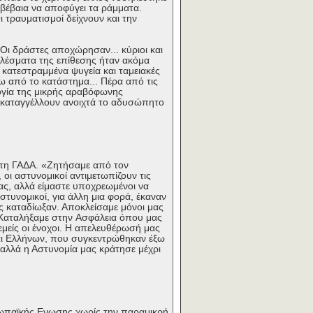
 βέβαια να αποφύγει τα ράμματα.
 τραυματισμοί δείχνουν και την
Οι δράστες αποχώρησαν... κύριοι και
ελέσματα της επίθεσης ήταν ακόμα
 κατεστραμμένα ψυγεία και ταμειακές
ω από το κατάστημα... Πέρα από τις
ογία της μικρής αραβόφωνης
 καταγγέλλουν ανοιχτά το αδυσώπητο
 στη ΓΑΔΑ. «Ζητήσαμε από τον
 οι αστυνομικοί αντιμετωπίζουν τις
ας, αλλά είμαστε υποχρεωμένοι να
στυνομικοί, για άλλη μια φορά, έκαναν
υς καταδίωξαν. Αποκλείσαμε μόνοι μας
 Καταλήξαμε στην Aσφάλεια όπου μας
εμείς οι ένοχοι. Η απελευθέρωσή μας
και Ελλήνων, που συγκεντρώθηκαν έξω
 αλλά η Αστυνομία μας κράτησε μέχρι
υρωπαϊκής Ενωσης χωρίς την παραμικρή