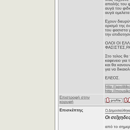
απειλής του 
αυγά του φιδ
αυγά ομελετα
Εχουν διευρύν
ορισμό της έν
του φασιστα 
την επιδοτησ
ΟΛΟΙ ΟΙ ΕΛ
ΦΑΣΙΣΤΕΣ,ΡΑ
Στο τελος θα
καφενειο για
και θα κανου
για να δικαι
ΕΛΕΟΣ.
__________
http://apoliti
http://mousik
Επιστροφή στην
κορυφή
Επισκέπτης
Δημοσιεύθηκε
Οι σεΐχηδε
από το σημε