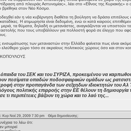
ντίδραση από πλευράς Αστυνομίας», λέει στο «Εθνος της Κυριακής» ο α
υ βρέθηκε στον Νέο Κόσμο.
οδειχθεί εάν η νέα κυβέρνηση διαθέτει τη βούληση να δράσει επιτέλους
καταδίκες. Η ατιμωρησία είναι δεδομένη, ενώ οι κατά καιρούς επιτιθέμ
 μεριά, τα θύματα, δηλαδή οι μετανάστες, αναγκάζονται να υποστούν το
αστολής που τους υποβάλλουν για πολλοστή φορά σε έλεγχο που αφο
ους.
ς ενσωμάτωσης των μεταναστών στην Ελλάδα φαίνεται πως είναι ακόμα
ό ελεύθερο χώρο τόσο σε ακραίους πολιτικούς χώρους όσο και στον κοι
ΥΚΟΠΟΥΛΟΥΣ
όπαιδα του ΣΕΚ και του ΣΥΡΙΖΑ, προκειμένου να καρπωθού
υν πεσίματα οπαδών ποδοσφαιρικών ομάδων ως ρατσιστικ
 τροφή στην προπαγάνδα των σεΐχηδων ιδιοκτητών του Αλ Τ
όγους πολιτικής επιρροής στην ΕΕ θέλουν τη δημιουργία τ
σε τι περιπέτειες βάζουν τη χώρα και το λαό της...
: Κυρ Νοέ 29, 2009 7:30 pm
Θέμα δημοσίευσης:
νέχεια το λέω ότι:
εν μπορεί