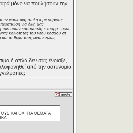
νε παρά μόνο να πουλήσουν την
ι τιν φασιστικη απιλη κ με συριους
 περιπτωση για δικη μας
λη των οδων κασομουλη κ τουρμ...ολοι
ανικις κοινοτητας του νεου κοσμου σε
 και το θεμα τους ειναι κυριως
σιμο ή απλά δεν σας ένοιαξε,
δολοφονηθεί από την αστυνομία
γγελματίες;
ΟΥΣ ΚΑΙ ΟΧΙ ΓΙΑ ΘΕΜΑΤΑ
ΙΚΑ.