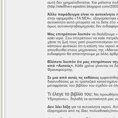
αυτή δεν χρηματοδοτείται. Και μάλιστα π
(http://eleftheri-epistimi.blogspot.com/20
Άλλο παράδειγμα είναι το αυτοκίνητο π
στην εφημερίδα «ΤΑ ΝΕΑ», εξαγοράστηκε α
αυτοκίνητο αυτό μπορείτε να το δείτε στο
όμως αυτοκινητοβιομηχανίες δεν ενδιαφέρο
Μας επιτρέπουν λοιπόν
να διαλέξουμε «
καίει νερό. Σου επιτρέπουν να καίει πετρέ
χάσει τη ζωή τους γιατί γνωστοποίησαν στα
κάποιων φυσικών ότι η καύση του νερού αν
απευθυνθεί στους μηχανικούς της «Merce
ενδιαφέρον θα απαντήσουμε με άλλο άρθρ
Βλέπετε λοιπόν ότι μας επιτρέπουν τη
από «Αυτούς».
Κάθε χρόνο γίνονται σε δ
Φρανκφούρτης.
Σε μια από αυτές τις εκθέσεις
εμφανίσθηκ
διασυνδέσεις με το τραπεζικό κατεστημένο
μεταφράσεις του βιβλίου του σχεδόν σε όλε
Τι έλεγε το βιβλίο του;
Να προωθήσουμ
Υδρογόνου», δηλαδή τα αυτοκίνητά μας ν
Δεν λέει λέξη
για τα αυτοκίνητα νερού. Α
εξαρτημένοι από τις ίδιες πολυεθνικές(που 