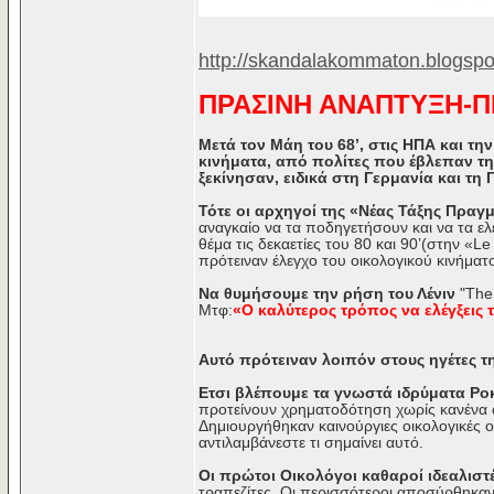
http://skandalakommaton.blogspo
ΠΡΑΣΙΝΗ ΑΝΑΠΤΥΞΗ-ΠΡ
Μετά τον Μάη του 68’, στις ΗΠΑ και τ
κινήματα, από πολίτες που έβλεπαν τ
ξεκίνησαν, ειδικά στη Γερμανία και τη
Τότε οι αρχηγοί της «Νέας Τάξης Πραγ
αναγκαίο να τα ποδηγετήσουν και να τα ελ
θέμα τις δεκαετίες του 80 και 90’(στην «L
πρότειναν έλεγχο του οικολογικού κινήματ
Να θυμήσουμε την ρήση του Λένιν
"The 
Μτφ:
«Ο καλύτερος τρόπος να ελέγξεις τ
Αυτό πρότειναν λοιπόν στους ηγέτες 
Ετσι βλέπουμε τα γνωστά ιδρύματα Ρο
προτείνουν χρηματοδότηση χωρίς κανένα α
Δημιουργήθηκαν καινούργιες οικολογικές
αντιλαμβάνεστε τι σημαίνει αυτό.
Οι πρώτοι Οικολόγοι καθαροί ιδεαλιστέ
τραπεζίτες. Οι περισσότεροι αποσύρθηκαν