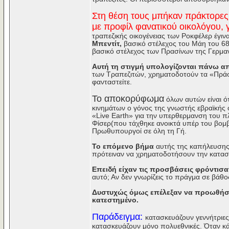
Στη θέση τους μπήκαν πράκτορες 
με προφίλ φανατικού οικολόγου, γ
τραπεζικής οικογένειας των Ροκφέλερ έγιν
Μπεντίτ,
βασικό στέλεχος του Μάη του 68
βασικό στέλεχος των Πρασίνων της Γερμαν
Αυτή τη στιγμή υπολογίζονται πάνω απ
των Τραπεζιτών, χρηματοδοτούν τα «Πράσιν
φανταστείτε.
Το αποκορύφωμα
όλων αυτών είναι ό
κινημάτων ο γόνος της γνωστής εβραϊκής ο
«Live Earth» για την υπερθερμανση του πλα
Φίσερ(που τάχθηκε ανοικτά υπέρ του βομβ
Πρωθυπουργοί σε όλη τη Γή.
Το επόμενο βήμα
αυτής της καπήλευσης 
πρότειναν να χρηματοδοτήσουν την κατασ
Επειδή είχαν τις προσβάσεις φρόντισα
αυτό; Αν δεν γνωρίζεις το πράγμα σε βάθο
Δυστυχώς όμως επέλεξαν να προωθήσου
κατεστημένο.
Παράδειγμα:
κατασκευάζουν γεννήτριες 
κατασκευάζουν μόνο πολυεθνικές. Όταν κάπ