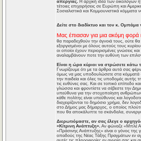
απεργίας.
Η αρχική ιδέα των οικολόγων ή
τέτοιες επιχειρήσεις σε Ευρώπη και Αμερικ
Σοσιαλιστικά και Κομμουνιστικά κόμματα ν
Δείτε στο διαδίκτυο και τον κ. Ομπάμα
Μας έπιασαν για μια ακόμη φορά 
θα παραδεχθούν την άγνοιά τους, ούτε θα α
εξοργισμένοι με όλους αυτούς τους κυρίο
οι οποίοι έχουν περιορισμένες γνώσεις κα
αναλαμβάνουν ποτε την ευθύνη των επιλο
Είναι η ώρα κύριοι να στρώσετε κάτω τ
Γνωρίζουμε ότι με τα άρθρα αυτά σας φέρ
όμως να μας υποδουλώσετε στα κόμματά σα
την παιδεία και όλες τις υποδομές αυτής 
τις ευθύνες σας. Και σε τοπικό επίπεδο κα
γλώσσα και φροντίστε να σέβεστε την Δημο
υπεύθυνα για την στοχοποίηση ανθρώπων τ
κάθε πολίτης είναι υπεύθυνος και λογοδοτ
διαχειρίζονται το δημόσιο χρήμα, δεν λογ
στο Δήμος μας δήμαρχος, ο οποίος πλούτι
που θα αποκάλυπτε τα σκάνδαλα, συνεργά
Διερωτιόμαστε, αν σας έλεγε ο αρχηγός
«Κίτρινη Ανάπτυξη».
Αν φώναζε «Μπλέ Αν
«Πράσινης Ανάπτυξης» είναι ο γόνος της γ
οπαδούς της Νέας Τάξης Πραγμάτων εν αγ
αυτές τις πληροφορίες εν αγνοία σας και 