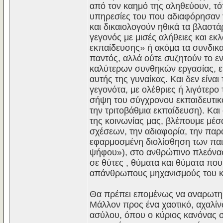
από τον καημό της αληθεύουν, τότ
υπηρεσίες του που αδιαφόρησαν γι
και δικαιολογούν ηθικά τα βλαστά
γεγονός με μισές αλήθειες και εκ
εκπαίδευσης» ή ακόμα τα συνδικ
παντός, αλλά ούτε συζητούν το ε
καλύτερων συνθηκών εργασίας, είν
αυτής της γυναίκας. Και δεν είνα
γεγονότα, με ολέθριες ή λιγότερο
σήψη του σύγχρονου εκπαιδευτικ
την τριτοβάθμια εκπαίδευση). Και
της κοινωνίας μας, βλέπουμε μέ
σχέσεων, την αδιαφορία, την παρα
εφαρμοσμένη διολίσθηση των παι
ψήφου»), στο ανθρώπινο πλεόνασμ
σε θύτες , θύματα και θύματα πο
απάνθρωπους μηχανισμούς του κ
Θα πρέπει επομένως να αναρωτηθ
Μάλλον προς ένα χαοτικό, αχαλί
ασύλου, όπου ο κύριος κανόνας σ