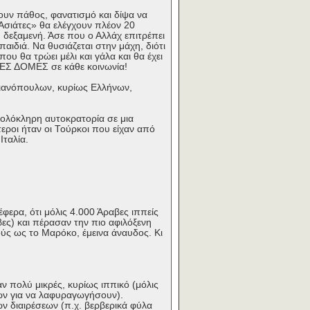
έχουν πάθος, φανατισμό και δίψα να
«Ασιάτες» θα ελέγχουν πλέον 20
ή δεξαμενή. Άσε που ο Αλλάχ επιτρέπει
παιδιά. Να θυσιάζεται στην μάχη, διότι
ου θα τρώει μέλι και γάλα και θα έχει
ΝΕΣ ΔΟΜΕΣ σε κάθε κοινωνία!
τιανόπουλων, κυρίως Ελλήνων,
 ολόκληρη αυτοκρατορία σε μια
ροι ήταν οι Τούρκοι που είχαν από
Ιταλία.
ερα, ότι μόλις 4.000 Άραβες ιππείς
βες) και πέρασαν την πιο αφιλόξενη
ύς ως το Μαρόκο, έμεινα άναυδος. Κι
αν πολύ μικρές, κυρίως ιππικό (μόλις
κων για να λαφυραγωγήσουν).
κών διαιρέσεων (π.χ. βερβερικά φύλα