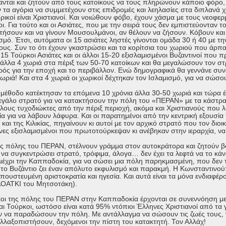
τανται και ζητούν από τους κατοίκους να τους πληρώνουν κάποιο φόρο, 
τα αγόρια να συμμετέχουν στις επιδρομές και λεηλασίες στα διπλανά χ
ρικοί είναι Χριστιανοί. Και νοιώθουν φόβο, έχουν χάσμα με τους νεοφε
. Για τούτο και οι Ασιάτες, που με την σειρά τους δεν εμπιστεύονταν 
τήσουν και να γίνουν Μουσουλμάνοι, αν θέλουν να ζήσουν. Κόβουν και
σμό. Έτσι, αυτόματα οι 15 ασιάτες ληστές γίνονται ομάδα 30 ή 40 με
υς. Συν το ότι έχουν γκαστρώσει και τα κορίτσια του χωριού που άρπα
 15 Τούρκοι Ασιάτες και οι άλλοι 15-20 εξισλαμισμένοι Βυζαντινοί που
άλλα 4 χωριά στα πέριξ των 50-70 κατοίκων και θα μεγαλώσουν τον στ
ρός για την εποχή και το περιβάλλον. Ενώ δημογραφικά θα γεννάνε συν
ωριά! Και στα 4 χωριά οι χωρικοί δέχτηκαν τον Ισλαμισμό, για να σώσου
η μέθοδο κατέκτησαν τα επόμενα 10 χρόνια άλλα 30-50 χωριά και τώρα 
γάλο στρατό για να κατακτήσουν την πόλη του «ΠΕΡΑΝ» με τα κάστρα
λλους τυχοδιώκτες από την πέριξ περιοχή, ακόμα και Χριστιανούς που
α για να λάβουν λάφυρα. Και οι παρατημένοι από την κεντρική εξουσία 
αι της Κιλικίας, πηγαίνουν κι αυτοί με τον αρχικό στρατό που τον διοικ
νες εξισλαμισμένοι που πρωτοτούρκεψαν κι ανέβηκαν στην ιεραρχία, ν
της πόλης του ΠΕΡΑΝ, στέλνουν γράμμα στον αυτοκράτορα και ζητούν βο
 να συγκεντρώσει στρατό, τρόφιμα, άλογα… δεν έχει τα λεφτά να το κάνει
μέχρι την Καππαδοκία, για να σώσει μια πόλη παρηκμασμένη, που δεν 
 το Βυζάντιο ζει έναν απόλυτο εκφυλισμό και παρακμή. Η Κωνσταντινο
ουστευμένη αριστοκρατία και ηγεσία. Και αυτά είναι τα μόνα ενδιαφέρο
ΛΟΑΤΚΙ του Μητσοτάκη).
ικοι της πόλης του ΠΕΡΑΝ στην Καππαδοκία έρχονται σε συνεννόηση μ
αι Τούρκοι, ωστόσο είναι κατά 95% ντόπιοι Έλληνες Χριστιανοί από 
υν να παραδώσουν την πόλη. Με αντάλλαγμα να σώσουν τις ζωές τους, 
αλλαξοπιστήσουν, δεχόμενοι την πίστη του κατακτητή. Τον Αλλάχ!