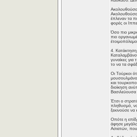
Καύκασο. Δεν
Ακολουθούσαν
Ακολουθούσαν
έπλεναν τα πι
φορές οι Ιππ
Όσο πιο μικρ
πιο οργανωμέ
έτοιμοπόλεμο
4. Κατάκτηση
Καταλαμβάνον
γυναίκες για 
το να τα σφά
Οι Τούρκοι ό
μουσουλμάνοι
και τουρκοπο
διοίκηση ανύ
Βασιλεύουσα 
Έτσι ο στρατ
πληθυσμό, να 
ξεκινούσε να 
Οπότε η επίδ
άφησε μεγάλο
Ασιατών, που