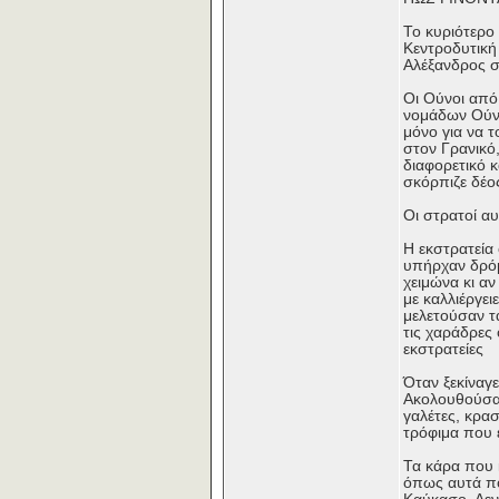
Το κυριότερο
Κεντροδυτική
Αλέξανδρος σ
Οι Ούνοι από
νομάδων Ούνω
μόνο για να 
στον Γρανικό
διαφορετικό 
σκόρπιζε δέο
Οι στρατοί αυ
Η εκστρατεία
υπήρχαν δρόμ
χειμώνα κι α
με καλλιέργε
μελετούσαν τ
τις χαράδρες
εκστρατείες
Όταν ξεκίναγε
Ακολουθούσαν 
γαλέτες, κρασ
τρόφιμα που 
Τα κάρα που 
όπως αυτά πο