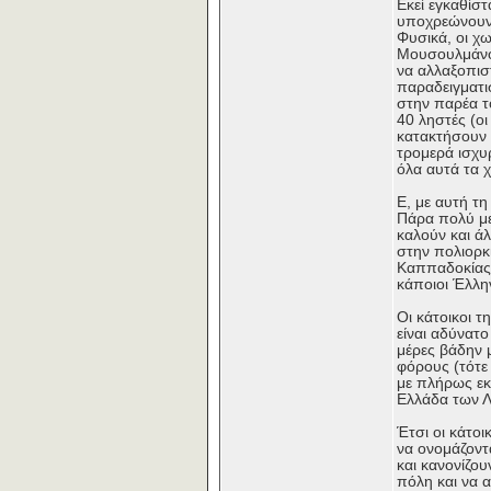
Εκεί εγκαθίσ
υποχρεώνουν 
Φυσικά, οι χω
Μουσουλμάνοι
να αλλαξοπισ
παραδειγματι
στην παρέα το
40 ληστές (οι
κατακτήσουν 
τρομερά ισχυ
όλα αυτά τα χ
Ε, με αυτή τ
Πάρα πολύ με
καλούν και ά
στην πολιορκί
Καππαδοκίας κ
κάποιοι Έλλη
Οι κάτοικοι 
είναι αδύνατο
μέρες βάδην 
φόρους (τότε
με πλήρως εκπ
Ελλάδα των 
Έτσι οι κάτο
να ονομάζοντ
και κανονίζο
πόλη και να 