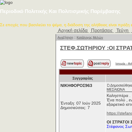
Περιοδικό Πολιτικής Και Πολιτισμικής Παρέμβασης
Σε εποχές που βασιλεύει το ψέμα, η διάδοση της αλήθειας είναι πράξη
Αρχική σελίδα
Προτάσεις
Τεύχη
Αναζήτηση
::
Κατάλογος Μελών
ΣΤΕΦ.ΣΩΤΗΡΙΟΥ :ΟΙ ΣΤΡ
Ιστορία - Φ
Συγγραφέας
ΝΙΚΗΦΟΡΟΣ963
Δημοσιεύθηκε
ΜΕΣΑΙΩΝΑ
Καλησπέρα .
Ένα πολύ , εν
Ένταξη: 07 Ιούν 2025
εξαιρετικό ισ
Δημοσιεύσεις: 7
https://stefa
ΟΙ ΣΤΡΑΤΟΙ
Στέφανος Σω