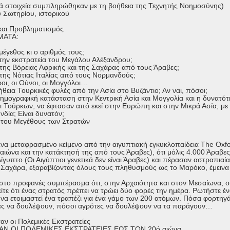
κά στοιχεία συμπληρώθηκαν με τη βοήθεια της Τεχνητής Νοημοσύνης)
 Σωτηρίου, ιστορικού
και Προβληματισμός
ΜΑΤΑ:
μέγεθος κι ο αριθμός τους;
την εκστρατεία του Μεγάλου Αλέξανδρου;
της Βόρειας Αφρικής και της Σαχάρας από τους Άραβες;
της Νότιας Ιταλίας από τους Νορμανδούς;
οι, οι Ούνοι, οι Μογγόλοι…
θεια Τουρκικές φυλές από την Ασία στο Βυζάντιο; Αν ναι, πόσοι;
δημογραφική κατάσταση στην Κεντρική Ασία και Μογγολία και η δυνατό
 Τούρκων, να έφτασαν από εκεί στην Ευρώπη και στην Μικρά Ασία, με 
Ινδία; Είναι δυνατόν;
 του Μεγέθους των Στρατών
ένα μεταφρασμένο κείμενο από την αιγυπτιακή εγκυκλοπαίδεια The Oxfo
 αιώνα και την κατάκτησή της από τους Άραβες), ότι μόλις 4.000 Άραβε
γυπτο (Οι Αιγύπτιοι γενετικά δεν είναι Άραβες) και πέρασαν αστραπιαί
 Σαχάρα, εξαραβίζοντας όλους τους πληθυσμούς ως το Μαρόκο, έμεινα
 στο προφανές συμπέρασμα ότι, στην Αρχαιότητα και στον Μεσαίωνα, 
είτε ότι ένας στρατός πρέπει να τρώει δύο φορές την ημέρα. Ρωτήστε ένα 
α να ετοιμαστεί ένα τραπέζι για ένα γάμο των 200 ατόμων. Πόσα φορτηγ
ες να δουλέψουν, πόσοι αγρότες να δουλέψουν να τα παράγουν…
αν οι Πολεμικές Εκστρατείες
ΑΝ ΟΙ ΠΟΛΕΜΙΚΕΣ ΕΚΣΤΡΑΤΕΙΕΣ ΕΩΣ ΤΟΝ 20ό αιώνα.