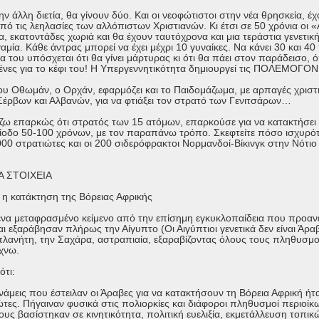
ην άλλη διετία, θα γίνουν δύο. Και οι νεοφώτιστοι στην νέα θρησκεία, 
πό τις λεηλασίες των αλλόπιστων Χριστιανών. Κι έτσι σε 50 χρόνια οι 
, εκατοντάδες χωριά και θα έχουν ταυτόχρονα και μια τεράστια γενετικ
αμία. Κάθε άντρας μπορεί να έχει μέχρι 10 γυναίκες. Να κάνει 30 και 40 
α του υπόσχεται ότι θα γίνει μάρτυρας κι ότι θα πάει στον παράδεισο, όπ
ένες για το κέφι του! Η Υπεργεννητικότητα δημιουργεί τις ΠΟΛΕΜΟΓΟ
ου Οθωμάν, ο Ορχάν, εφαρμόζει και το Παιδομάζωμα, με αρπαγές χρισ
έρβων και Αλβανών, για να φτιάξει τον στρατό των Γενιτσάρων…
ζω επαρκώς ότι στρατός των 15 ατόμων, επαρκούσε για να κατακτήσει
ίοδο 50-100 χρόνων, με τον παραπάνω τρόπο. Σκεφτείτε πόσο ισχυρότε
00 στρατιώτες και οι 200 σιδερόφρακτοι Νορμανδοί-Βίκινγκ στην Νότιο 
Α ΣΤΟΙΧΕΙΑ
ι η κατάκτηση της Βόρειας Αφρικής
ένα μεταφρασμένο κείμενο από την επίσημη εγκυκλοπαίδεια που προανέφ
ι εξαράβησαν πλήρως την Αίγυπτο (Οι Αιγύπτιοι γενετικά δεν είναι Άρα
πλανήτη, την Σαχάρα, αστραπιαία, εξαραβίζοντας όλους τους πληθυσμο
χνω.
ότι:
νάμεις που έστειλαν οι Άραβες για να κατακτήσουν τη Βόρεια Αφρική ήτ
ώτες. Πήγαιναν φυσικά στις πολιορκίες και διάφοροι πληθυσμοί περιοί
τους βασίστηκαν σε κινητικότητα, πολιτική ευελιξία, εκμετάλλευση τοπι