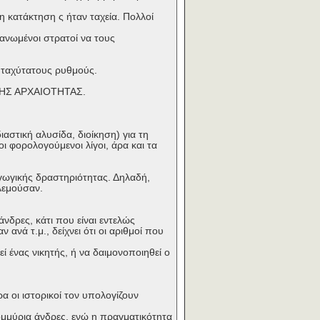
 η κατάκτηση ς ήταν ταχεία. Πολλοί
νωμένοι στρατοί να τους
 ταχύτατους ρυθμούς.
ΗΣ ΑΡΧΑΙΟΤΗΤΑΣ.
αστική αλυσίδα, διοίκηση) για τη
ι φορολογούμενοι λίγοι, άρα και τα
γωγικής δραστηριότητας. Δηλαδή,
λεμούσαν.
δρες, κάτι που είναι εντελώς
ανά τ.μ., δείχνει ότι οι αριθμοί που
ί ένας νικητής, ή να δαιμονοποιηθεί ο
α οι ιστορικοί τον υπολογίζουν
ομμύρια άνδρες, ενώ η πραγματικότητα