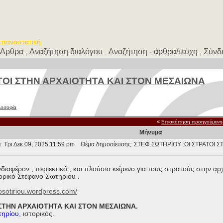
 επαναστατική
Αρθρα
Αναζήτηση διαλόγου
Αναζήτηση - άρθρα/τεύχη
Σύνδ
ΑΤΟΙ ΣΤΗΝ ΑΡΧΑΙΟΤΗΤΑ ΚΑΙ ΣΤΟΝ ΜΕΣΑΙΩΝΑ
ιλοσοφία
<
Επισκόπηση προηγούμενη
Μήνυμα
: Τρι Δεκ 09, 2025 11:59 pm
Θέμα δημοσίευσης: ΣΤΕΦ.ΣΩΤΗΡΙΟΥ :ΟΙ ΣΤΡΑΤΟΙ 
διαφέρον , περιεκτικό , και πλούσιο κείμενο για τους στρατούς στην α
τορικό Στέφανο Σωτηρίου .
nosotiriou.wordpress.com/
 ΣΤΗΝ ΑΡΧΑΙΟΤΗΤΑ ΚΑΙ ΣΤΟΝ ΜΕΣΑΙΩΝΑ.
τηρίου
, ιστορικός.