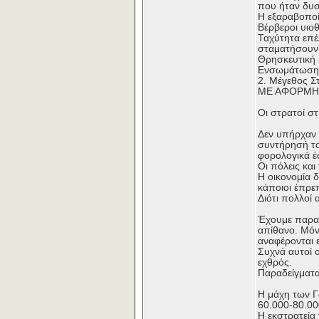
που ήταν δυσ
Η εξαραβοποίη
Βέρβεροι υιοθ
Ταχύτητα επ
σταματήσουν
Θρησκευτική 
Ενσωμάτωση θ
2. Μέγεθος Σ
ΜΕ ΑΦΟΡΜΗ 
Οι στρατοί στ
Δεν υπήρχαν 
συντήρησή του
φορολογικά έ
Οι πόλεις και
Η οικονομία 
κάποιοι έπρε
Διότι πολλοί
Έχουμε παραδ
απίθανο. Μόνο
αναφέρονται ε
Συχνά αυτοί ο
εχθρός.
Παραδείγματ
Η μάχη των Γα
60.000-80.00
Η εκστρατεία