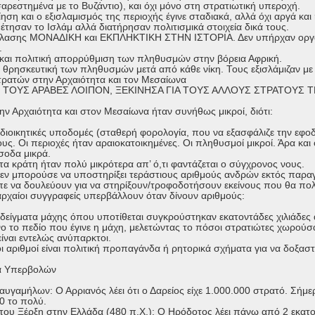
αρεστημένα με το Βυζάντιο), και όχι μόνο στη στρατιωτική υπεροχή.
ση και ο εξισλαμισμός της περιοχής έγινε σταδιακά, αλλά όχι αργά και
έτησαν το Ισλάμ αλλά διατήρησαν πολιτισμικά στοιχεία δικά τους.
έλασης ΜΟΝΑΔΙΚΗ και ΕΚΠΛΗΚΤΙΚΗ ΣΤΗΝ ΙΣΤΟΡΙΑ. Δεν υπήρχαν οργα
.
και πολιτική απορρύθμιση των πληθυσμών στην βόρεια Αφρική.
ρησκευτική των πληθυσμών μετά από κάθε νίκη. Τους εξισλάμιζαν με
τρατών στην Αρχαιότητα και τον Μεσαίωνα
ΤΟΥΣ ΑΡΑΒΕΣ ΛΟΙΠΟΝ, ΞΕΚΙΝΗΣΑ ΓΙΑ ΤΟΥΣ ΑΛΛΟΥΣ ΣΤΡΑΤΟΥΣ Τ
ην Αρχαιότητα και στον Μεσαίωνα ήταν συνήθως μικροί, διότι:
διοικητικές υποδομές (σταθερή φορολογία, που να εξασφάλιζε την εφοδι
ς. Οι περιοχές ήταν αραιοκατοικημένες. Οι πληθυσμοί μικροί. Άρα και ο
σοδα μικρά.
 τα κράτη ήταν πολύ μικρότερα απ’ ό,τι φαντάζεται ο σύγχρονος νους.
δεν μπορούσε να υποστηρίξει τεράστιους αριθμούς ανδρών εκτός παρα
πε να δουλεύουν για να στηρίξουν/τροφοδοτήσουν εκείνους που θα πο
 αρχαίοι συγγραφείς υπερβάλλουν όταν δίνουν αριθμούς:
είγματα μάχης όπου υποτίθεται συγκρούστηκαν εκατοντάδες χιλιάδες άν
 το πεδίο που έγινε η μάχη, μελετώντας το πόσοι στρατιώτες χωρούσαν 
ίναι εντελώς ανύπαρκτοι.
ι αριθμοί είναι πολιτική προπαγάνδα ή ρητορικά σχήματα για να δοξαστε
α Υπερβολών
υγαμήλων: Ο Αρριανός λέει ότι ο Δαρείος είχε 1.000.000 στρατό. Σήμερ
0 το πολύ.
 του Ξέρξη στην Ελλάδα (480 π.Χ.): Ο Ηρόδοτος λέει πάνω από 2 εκατ