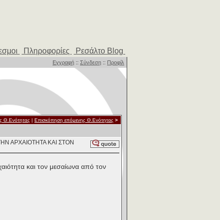
εσμοι
Πληροφορίες
Ρεσάλτο Blog
Εγγραφή
::
Σύνδεση
::
Προφίλ
ς Θ.Ενότητας
|
Επισκόπηση επόμενης Θ.Ενότητας
>
ΣΤΗΝ ΑΡΧΑΙΟΤΗΤΑ ΚΑΙ ΣΤΟΝ
ρχαιότητα και τον μεσαίωνα από τον