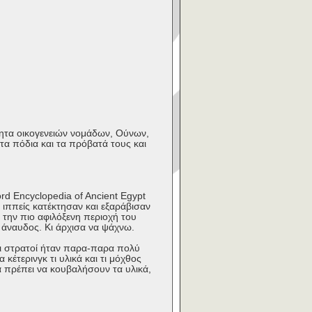
τητα οικογενειών νομάδων, Ούνων,
τα πόδια και τα πρόβατά τους και
rd Encyclopedia of Ancient Egypt
ς ιππείς κατέκτησαν και εξαράβισαν
α την πιο αφιλόξενη περιοχή του
 άναυδος. Κι άρχισα να ψάχνω.
οι στρατοί ήταν παρα-παρα πολύ
κέτερινγκ τι υλικά και τι μόχθος
ά πρέπει να κουβαλήσουν τα υλικά,