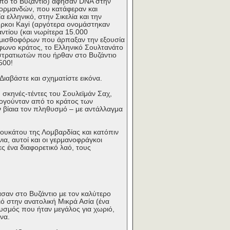
από το Βυζάντιο) άφησαν DNA στην
 Νορμανδών, που κατάφεραν και
ελληνικό, στην Σικελία και την
ύρκοι Kayi (αργότερα ονομάστηκαν
ντίου (και νωρίτερα 15.000
α μισθοφόρων που άρπαξαν την εξουσία
έφωνο κράτος, το Ελληνικό Σουλτανάτο
 στρατιωτών που ήρθαν στο Βυζάντιο
500!
ιαβάστε και σχηματίστε εικόνα.
 σκηνές-τέντες του Σουλεϊμάν Σαχ,
λογούνταν από το κράτος των
ν βίαια τον πληθυσμό – με αντάλλαγμα
Δουκάτου της Λομβαρδίας και κατόπιν
α, αυτοί και οι γερμανοφράγκοι
ς ένα διαφορετικό λαό, τους
σαν στο Βυζάντιο με τον καλύτερο
ιό στην ανατολική Μικρά Ασία (ένα
θυσμός που ήταν μεγάλος για χωριό,
να.