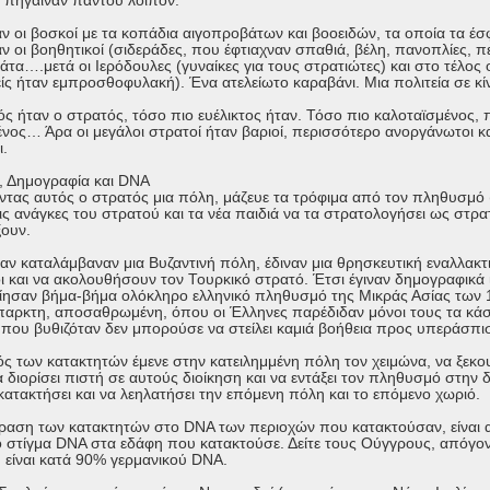
 πήγαιναν παντού λοιπόν.
 οι βοσκοί με τα κοπάδια αιγοπροβάτων και βοοειδών, τα οποία τα έσ
 οι βοηθητικοί (σιδεράδες, που έφτιαχναν σπαθιά, βέλη, πανοπλίες, π
άτα….μετά οι Ιερόδουλες (γυναίκες για τους στρατιώτες) και στο τέλος
είς ήταν εμπροσθοφυλακή). Ένα ατελείωτο καραβάνι. Μια πολιτεία σε κί
ός ήταν ο στρατός, τόσο πιο ευέλικτος ήταν. Τόσο πιο καλοταϊσμένος, 
νος… Άρα οι μεγάλοι στρατοί ήταν βαριοί, περισσότερο ανοργάνωτοι κα
ι.
, Δημογραφία και DNA
τας αυτός ο στρατός μια πόλη, μάζευε τα τρόφιμα από τον πληθυσμό (τ
τις ανάγκες του στρατού και τα νέα παιδιά να τα στρατολογήσει ως στρ
ξουν.
ταν καταλάμβαναν μια Βυζαντινή πόλη, έδιναν μια θρησκευτική εναλλακτ
 και να ακολουθήσουν τον Τουρκικό στρατό. Έτσι έγιναν δημογραφικά ι
ίησαν βήμα-βήμα ολόκληρο ελληνικό πληθυσμό της Μικράς Ασίας των 10
παρκτη, αποσαθρωμένη, όπου οι Έλληνες παρέδιδαν μόνοι τους τα κάσ
που βυθιζόταν δεν μπορούσε να στείλει καμιά βοήθεια προς υπεράσπι
ός των κατακτητών έμενε στην κατειλημμένη πόλη τον χειμώνα, να ξεκο
διορίσει πιστή σε αυτούς διοίκηση και να εντάξει τον πληθυσμό στην δι
κατακτήσει και να λεηλατήσει την επόμενη πόλη και το επόμενο χωριό.
ραση των κατακτητών στο DNA των περιοχών που κατακτούσαν, είναι α
 στίγμα DNA στα εδάφη που κατακτούσε. Δείτε τους Ούγγρους, απόγ
 είναι κατά 90% γερμανικού DNA.