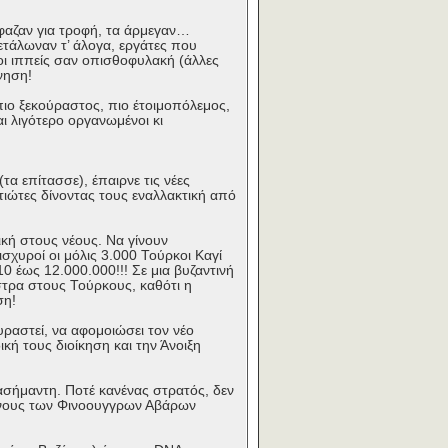
φαζαν για τροφή, τα άρμεγαν…
ετάλωναν τ’ άλογα, εργάτες που
 οι ιππείς σαν οπισθοφυλακή (άλλες
νηση!
πιο ξεκούραστος, πιο έτοιμοπόλεμος,
ι λιγότερο οργανωμένοι κι
α επίτασσε), έπαιρνε τις νέες
ατιώτες δίνοντας τους εναλλακτική από
ική στους νέους. Να γίνουν
σχυροί οι μόλις 3.000 Τούρκοι Καγί
 έως 12.000.000!!! Σε μια βυζαντινή
τρα στους Τούρκους, καθότι η
ση!
υραστεί, να αφομοιώσει τον νέο
κή τους διοίκηση και την Άνοιξη
σήμαντη. Ποτέ κανένας στρατός, δεν
ονους των Φινοουγγρων Αβάρων