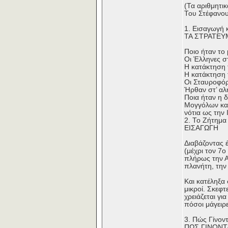
(Τα αριθμητι
Του Στέφανου
1. Εισαγωγή 
ΤΑ ΣΤΡΑΤΕΥ
Ποιο ήταν το 
Οι Έλληνες σ
Η κατάκτηση 
Η κατάκτηση 
Οι Σταυροφόρ
Ήρθαν στ’ αλή
Ποια ήταν η 
Μογγόλων και
νότια ως την 
2. Το Ζήτημα
ΕΙΣΑΓΩΓΗ
Διαβάζοντας 
(μέχρι τον 7ο
πλήρως την Αί
πλανήτη, την
Και κατέληξα
μικροί. Σκεφτ
χρειάζεται γι
πόσοι μάγειρ
3. Πώς Γίνοντ
ΠΩΣ ΓΙΝΟΝΤ