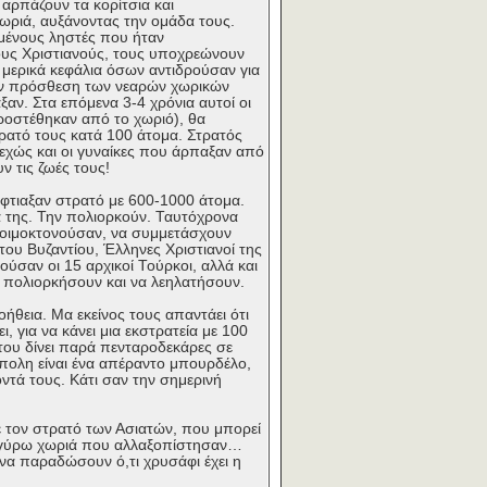
αρπάζουν τα κορίτσια και
ωριά, αυξάνοντας την ομάδα τους.
ρμένους ληστές που ήταν
τους Χριστιανούς, τους υποχρεώνουν
 μερικά κεφάλια όσων αντιδρούσαν για
 την πρόσθεση των νεαρών χωρικών
ξαν. Στα επόμενα 3-4 χρόνια αυτοί οι
 προστέθηκαν από το χωριό), θα
ρατό τους κατά 100 άτομα. Στρατός
εχώς και οι γυναίκες που άρπαξαν από
ν τις ζωές τους!
έφτιαξαν στρατό με 600-1000 άτομα.
 της. Την πολιορκούν. Ταυτόχρονα
 λοιμοκτονούσαν, να συμμετάσχουν
του Βυζαντίου, Έλληνες Χριστιανοί της
ούσαν οι 15 αρχικοί Τούρκοι, αλλά και
α πολιορκήσουν και να λεηλατήσουν.
ήθεια. Μα εκείνος τους απαντάει ότι
, για να κάνει μια εκστρατεία με 100
του δίνει παρά πενταροδεκάρες σε
ύπολη είναι ένα απέραντο μπουρδέλο,
ντά τους. Κάτι σαν την σημερινή
ε τον στρατό των Ασιατών, που μπορεί
τα γύρω χωριά που αλλαξοπίστησαν…
να παραδώσουν ό,τι χρυσάφι έχει η