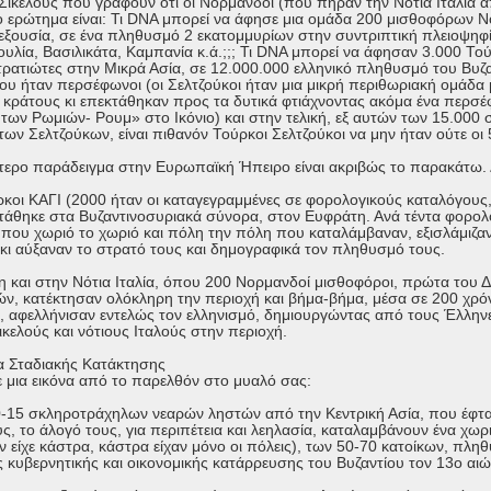
 Σικελούς που γράφουν ότι οι Νορμανδοί (που πήραν την Νότια Ιταλία 
 το ερώτημα είναι: Τι DNA μπορεί να άφησε μια ομάδα 200 μισθοφόρων
εξουσία, σε ένα πληθυσμό 2 εκατομμυρίων στην συντριπτική πλειοψηφία 
υλία, Βασιλικάτα, Καμπανία κ.ά.;;; Τι DNA μπορεί να άφησαν 3.000 Το
ρατιώτες στην Μικρά Ασία, σε 12.000.000 ελληνικό πληθυσμό του Βυζα
που ήταν περσέφωνοι (οι Σελτζούκοι ήταν μια μικρή περιθωριακή ομάδ
 κράτους κι επεκτάθηκαν προς τα δυτικά φτιάχνοντας ακόμα ένα περσ
των Ρωμιών- Ρουμ» στο Ικόνιο) και στην τελική, εξ αυτών των 15.000
ων Σελτζούκων, είναι πιθανόν Τούρκοι Σελτζούκοι να μην ήταν ούτε οι 
τερο παράδειγμα στην Ευρωπαϊκή Ήπειρο είναι ακριβώς το παρακάτω. Δ
ρκοι ΚΑΓΙ (2000 ήταν οι καταγεγραμμένες σε φορολογικούς καταλόγους,
τάθηκε στα Βυζαντινοσυριακά σύνορα, στον Ευφράτη. Ανά τέντα φορο
 που χωριό το χωριό και πόλη την πόλη που καταλάμβαναν, εξισλάμιζα
 κι αύξαναν το στρατό τους και δημογραφικά τον πληθυσμό τους.
βη και στην Νότια Ιταλία, όπου 200 Νορμανδοί μισθοφόροι, πρώτα του 
ών, κατέκτησαν ολόκληρη την περιοχή και βήμα-βήμα, μέσα σε 200 χρόνι
ς, αφελλήνισαν εντελώς τον ελληνισμό, δημιουργώντας από τους Έλληνε
κελούς και νότιους Ιταλούς στην περιοχή.
α Σταδιακής Κατάκτησης
 μια εικόνα από το παρελθόν στο μυαλό σας:
-15 σκληροτράχηλων νεαρών ληστών από την Κεντρική Ασία, που έφτα
, το άλογό τους, για περιπέτεια και λεηλασία, καταλαμβάνουν ένα χωρ
ν είχε κάστρα, κάστρα είχαν μόνο οι πόλεις), των 50-70 κατοίκων, πλη
ς κυβερνητικής και οικονομικής κατάρρευσης του Βυζαντίου τον 13ο αιώ