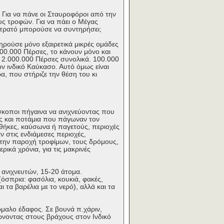
 Για να πάνε οι Σταυροφόροι από την
υς τροφών. Για να πάει ο Μέγας
 στρατό μπορούσε να συντηρήσει;
ηρούσε μόνο εξαιρετικά μικρές ομάδες
00.000 Πέρσες, το κάνουν μόνο και
 2.000.000 Πέρσες συνολικά. 100.000
ν ινδικό Καύκασο. Αυτό όμως είναι
α, που στήριζε την θέση του κι
σκοποι πήγαινα να ανιχνεύοντας που
ες και ποτάμια που πάγωναν τον
θήκες, καύσωνα ή παγετούς, περιοχές
 στις ενδιάμεσες περιοχές,
 την παροχή τροφίμων, τους δρόμους,
ικά χρόνια, για τις μακρινές
 ανιχνευτών, 15-20 άτομα.
(όσπρια: φασόλια, κουκιά, φακές,
τα βαρέλια με το νερό), αλλά και τα
αλο έδαφος. Σε βουνά π.χάριν,
ώνοντας στους βράχους στον Ινδικό