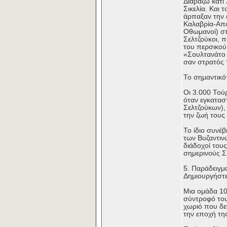
Διαβάζω κάτι
Σικελία. Και
άρπαξαν την 
Καλαβρία-Απο
Οθωμανοί) στ
Σελτζούκοι, 
του περσικού
«Σουλτανάτο 
σαν στρατός τ
Το σημαντικό
Οι 3.000 Τού
όταν εγκατασ
Σελτζούκων),
την ζωή τους
Το ίδιο συνέ
των Βυζαντιν
διάδοχοί του
σημερινούς Σι
5. Παράδειγμ
Δημιουργήστε
Μια ομάδα 10
σύντροφό τους
χωριό που δε
την εποχή τη