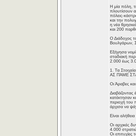
Η μία πόλη, τ
πλουτίσουν α
πόλεις-κάστρα
και την πολυγ
η νέα θρησκεί
και 200 παρθ
Ο Διάδοχος τ
Βουλγάρων, Σ
Εξήγησα νομί
σταδιακή περ
2.000 έως 3.0
1. Τα Στοιχεία
ΑΣ ΠΆΜΕ ΣΤ
Οι Άραβες κα
Διαβάζοντας 
κατέκτησαν κα
περιοχή του 
άρχισα να ψά
Είναι αλήθεια 
Οι αρχικές δυ
4.000 στρατι
Οι επιτυχίες 