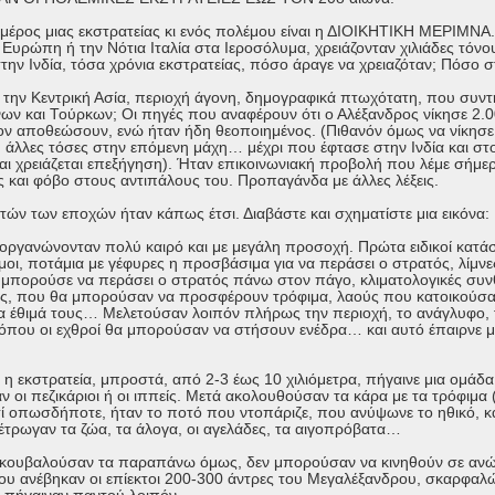
 μέρος μιας εκστρατείας κι ενός πολέμου είναι η ΔΙΟΙΚΗΤΙΚΗ ΜΕΡΙΜΝΑ.
 Ευρώπη ή την Νότια Ιταλία στα Ιεροσόλυμα, χρειάζονταν χιλιάδες τόνο
την Ινδία, τόσα χρόνια εκστρατείας, πόσο άραγε να χρειαζόταν; Πόσο
 την Κεντρική Ασία, περιοχή άγονη, δημογραφικά πτωχότατη, που συντ
ν και Τούρκων; Οι πηγές που αναφέρουν ότι ο Αλέξανδρος νίκησε 2.0
τον αποθεώσουν, ενώ ήταν ήδη θεοποιημένος. (Πιθανόν όμως να νίκησε
, άλλες τόσες στην επόμενη μάχη… μέχρι που έφτασε στην Ινδία και στο
και χρειάζεται επεξήγηση). Ήταν επικοινωνιακή προβολή που λέμε σήμερ
ς και φόβο στους αντιπάλους του. Προπαγάνδα με άλλες λέξεις.
τών των εποχών ήταν κάπως έτσι. Διαβάστε και σχηματίστε μια εικόνα:
 οργανώνονταν πολύ καιρό και με μεγάλη προσοχή. Πρώτα ειδικοί κατά
οι, ποτάμια με γέφυρες η προσβάσιμα για να περάσει ο στρατός, λίμν
ν μπορούσε να περάσει ο στρατός πάνω στον πάγο, κλιματολογικές συν
ιες, που θα μπορούσαν να προσφέρουν τρόφιμα, λαούς που κατοικούσαν
α έθιμά τους… Μελετούσαν λοιπόν πλήρως την περιοχή, το ανάγλυφο,
 όπου οι εχθροί θα μπορούσαν να στήσουν ενέδρα… και αυτό έπαιρνε μερ
 η εκστρατεία, μπροστά, από 2-3 έως 10 χιλιόμετρα, πήγαινε μια ομάδα
οι πεζικάριοι ή οι ιππείς. Μετά ακολουθούσαν τα κάρα με τα τρόφιμα 
ί οπωσδήποτε, ήταν το ποτό που ντοπάριζε, που ανύψωνε το ηθικό, και 
έτρωγαν τα ζώα, τα άλογα, οι αγελάδες, τα αιγοπρόβατα…
κουβαλούσαν τα παραπάνω όμως, δεν μπορούσαν να κινηθούν σε ανώμ
υ ανέβηκαν οι επίεκτοι 200-300 άντρες του Μεγαλέξανδρου, σκαρφαλ