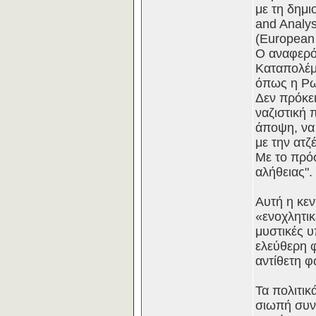
με τη δημ
and Analy
(European 
Ο αναφερό
Καταπολέμ
όπως η Ρωσ
Δεν πρόκει
ναζιστική 
άποψη, να 
με την ατζ
Με το πρόσ
αλήθειας".
Αυτή η κεν
«ενοχλητι
μυστικές υ
ελεύθερη φ
αντίθετη φ
Τα πολιτικ
σιωπή συνω