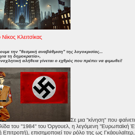
ο Νίκος Κλειτσίκας
ουμε την "θεσμική αναβάθμιση" της λογοκρισίας...
για τη δημοκρατία»,
νοχλητική αλήθεια γίνεται ο εχθρός που πρέπει να φιμωθεί!
Σε μια "κίνηση" που φαίνετ
λίδα του "1984" του Όργουελ, η λεγόμενη "Ευρωπαϊκή Έν
 Επιτροπή), επισημοποιεί τον ρόλο της ως Γκάουλαϊτε