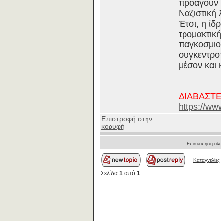
προάγουν τ
Ναζιστική 
Έτσι, η ίδ
τρομακτική
παγκοσμιοπ
συγκεντροπ
μέσον και 
ΔΙΑΒΑΣΤΕ
https://ww
Επιστροφή στην
κορυφή
Επισκόπηση όλω
Καταγγελίες
Σελίδα
1
από
1