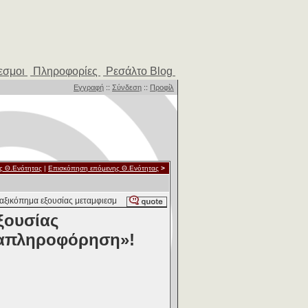
εσμοι
Πληροφορίες
Ρεσάλτο Blog
Εγγραφή
::
Σύνδεση
::
Προφίλ
ς Θ.Ενότητας
|
Επισκόπηση επόμενης Θ.Ενότητας
>
αξικόπημα εξουσίας μεταμφιεσμ
ξουσίας
ραπληροφόρηση»!