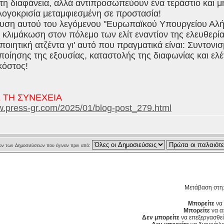
η διαφάνεια, αλλά αντιπροσωπεύουν ένα τεράστιο και μ
λογοκρισία μεταμφιεσμένη σε προστασία!
ρυση αυτού του λεγόμενου "Ευρωπαϊκού Υπουργείου Αλήθ
 κλιμάκωση στον πόλεμο των ελίτ εναντίον της ελευθερία
οιητική ατζέντα γι' αυτό που πραγματικά είναι: Συντον
οίησης της εξουσίας, καταστολής της διαφωνίας και ελ
κόστος!
 ΤΗ ΣΥΝΕΧΕΙΑ
w.press-gr.com/2025/01/blog-post_279.html
ν των Δημοσιεύσεων που έγιναν πριν από:
Μετάβαση στη
Μπορείτε
να 
Μπορείτε
να α
Δεν μπορείτε
να επεξεργασθεί