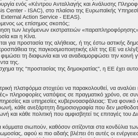
ιουργία ενός «Κέντρου Ανταλλαγής και Ανάλυσης Πληροφ
sis Center - ISAC), στο πλαίσιο της Ευρωπαϊκής Υπηρε
External Action Service - EEAS).
μενος ως επίσημος σκοπός;
ηση των λεγόμενων εκστρατειών «παραπληροφόρησης»
ία και η Κίνα.
ται για προστασία της αλήθειας, ή της έστω αστικής δημ
προσπάθεια της παγκοσμιοποιητικής ελίτ της ΕΕ να ελέγξε
φιμώσει τη διαφωνία και να αναδιαμορφώσει την κοινή 
έντα της.
χημα της "προστασίας της δημοκρατίας", η ΕΕ έχει αυτ
τρική πλατφόρμα στοχεύει να παρακολουθεί, να αναλύει κ
κές» πληροφορίες ναπόψεις σε πραγματικό χρόνο, σε συ
πηρεσίες και υπηρεσίες κυβερνοασφάλειας: Ένα φονικό ό
ωνή, κάθε ανεξάρτητη δημοσιογραφία που δεν μισθοδοτε
ωνή και κάθε πολιτική που αμφισβητεί τις επιταγές του Δ
ά κόμματα σιωπούν, καθόσον σιτίζονται στα κονδύλια τω
μοσίας, αφού κι πιο αδαής βλέπει ότι αυτές οι ενέργειες