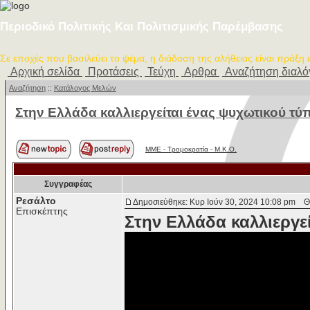
Περιοδικό Πολιτικής Και Πολιτισμικής Παρέμβασης
Σε εποχές που βασιλεύει το ψέμα, η διάδοση της αλήθειας είναι πράξη
Αρχική σελίδα
Προτάσεις
Τεύχη
Αρθρα
Αναζήτηση διαλ
Αναζήτηση
::
Κατάλογος Μελών
Στην Ελλάδα καλλιεργείται ένας ψυχωτικού τ
MME - Τρομοκρατία - Μ.Κ.Ο.
Συγγραφέας
Ρεσάλτο
Δημοσιεύθηκε: Κυρ Ιούν 30, 2024 10:08 pm
Θέμ
Επισκέπτης
Στην Ελλάδα καλλιεργε