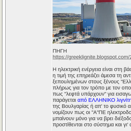
ΠΗΓΗ
https://greeklignite.blogspot.com
Η ηλεκτρική ενέργεια είναι στη β
η τιμή της επηρεάζει άμεσα τη αν
ξεπουλημένων στους ξένους "Ελλ
πλήρως για τον τρόπο με τον οπ
πως "λεφτά υπάρχουν" για εισαγω
παράγεται
από ΕΛΛΗΝΙΚΟ λιγνίτ
της Βουλγαρίας ή απ' το φυσικό α
νομίζουν πως οι "Α"ΠΕ ηλεκτροδοτ
μπαίνουν μόνο για να βρει διέξο
προστίθενται στο σύστημα και γι'