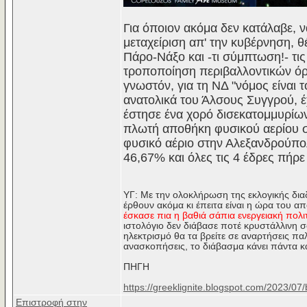
Για όποιον ακόμα δεν κατάλαβε, 
μεταχείριση απ' την κυβέρνηση, θ
Πάρο-Νάξο και -τι σύμπτωση!- τι
τροποποίηση περιβαλλοντικών όρ
γνωστόν, για τη ΝΔ "νόμος είναι τ
ανατολικά του Άλσους Συγγρού, έχ
έστησε ένα χορό δισεκατομμυρίων
πλωτή αποθήκη φυσικού αερίου 
φυσικό αέριο στην Αλεξανδρούπολ
46,67% και όλες τις 4 έδρες πήρε
ΥΓ: Με την ολοκλήρωση της εκλογικής διαδι
έρθουν ακόμα κι έπειτα είναι η ώρα του 
έσκασε πια η βαθιά σάπια ενεργειακή πολι
ιστολόγιο δεν διάβασε ποτέ κρυστάλλινη σ
ηλεκτρισμό θα τα βρείτε σε αναρτήσεις παλ
ανασκοπήσεις, το διάβασμα κάνει πάντα κ
ΠΗΓΗ
https://greeklignite.blogspot.com/2023/07/
Επιστροφή στην