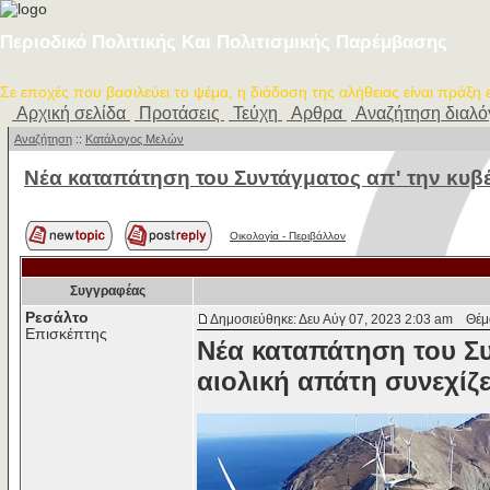
Περιοδικό Πολιτικής Και Πολιτισμικής Παρέμβασης
Σε εποχές που βασιλεύει το ψέμα, η διάδοση της αλήθειας είναι πράξη
Αρχική σελίδα
Προτάσεις
Τεύχη
Αρθρα
Αναζήτηση διαλ
Αναζήτηση
::
Κατάλογος Μελών
Νέα καταπάτηση του Συντάγματος απ' την κυβ
Οικολογία - Περιβάλλον
Συγγραφέας
Ρεσάλτο
Δημοσιεύθηκε: Δευ Αύγ 07, 2023 2:03 am
Θέμα 
Επισκέπτης
Νέα καταπάτηση του Συ
αιολική απάτη συνεχίζ