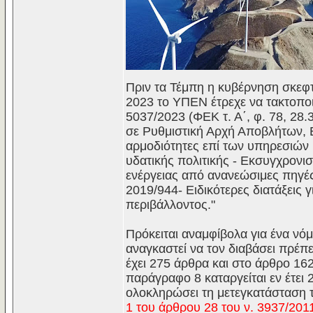
Πριν τα Τέμπη η κυβέρνηση σκεφτό
2023 το ΥΠΕΝ έτρεχε να τακτοποι
5037/2023 (ΦΕΚ τ. Α΄, φ. 78, 28.
σε Ρυθμιστική Αρχή Αποβλήτων, Ε
αρμοδιότητες επί των υπηρεσιών 
υδατικής πολιτικής - Εκσυγχρονι
ενέργειας από ανανεώσιμες πηγ
2019/944- Ειδικότερες διατάξεις 
περιβάλλοντος."
Πρόκειται αναμφίβολα για ένα νόμ
αναγκαστεί να τον διαβάσει πρέπε
έχει 275 άρθρα και στο άρθρο 16
παράγραφο 8 καταργείται εν έτει 
ολοκληρώσει τη μετεγκατάσταση τ
1 του άρθρου 28 του ν. 3937/2011