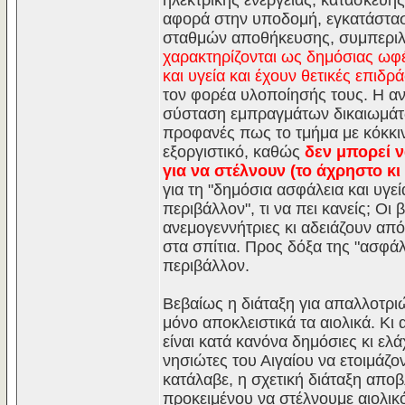
ηλεκτρικής ενέργειας, κατασκευή
αφορά στην υποδομή, εγκατάστασ
σταθμών αποθήκευσης, συμπεριλ
χαρακτηρίζονται ως δημόσιας ωφέ
και υγεία και έχουν θετικές επιδ
τον φορέα υλοποίησής τους. Η α
σύσταση εμπραγμάτων δικαιωμάτων
προφανές πως το τμήμα με κόκκινα
εξοργιστικό, καθώς
δεν μπορεί 
για να στέλνουν (το άχρηστο κι
για τη "δημόσια ασφάλεια και υγεί
περιβάλλον", τι να πει κανείς; Ο
ανεμογεννήτριες κι αδειάζουν απ
στα σπίτια. Προς δόξα της "ασφάλ
περιβάλλον.
Βεβαίως η διάταξη για απαλλοτρι
μόνο αποκλειστικά τα αιολικά. Κι
είναι κατά κανόνα δημόσιες κι ελ
νησιώτες του Αιγαίου να ετοιμάζο
κατάλαβε, η σχετική διάταξη αποβ
προκειμένου να στέλνουμε αιολικ