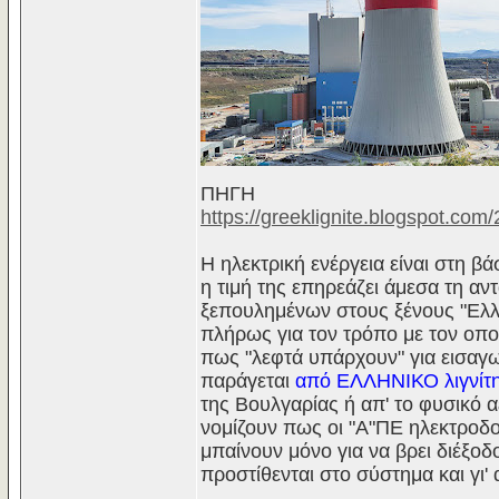
ΠΗΓΗ
https://greeklignite.blogspot.com
Η ηλεκτρική ενέργεια είναι στη β
η τιμή της επηρεάζει άμεσα τη αν
ξεπουλημένων στους ξένους "Ελλ
πλήρως για τον τρόπο με τον οπ
πως "λεφτά υπάρχουν" για εισαγω
παράγεται
από ΕΛΛΗΝΙΚΟ λιγνίτ
της Βουλγαρίας ή απ' το φυσικό α
νομίζουν πως οι "Α"ΠΕ ηλεκτροδοτ
μπαίνουν μόνο για να βρει διέξο
προστίθενται στο σύστημα και γι'