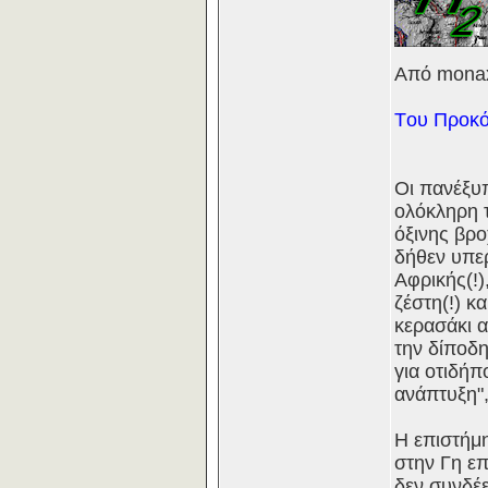
Από monax
Tου Προκό
Οι πανέξυπ
ολόκληρη τ
όξινης βρο
δήθεν υπε
Αφρικής(!)
ζέστη(!) 
κερασάκι α
την δίποδη
για οτιδήπ
ανάπτυξη",
Η επιστήμη
στην Γη επ
δεν συνδέε