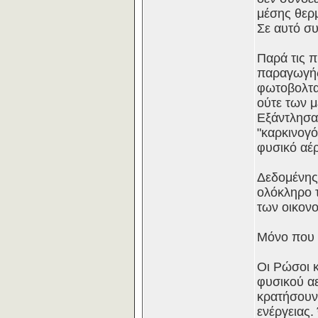
μέσης θερ
Σε αυτό σ
Παρά τις π
παραγωγής 
φωτοβολταϊ
ούτε των μ
Εξάντλησαν
"καρκινογό
φυσικό αέρ
Δεδομένης
ολόκληρο τ
των οικονο
Μόνο που 
Οι Ρώσοι κ
φυσικού αε
κρατήσουν
ενέργειας.