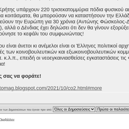
Κρήτης υπάρχουν 220 τρισεκατομμύρια πόδια φυσικού αερ
α κοιτάσματα, θα μπορούσαν να καταστήσουν την Ελλάδ
εύουν την Ευρώπη για 30 χρόνια (Αντώνης Φώσκολος-Δε
, αλλά ο Δένδιας έχει δηλώσει ότι δεν θα γίνουν εξορύξε
ούνησε το κεφάλι του συμφωνώντας!
υ είναι άνετοι κι ανέμελοι είναι οι Έλληνες πολιτικοί αρχ
ές των κοινοβουλευτικών και εξωκοινοβουλευτικών κο
π. κ.λ.π., επειδή οι νεοεγκαινιασθείσες εγκαταστάσεις τις
μα!
ς σας να φοράτε!
altomag.blogspot.com/2021/10/co2.html#more
ν των Δημοσιεύσεων που έγιναν πριν από:
 Περιβάλλον