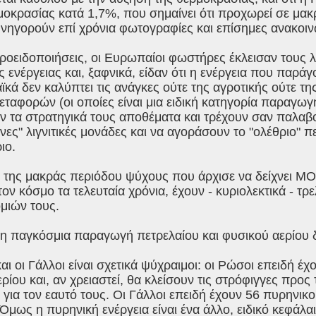
μοκρασίας κατά 1,7%, που σημαίνει ότι προχωρεί σε μα
υνηγορούν επί χρόνια φωτογραφίες και επίσημες ανακοι
ροειδοποιήσεις, οι Ευρωπαίοι φωστήρες έκλεισαν τους λ
ενέργειας και, ξαφνικά, είδαν ότι η ενέργεια που παράγο
κά δεν καλύπτει τις ανάγκες ούτε της αγροτικής ούτε τ
εταφορών (οι οποίες είναι μια ειδική κατηγορία παραγω
 τα στρατηγικά τους αποθέματα και τρέχουν σαν παλαβοί
νες" λιγνιτικές μονάδες και να αγοράσουν το "ολέθριο" π
ιo.
 της μακράς περιόδου ψύχους που άρχισε να δείχνει 
ον κόσμο τα τελευταία χρόνια, έχουν - κυριολεκτικά - τρ
μιών τους.
η παγκόσμια παραγωγή πετρελαίου και φυσικού αερίου δ
αι οι Γάλλοι είναι σχετικά ψύχραιμοι: οι Ρώσοι επειδή 
ρίου και, αν χρειαστεί, θα κλείσουν τις στρόφιγγες προς
 για τον εαυτό τους. Οι Γάλλοι επειδή έχουν 56 πυρηνι
 Όμως η πυρηνική ενέργεια είναι ένα άλλο, ειδικό κεφάλαι