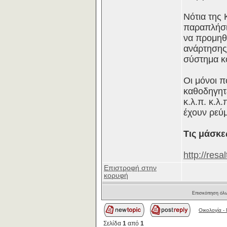
Νότια της 
παραπλήσι
να προμηθ
ανάρτησης)
σύστημα κ
Οι μόνοι πο
καθοδηγητ
κ.λ.π. κ.λ.
έχουν ρεύ
Τις μάσκε
http://res
Επιστροφή στην
κορυφή
Επισκόπηση όλω
Οικολογία -
Σελίδα
1
από
1