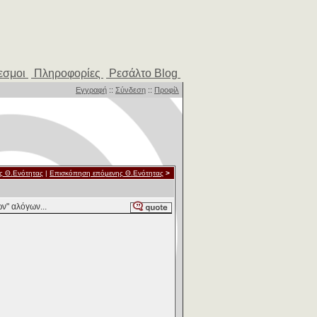
εσμοι
Πληροφορίες
Ρεσάλτο Blog
Εγγραφή
::
Σύνδεση
::
Προφίλ
ς Θ.Ενότητας
|
Επισκόπηση επόμενης Θ.Ενότητας
>
ν" αλόγων...