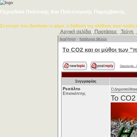
Περιοδικό Πολιτικής Και Πολιτισμικής Παρέμβασης
Σε εποχές που βασιλεύει το ψέμα, η διάδοση της αλήθειας είναι πράξη
Αρχική σελίδα
Προτάσεις
Τεύχη
Αναζήτηση
::
Κατάλογος Μελών
Το CO2 και οι μύθοι των "
Οικολογία -
Συγγραφέας
Ρεσάλτο
Δημοσιεύθηκε
Επισκέπτης
Το CO2 