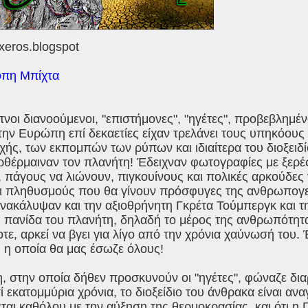
eros.blogspot
πη Μπίχτα
νοι διανοούμενοι, "επιστήμονες", "ηγέτες", προβεβλημέν
ην Ευρώπη επί δεκαετίες είχαν τρελάνει τους υπηκόους 
χής, των εκπομπών των ρύπων και ιδιαίτερα του διοξειδ
ρθέρμαιναν τον πλανήτη! Έδειχναν φωτογραφίες με ξερέ
, πάγους να λιώνουν, πιγκουίνους και πολικές αρκούδε
και πληθυσμούς που θα γίνουν πρόσφυγες της ανθρωπογε
νακάλυψαν και την αξιοθρήνητη Γκρέτα Τούμπεργκ και τη
 πανίδα του πλανήτη, δηλαδή το μέρος της ανθρωπότητας
οτε, αρκεί να βγει για λίγο από την χρόνια χαύνωσή του
 η οποία θα μας έσωζε όλους!
, στην οποία δήθεν προσκυνούν οι "ηγέτες", φώναζε δια
ί εκατομμύρια χρόνια, το διοξείδιο του άνθρακα είναι ανα
ται καθόλου με την αύξηση της θερμοκρασίας, και ότι η