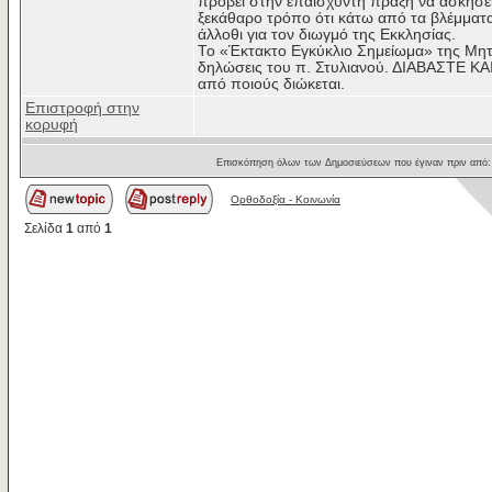
προβεί στην επαίσχυντη πράξη να ασκήσει 
ξεκάθαρο τρόπο ότι κάτω από τα βλέμματα
άλλοθι για τον διωγμό της Εκκλησίας.
Το «Έκτακτο Εγκύκλιο Σημείωμα» της Μη
δηλώσεις του π. Στυλιανού. ΔΙΑΒΑΣΤΕ ΚΑΙ
από ποιούς διώκεται.
Επιστροφή στην
κορυφή
Επισκόπηση όλων των Δημοσιεύσεων που έγιναν πριν από
Ορθοδοξία - Κοινωνία
Σελίδα
1
από
1