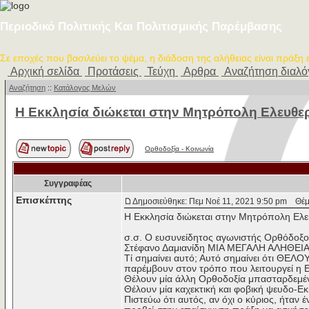
Περιοδικό Πολιτικής Και Πολιτισμικής Παρέμβασης
Σε εποχές που βασιλεύει το ψέμα, η διάδοση της αλήθειας είναι πράξη
Αρχική σελίδα
Προτάσεις
Τεύχη
Αρθρα
Αναζήτηση διαλ
Αναζήτηση
::
Κατάλογος Μελών
Η Εκκλησία διώκεται στην Μητρόπολη Ελευθ
Ορθοδοξία - Κοινωνία
Συγγραφέας
Επισκέπτης
Δημοσιεύθηκε: Πεμ Νοέ 11, 2021 9:50 pm
Θέμα
Η Εκκλησία διώκεται στην Μητρόπολη Ελ
σ.σ. Ο ευσυνείδητος αγωνιστής Ορθόδοξος
Στέφανο Δαμιανίδη ΜΙΑ ΜΕΓΑΛΗ ΑΛΗΘΕ
Τί σημαίνει αυτό; Αυτό σημαίνει ότι ΘΕΛ
παρέμβουν στον τρόπο που λειτουργεί η 
Θέλουν μία άλλη Ορθοδοξία μπασταρδεμέν
Θέλουν μία καχεκτική και φοβική ψευδο-Ε
Πιστεύω ότι αυτός, αν όχι ο κύριος, ήτα