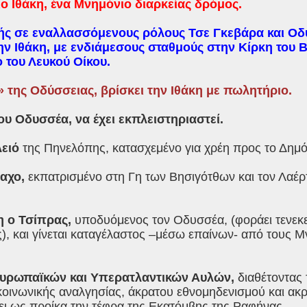
ο Ιθάκη, ένα Μνημόνιο διαρκείας δρόμος.
ής σε εναλλασσόμενους ρόλους Τσε Γκεβάρα και Οδ
ν Ιθάκη, με ενδιάμεσους σταθμούς στην Κίρκη του Β
του Λευκού Οίκου.
» της Οδύσσειας, βρίσκει την Ιθάκη με πωλητήριο.
του Οδυσσέα, να έχει εκπλειστηριαστεί.
ειό
της Πηνελόπης, κατασχεμένο για χρέη προς το Δημό
αχο,
εκπατρισμένο στη Γη των Βησιγότθων και τον Λαέρτ
η ο Τσίπρας,
υποδυόμενος τον Οδυσσέα, (φοράει τενεκεδ
), και γίνεται καταγέλαστος –μέσω επαίνων- από τους Μ
υρωπαϊκών και Υπερατλαντικών Αυλών,
διαθέτοντας 
οινωνικής αναλγησίας, άκρατου εθνομηδενισμού και ακρ
ει ως προίκα την τέφρα της Εκατόμβης της Ραφήνας.