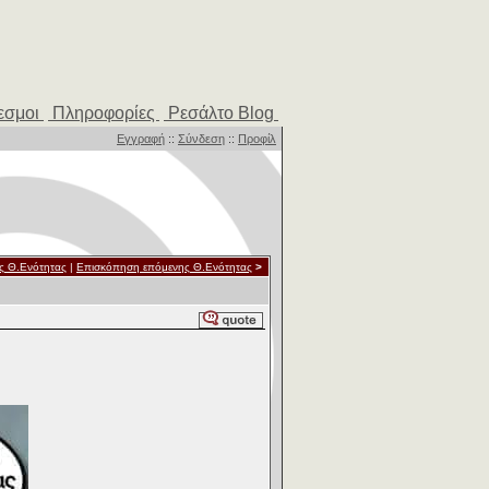
εσμοι
Πληροφορίες
Ρεσάλτο Blog
Εγγραφή
::
Σύνδεση
::
Προφίλ
ς Θ.Ενότητας
|
Επισκόπηση επόμενης Θ.Ενότητας
>