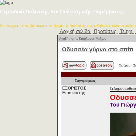
Περιοδικό Πολιτικής Και Πολιτισμικής Παρέμβασης
Σε εποχές που βασιλεύει το ψέμα, η διάδοση της αλήθειας είναι πράξη
Αρχική σελίδα
Προτάσεις
Τεύχη
Αναζήτηση
::
Κατάλογος Μελών
Οδυσσέα γύρνα στο σπίτι
Χιούμορ - Σ
Συγγραφέας
ΕΞΟΡΙΣΤΟΣ
Δημοσιεύθηκε
Επισκέπτης
Οδυσσέ
Του Γιώργ