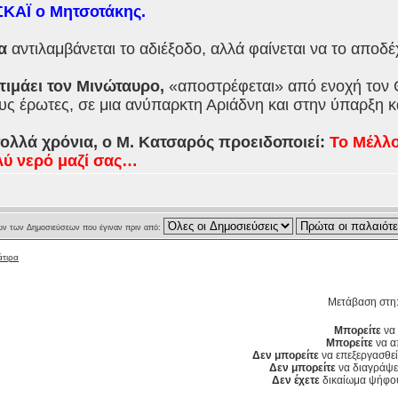
 ΣΚΑΪ ο Μητσοτάκης.
ία
αντιλαμβάνεται το αδιέξοδο, αλλά φαίνεται να το αποδέχ
ιμάει τον Μινώταυρο,
«αποστρέφεται» από ενοχή τον Θ
ς έρωτες, σε μια ανύπαρκτη Αριάδνη και στην ύπαρξη κ
ολλά χρόνια, ο Μ. Κατσαρός προειδοποιεί:
Το Μέλλο
λύ νερό μαζί σας…
ν των Δημοσιεύσεων που έγιναν πριν από:
άτιρα
Μετάβαση στη
Μπορείτε
να 
Μπορείτε
να α
Δεν μπορείτε
να επεξεργασθεί
Δεν μπορείτε
να διαγράψετ
Δεν έχετε
δικαίωμα ψήφου