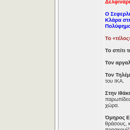
Δελφινάρι
Ο Σεφερλ
Κλάρα στη
Πολύφημο 
Το «τέλος
Το σπίτι 
Τον αργαλ
Τον Τηλέμ
του ΙΚΑ.
Στην Ιθάκ
παρωπίδες
χώρα.
Όμηρος Ε
θράσους, κ
προσκομίζ