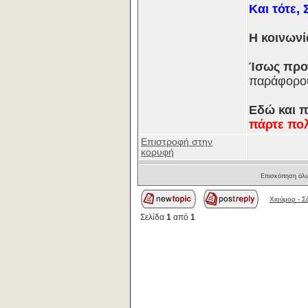
Και τότε,
Η κοινων
Ίσως προτ
παράφορου
Εδώ και π
πάρτε πο
Επιστροφή στην
κορυφή
Επισκόπηση όλω
Χιούμορ - Σ
Σελίδα
1
από
1