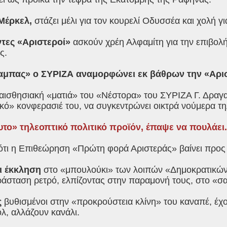
Μέρκελ,
στάζει μέλι για τον κουρελί Οδυσσέα και χολή γι
τες «Αριστεροί»
ασκούν χρέη Αλφαμίτη για την επιβολ
ς.
αμπας» ο ΣΥΡΙΖΑ αναμορφώνει εκ βάθρων την «Αρι
αισθησιακή «ματιά» του «Νέστορα» του ΣΥΡΙΖΑ Γ. Δραγα
κό» κονφερασιέ του, να συγκεντρώνει οικτρά νούμερα τ
το» τηλεοπτικό πολιτικό προϊόν, έπαψε να πουλάει.
ότι η Επιθεώρηση «Πρώτη φορά Αριστεράς» βαίνει προς 
ι έκκληση
στο «μπουλούκι» των λοιπών «Δημοκρατικών»
ράσταση ρετρό, ελπίζοντας στην παραμονή τους, στο «σα
ς
βυθισμένοι στην «προκρούστεια κλίνη» του καναπέ, έχο
λ, αλλάζουν κανάλι.