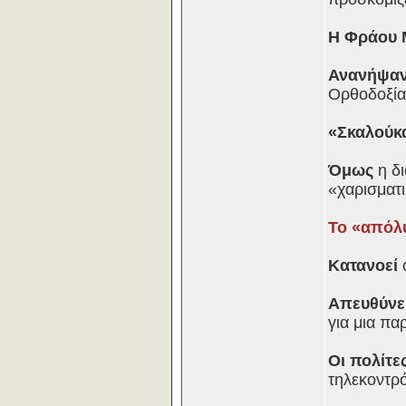
Η Φράου 
Ανανήψαν
Ορθοδοξία
«Σκαλούκ
Όμως
η δι
«χαρισματι
Το «απόλυ
Κατανοεί
Απευθύνε
για μια πα
Οι πολίτε
τηλεκοντρό