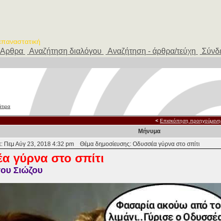
 επαναστατική
Αρθρα
Αναζήτηση διαλόγου
Αναζήτηση - άρθρα/τεύχη
Σύνδ
άτιρα
<
Επισκόπηση προηγούμενη
Μήνυμα
: Πεμ Αύγ 23, 2018 4:32 pm
Θέμα δημοσίευσης: Οδυσσέα γύρνα στο σπίτι
α γύρνα στο σπίτι
ου Σιώζου