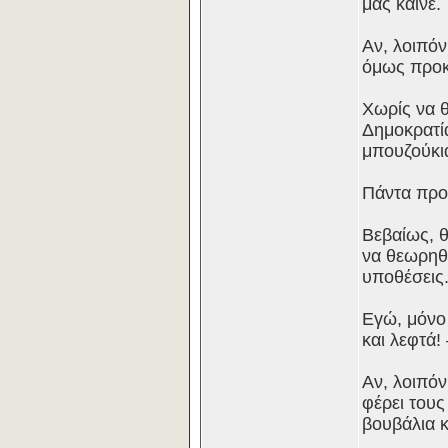
μας καίνε.
Αν, λοιπόν
όμως προκρ
Χωρίς να 
Δημοκρατία
μπουζούκι
Πάντα προς
Βεβαίως, θ
να θεωρηθε
υποθέσεις
Εγώ, μόνο 
και λεφτά!
Αν, λοιπόν
φέρει τους
βουβάλια κ