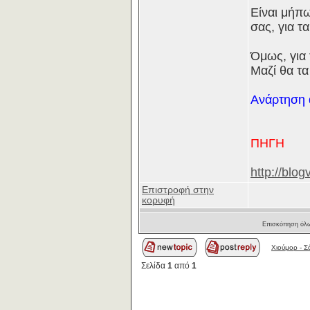
Είναι μήπ
σας, για τ
Όμως, για 
Μαζί θα τ
Ανάρτηση
ΠΗΓΗ
http://blo
Επιστροφή στην
κορυφή
Επισκόπηση όλω
Χιούμορ - Σ
Σελίδα
1
από
1