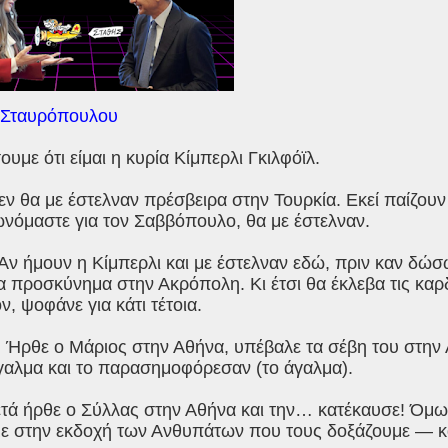
 Σταυρόπουλου
υμε ότι είμαι η κυρία Κίμπερλι Γκιλφόϊλ.
ν θα με έστελναν πρέσβειρα στην Τουρκία. Εκεί παίζου
νόμαστε για τον Σαββόπουλο, θα με έστελναν.
Αν ήμουν η Κίμπερλι και με έστελναν εδώ, πριν καν δώσ
α προσκύνημα στην Ακρόπολη. Κι έτσι θα έκλεβα τις κα
, ψοφάνε για κάτι τέτοια.
 Ήρθε ο Μάριος στην Αθήνα, υπέβαλε τα σέβη του στην Α
γαλμα και το παρασημοφόρεσαν (το άγαλμα).
ά ήρθε ο Σύλλας στην Αθήνα και την… κατέκαυσε! Όμως 
με στην εκδοχή των Ανθυπάτων που τους δοξάζουμε — κ