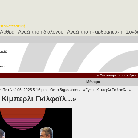
 επαναστατική
Αρθρα
Αναζήτηση διαλόγου
Αναζήτηση - άρθρα/τεύχη
Σύνδ
..»
άτιρα
<
Επισκόπηση προηγούμενη
Μήνυμα
: Πεμ Νοέ 06, 2025 5:16 pm
Θέμα δημοσίευσης: «Εγώ η Κίμπερλι Γκίλφοϊλ...»
Κίμπερλι Γκίλφοϊλ...»