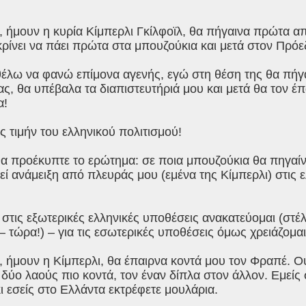
, ήμουν η κυρία Κίμπερλι Γκίλφοϊλ, θα πήγαινα πρώτα α
ίνει να πάει πρώτα στα μπουζούκια και μετά στον Πρόε
θέλω να φανώ επίμονα αγενής, εγώ στη θέση της θα πή
ς, θα υπέβαλα τα διαπιστευτήριά μου και μετά θα τον έπ
α!
 τιμήν του ελληνικού πολιτισμού!
α προέκυπτε το ερώτημα: σε ποια μπουζούκια θα πηγαίν
ί ανάμειξη από πλευράς μου (εμένα της Κίμπερλι) στις 
.
στις εξωτερικές ελληνικές υποθέσεις ανακατεύομαι (στέλτ
 – τώρα!) – για τις εσωτερικές υποθέσεις όμως χρειάζομ
, ήμουν η Κίμπερλι, θα έπαιρνα κοντά μου τον Φραπέ. 
 δύο λαούς πιο κοντά, τον έναν δίπλα στον άλλον. Εμείς
ι εσείς στο Ελλάντα εκτρέφετε μουλάρια.