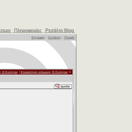
εσμοι
Πληροφορίες
Ρεσάλτο Blog
Εγγραφή
::
Σύνδεση
::
Προφίλ
ς Θ.Ενότητας
|
Επισκόπηση επόμενης Θ.Ενότητας
>