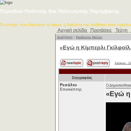
Περιοδικό Πολιτικής Και Πολιτισμικής Παρέμβασης
Σε εποχές που βασιλεύει το ψέμα, η διάδοση της αλήθειας είναι πράξη
Αρχική σελίδα
Προτάσεις
Τεύχη
Αναζήτηση
::
Κατάλογος Μελών
«Εγώ η Κίμπερλι Γκίλφοϊλ.
Χιούμορ - Σ
Συγγραφέας
Ρεσάλτο
Δημοσιεύθηκε
Επισκέπτης
«Εγώ η 