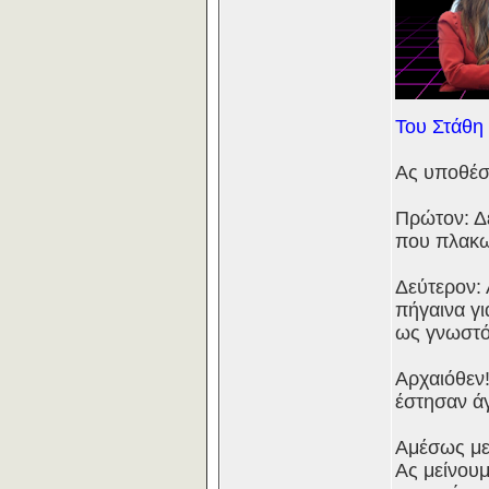
Του Στάθη
Ας υποθέσο
Πρώτον: Δε
που πλακω
Δεύτερον: 
πήγαινα γι
ως γνωστόν
Αρχαιόθεν!
έστησαν ά
Αμέσως μετ
Ας μείνου