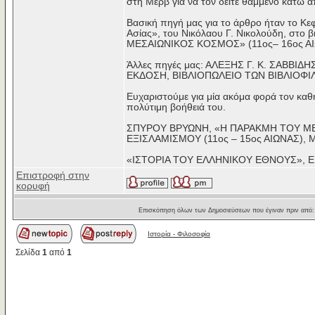
στη Μερβ για να τον δείτε θαμμένο κάτω
Βασική πηγή μας για το άρθρο ήταν το Κε
Ασίας», του Νικόλαου Γ. Νικολούδη, στο β
ΜΕΣΑΙΩΝΙΚΟΣ ΚΟΣΜΟΣ» (11ος– 16ος Α
Άλλες πηγές μας: ΑΛΕΞΗΣ Γ. Κ. ΣΑΒΒΙ
ΕΚΔΟΣΗ, ΒΙΒΛΙΟΠΩΛΕΙΟ ΤΩΝ ΒΙΒΛΙΟΦΙΛ
Ευχαριστούμε για μία ακόμα φορά τον καθ
πολύτιμη βοήθειά του.
ΣΠΥΡΟΥ ΒΡΥΩΝΗ, «Η ΠΑΡΑΚΜΗ ΤΟΥ ΜΕΣ
ΕΞΙΣΛΑΜΙΣΜΟΥ (11ος – 15ος ΑΙΩΝΑΣ), Μ
«ΙΣΤΟΡΙΑ ΤΟΥ ΕΛΛΗΝΙΚΟΥ ΕΘΝΟΥΣ», 
Επιστροφή στην
κορυφή
Επισκόπηση όλων των Δημοσιεύσεων που έγιναν πριν από
Ιστορία - Φιλοσοφία
Σελίδα
1
από
1