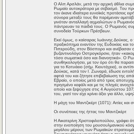
Ο Αλπ Αρσλάν, μετά την αρχική άθλια συ
Ρωμαίο αυτοκράτορα με σεβασμό. Του πρόσ
τον έκανε ιδιαίτερα ευνοϊκές προτάσεις ει
σύνορα μεταξύ τους θα παρέμεναν αμετάβλ
γινόταν ανταλλαγή αιχμαλώτων ο Ρωμανός 
πάντρευαν τα παιδιά τους. Ο Ρωμανός συ
συνοδεία Τούρκων Πρέσβεων.
Εκεί όμως, ο καίσαρας Ιωάννης Δούκας, ο
πραξικόπημα εναντίον της Ευδοκίας και τ
Πιπερούδη, στον Βόσπορο και ανέβασαν σ
βυζαντινολόγο Οστρογκόρσκι, ήταν «κακο
τόσο σωματικά όσο και διανοητικά». Ο Ρω
συνθηκολογήσει, με τον όρο ότι θα παραιτη
για το Κοτυάειο (σήμ. Κιουτάχεια), οι αντ
Δούκας, κατά τον Ι. Ζωναρά, έδωσε εντολή
αφτιά του και ζήτησε επιβεβαίωση της απ
Εβραίο, ο οποίος μετά από τρεις αποτυχη
πρησμένο κεφάλι και με τις πληγές ανοιχτέ
οποίο και ξεψύχησε στις 4 Αυγούστου 107
του, γιατί τον είχε κρίνει άξιο για άλλο, υ
Η μάχη του Μαντζικέρτ (1071): Αιτίες και
Οι συνέπειες της ήττας του Μαντζικέρτ
Η Αικατερίνη Χριστοφιλοπούλου, γράφει ότ
στην ενοποίηση του μουσουλμανικού κόσμ
μεγάλου μέρους των Ρωμαϊκών στρατευμάτ