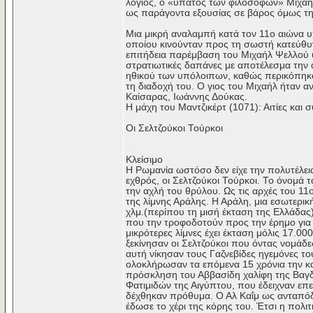
λόγιος, ο «ύπατος των φιλοσόφων» Μιχαήλ 
ως παράγοντα εξουσίας σε βάρος όμως τη
Μια μικρή αναλαμπή κατά τον 11ο αιώνα υπ
οποίου κινούνταν προς τη σωστή κατεύθυ
επιτήδεια παρέμβαση του Μιχαήλ Ψελλού 
στρατιωτικές δαπάνες με αποτέλεσμα την
ηθικού των υπόλοιπων, καθώς περικόπηκα
τη διαδοχή του. Ο γιος του Μιχαήλ ήταν α
Καίσαρας, Ιωάννης Δούκας.
Η μάχη του Μαντζικέρτ (1071): Αιτίες και
Οι Σελτζούκοι Τούρκοι
Κλείσιμο
Η Ρωμανία ωστόσο δεν είχε την πολυτέλει
εχθρός, οι Σελτζούκοι Τούρκοι. Το όνομά 
την αχλή του θρύλου. Ως τις αρχές του 11
της λίμνης Αράλης. Η Αράλη, μια εσωτερική
χλμ.(περίπου τη μισή έκταση της Ελλάδα
που την τροφοδοτούν προς την έρημο γι
μικρότερες λίμνες έχει έκταση μόλις 17.00
ξεκίνησαν οι Σελτζούκοι που όντας νομάδ
αυτή νίκησαν τους Γαζνεβίδες ηγεμόνες το
ολοκλήρωσαν τα επόμενα 15 χρόνια την κ
πρόσκληση του Αββασίδη χαλίφη της Βαγδ
Φατιμιδών της Αιγύπτου, που έδειχναν επεκ
δέχθηκαν πρόθυμα. Ο Αλ Καΐμ ως ανταπόδ
έδωσε το χέρι της κόρης του. Έτσι η πολι