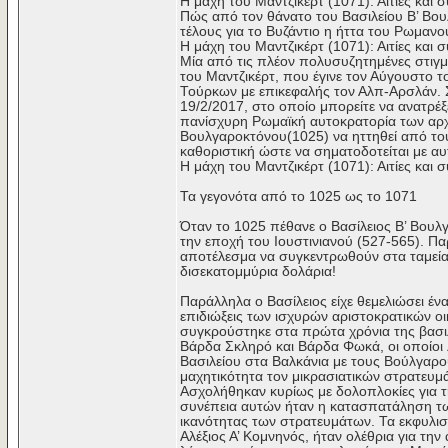
Η μάχη του Μαντζικέρτ (1071): Αιτίες και
Πώς από τον θάνατο του Βασιλείου Β’ Βο
τέλους για το Βυζάντιο η ήττα του Ρωμανού
Η μάχη του Μαντζικέρτ (1071): Αιτίες και
Μία από τις πλέον πολυσυζητημένες στιγμέ
του Μαντζικέρτ, που έγινε τον Αύγουστο 
Τούρκων με επικεφαλής τον Αλπ-Αρσλάν. Σ
19/2/2017, στο οποίο μπορείτε να ανατρέ
πανίσχυρη Ρωμαϊκή αυτοκρατορία των αρχώ
Βουλγαροκτόνου(1025) να ηττηθεί από του
καθοριστική ώστε να σηματοδοτείται με αυτ
Η μάχη του Μαντζικέρτ (1071): Αιτίες και
Τα γεγονότα από το 1025 ως το 1071
Όταν το 1025 πέθανε ο Βασίλειος Β’ Βουλ
την εποχή του Ιουστινιανού (527-565). Πα
αποτέλεσμα να συγκεντρωθούν στα ταμεία
δισεκατομμύρια δολάρια!
Παράλληλα ο Βασίλειος είχε θεμελιώσει 
επιδιώξεις των ισχυρών αριστοκρατικών οι
συγκρούστηκε στα πρώτα χρόνια της βασιλ
Βάρδα Σκληρό και Βάρδα Φωκά, οι οποίοι 
Βασιλείου στα Βαλκάνια με τους Βούλγαρο
μαχητικότητα τον μικρασιατικών στρατευμ
Ασχολήθηκαν κυρίως με δολοπλοκίες για 
συνέπεια αυτών ήταν η κατασπατάληση τω
ικανότητας των στρατευμάτων. Τα εκφυλισ
Αλέξιος Α’ Κομνηνός, ήταν ολέθρια για τ