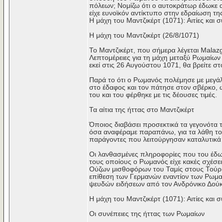
πόλεων; Νομίζω ότι ο αυτοκράτωρ έδωκε αυ
είχε ευνοϊκόν αντίκτυπο στην εδραίωση τ
Η μάχη του Μαντζικέρτ (1071): Αιτίες και
Η μάχη του Μαντζικέρτ (26/8/1071)
Το Μαντζικέρτ, που σήμερα λέγεται Malazgi
Λεπτομέρειες για τη μάχη μεταξύ Ρωμαίων
εκεί στις 26 Αυγούστου 1071, θα βρείτε σ
Παρά το ότι ο Ρωμανός πολέμησε με μεγάλ
στο έδαφος και τον πάτησε στον σβέρκο, 
του και του φέρθηκε με τις δέουσες τιμές.
Τα αίτια της ήττας στο Μαντζικέρτ
Όποιος διαβάσει προσεκτικά τα γεγονότα τ
όσα αναφέραμε παραπάνω, για τα λάθη το
παράγοντες που λειτούργησαν καταλυτικά
Οι λανθασμένες πληροφορίες που του έδωσ
τους οποίους ο Ρωμανός είχε κακές σχέσει
Ούζων μισθοφόρων του Ταμίς στους Τούρκ
επίθεση των Γερμανών εναντίον των Ρωμαί
ψευδών ειδήσεων από τον Ανδρόνικο Δούκα,
Η μάχη του Μαντζικέρτ (1071): Αιτίες και
Οι συνέπειες της ήττας των Ρωμαίων