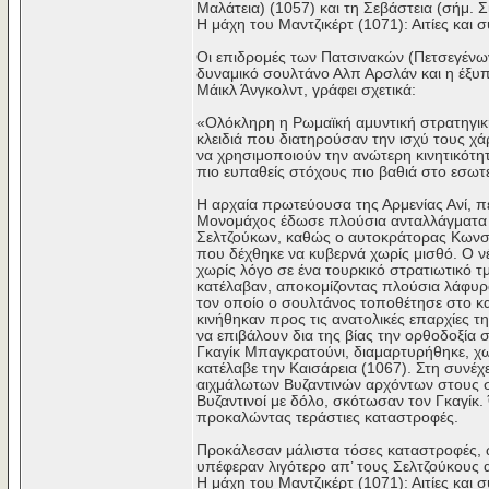
Μαλάτεια) (1057) και τη Σεβάστεια (σήμ. 
Η μάχη του Μαντζικέρτ (1071): Αιτίες και
Οι επιδρομές των Πατσινακών (Πετσεγένω
δυναμικό σουλτάνο Αλπ Αρσλάν και η έξυ
Μάικλ Άνγκολντ, γράφει σχετικά:
«Ολόκληρη η Ρωμαϊκή αμυντική στρατηγική 
κλειδιά που διατηρούσαν την ισχύ τους χ
να χρησιμοποιούν την ανώτερη κινητικότητ
πιο ευπαθείς στόχους πιο βαθιά στο εσωτ
Η αρχαία πρωτεύουσα της Αρμενίας Ανί, π
Μονομάχος έδωσε πλούσια ανταλλάγματα σ
Σελτζούκων, καθώς ο αυτοκράτορας Κωνστα
που δέχθηκε να κυβερνά χωρίς μισθό. Ο νέ
χωρίς λόγο σε ένα τουρκικό στρατιωτικό τ
κατέλαβαν, αποκομίζοντας πλούσια λάφυρα
τον οποίο ο σουλτάνος τοποθέτησε στο κ
κινήθηκαν προς τις ανατολικές επαρχίες 
να επιβάλουν δια της βίας την ορθοδοξία σ
Γκαγίκ Μπαγκρατούνι, διαμαρτυρήθηκε, χω
κατέλαβε την Καισάρεια (1067). Στη συνέ
αιχμάλωτων Βυζαντινών αρχόντων στους στρ
Βυζαντινοί με δόλο, σκότωσαν τον Γκαγίκ.
προκαλώντας τεράστιες καταστροφές.
Προκάλεσαν μάλιστα τόσες καταστροφές, ώσ
υπέφεραν λιγότερο απ’ τους Σελτζούκους 
Η μάχη του Μαντζικέρτ (1071): Αιτίες και