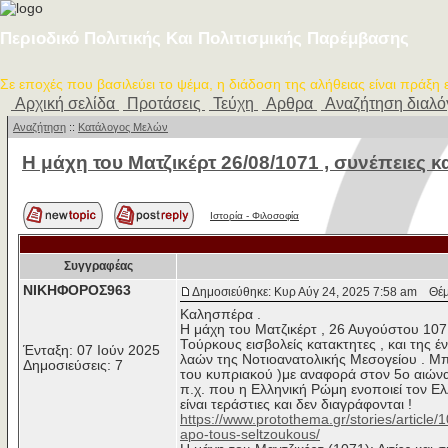
Περιοδικό Πολιτικής Και Πολιτισμικής Παρέμβασης
Σε εποχές που βασιλεύει το ψέμα, η διάδοση της αλήθειας είναι πράξη
Αρχική σελίδα
Προτάσεις
Τεύχη
Αρθρα
Αναζήτηση διαλ
Αναζήτηση
::
Κατάλογος Μελών
Η μάχη του Ματζικέρτ 26/08/1071 , συνέπειες κ
Ιστορία - Φιλοσοφία
Συγγραφέας
ΝΙΚΗΦΟΡΟΣ963
Δημοσιεύθηκε: Κυρ Αύγ 24, 2025 7:58 am
Θέμα
Καλησπέρα .
Η μάχη του Ματζικέρτ , 26 Αυγούστου 107
Τούρκους εισβολείς κατακτητες , και της 
Ένταξη: 07 Ιούν 2025
λαών της Νοτιοανατολικής Μεσογείου . Μπ
Δημοσιεύσεις: 7
του κυπριακού )με αναφορά στον 5ο αιώνα
π.χ. που η Ελληνική Ρώμη ενοποιεί τον Ελλ
είναι τεράστιες και δεν διαγράφονται !
https://www.protothema.gr/stories/article/
apo-tous-seltzoukous/