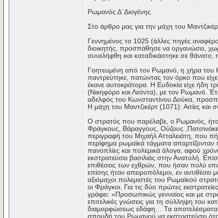
Ρωμανός Δ΄Διογένης
Στο άρθρο μας για την μάχη του Μαντζικέρ
Γεννημένος το 1025 (άλλες πηγές αναφέρο
διοικητής, προσπάθησε να οργανώσει, χωρί
συνελήφθη και καταδικάστηκε σε θάνατο, 
Γοητευμένη από τον Ρωμανό, η χήρα του 
παντρεύτηκε, πατώντας τον όρκο που είχε 
έκανε αυτοκράτορα. Η Ευδοκία είχε ήδη τρ
(Νικηφόρο και Λεόντα), με τον Ρωμανό. Έ
αδελφός του Κωνσταντίνου Δούκα, προσπάθ
Η μάχη του Μαντζικέρτ (1071): Αιτίες και
Ο στρατός που παρέλαβε, ο Ρωμανός, ήτα
Φράγκους, Βάραγγους, Ούζους ,Πατσινάκες
περιγραφή του Μιχαήλ Ατταλειάτη, που πή
περίφημα ρωμαϊκά τάγματα απαρτίζονταν π
πανοπλίες και πολεμικά άλογα, αφού χρόνι
εκστρατεύσει βασιλιάς στην Ανατολή. Επί
επιθέσεις των εχθρών, που ήσαν πολύ επ
επίσης ήταν απειροπόλεμοι, εν αντιθέσει 
αξιόμαχοι πολεμιστές του Ρωμαϊκού στρα
οι Φράγκοι. Για τις δύο πρώτες εκστρατεί
γράφει: «Προσωπικώς γενναίος και με στρα
επιτελικές γνώσεις για τη σύλληψη του κ
διαμορφώσεως εδάφη… Τα αποτελέσματα απ
σπουδή του Ρωμανού να εκστρατεύσει όταν 