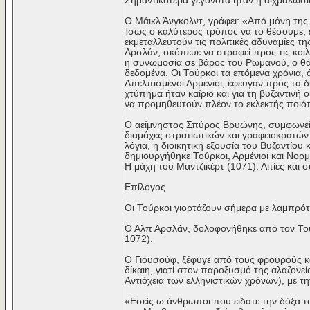
Σημαντικότερα γεγονότα ήταν η αιχμαλωσί
Ο Μάικλ Άνγκολντ, γράφει: «Από μόνη της 
Ίσως ο καλύτερος τρόπος να το θέσουμε, εί
εκμεταλλευτούν τις πολιτικές αδυναμίες τη
Αρσλάν, σκόπευε να στραφεί προς τις κο
η συνωμοσία σε βάρος του Ρωμανού, ο θά
δεδομένα. Οι Τούρκοι τα επόμενα χρόνια, 
Απελπισμένοι Αρμένιοι, έφευγαν προς τα δυ
χτύπημα ήταν καίριο και για τη βυζαντινή
να προμηθευτούν πλέον το εκλεκτής ποιότ
Ο αείμνηστος Σπύρος Βρυώνης, συμφωνεί ό
διαμάχες στρατιωτικών και γραφειοκρατώ
λόγια, η διοικητική εξουσία του Βυζαντίο
δημιουργήθηκε Τούρκοι, Αρμένιοι και Νορ
Η μάχη του Μαντζικέρτ (1071): Αιτίες και
Επίλογος
Οι Τούρκοι γιορτάζουν σήμερα με λαμπρότη
Ο Αλπ Αρσλάν, δολοφονήθηκε από τον Τού
1072).
Ο Γιουσούφ, ξέφυγε από τους φρουρούς κα
δίκαιη, γιατί στον παροξυσμό της αλαζονε
Αντιόχεια των ελληνιστικών χρόνων), με τη
«Εσείς ω άνθρωποι που είδατε την δόξα το