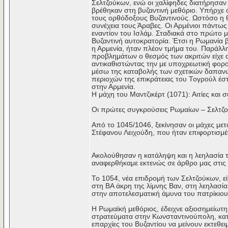
Σελτζούκων, ενώ οι χαλίφηδες διατήρησαν
βρέθηκαν στη βυζαντινή μεθόριο. Υπήρχε 
τους ορθόδοξους Βυζαντινούς. Ωστόσο η θ
συνέχεια τους Άραβες. Οι Αρμένιοι πάντ
εναντίον του Ισλάμ. Σταδιακά στο πρώτο 
Βυζαντινή αυτοκρατορία. Έτσι η Ρωμανία 
η Αρμενία, ήταν πλέον τμήμα του. Παράλλ
προβλημάτων ο θεσμός των ακριτών είχε 
αντικαθιστώντας την με υποχρεωτική φορο
μέσω της καταβολής των σχετικών δαπανών
περιοχών της επικράτειας του Τογρούλ έστ
στην Αρμενία.
Η μάχη του Μαντζικέρτ (1071): Αιτίες και
Οι πρώτες συγκρούσεις Ρωμαίων – Σελτζ
Από το 1045/1046, ξεκίνησαν οι μάχες μετ
Στέφανου Λειχούδη, που ήταν επιφορτισμ
Ακολούθησαν η κατάληψη και η λεηλασία τ
αναφερθήκαμε εκτενώς σε άρθρο μας στις 
Το 1054, νέα επιδρομή των Σελτζούκων, ε
στη ΒΑ άκρη της λίμνης Βαν, στη λεηλασία
στην αποτελεσματική άμυνα του πατρίκιο
Η Ρωμαϊκή μεθόριος, έδειχνε αξιοσημείωτ
στρατεύματα στην Κωνσταντινούπολη, κατά
επαρχίες του Βυζαντίου να μείνουν εκτεθει