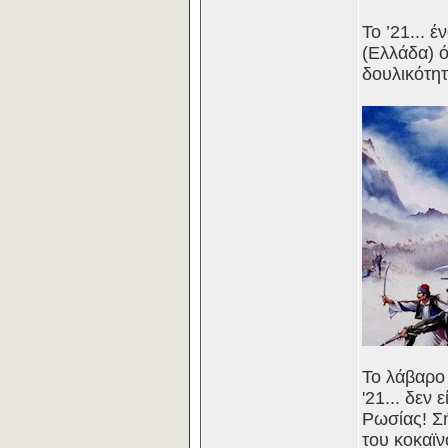
Το ’21... 
(Ελλάδα) 
δουλικότητ
Το λάβαρο
'21... δεν
Ρωσίας! Σή
του κοκαϊν