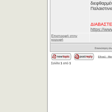
διεφθαρμέν
Παλαιστινι
ΔΙΑΒΑΣΤΕ
https://ww
Επιστροφή στην
κορυφή
Επισκόπηση όλω
Εθνικό - Με
Σελίδα
1
από
1