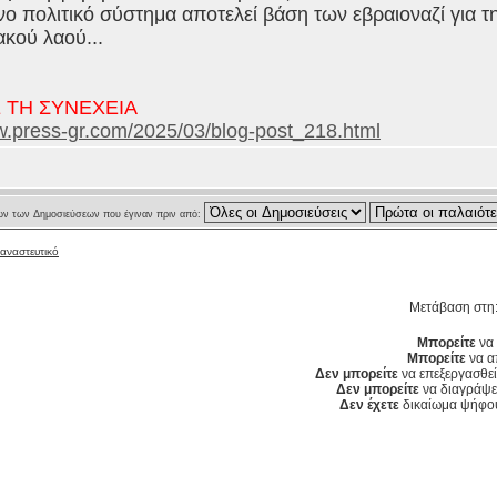
ο πολιτικό σύστημα αποτελεί βάση των εβραιοναζί για τ
ακού λαού...
 ΤΗ ΣΥΝΕΧΕΙΑ
w.press-gr.com/2025/03/blog-post_218.html
ν των Δημοσιεύσεων που έγιναν πριν από:
ταναστευτικό
Μετάβαση στη
Μπορείτε
να 
Μπορείτε
να α
Δεν μπορείτε
να επεξεργασθεί
Δεν μπορείτε
να διαγράψετ
Δεν έχετε
δικαίωμα ψήφου