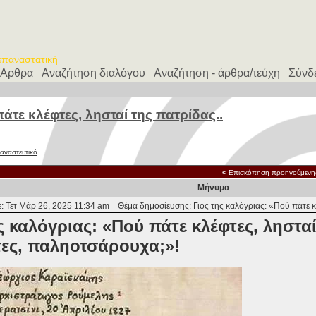
 επαναστατική
Αρθρα
Αναζήτηση διαλόγου
Αναζήτηση - άρθρα/τεύχη
Σύνδ
άτε κλέφτες, λησταί της πατρίδας..
ταναστευτικό
<
Επισκόπηση προηγούμενη
Μήνυμα
: Τετ Μάρ 26, 2025 11:34 am
Θέμα δημοσίευσης: Γιος της καλόγριας: «Πού πάτε κλ
ς καλόγριας: «Πού πάτε κλέφτες, λησταί
ες, παληοτσάρουχα;»!