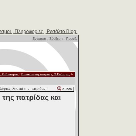
εσμοι
Πληροφορίες
Ρεσάλτο Blog
Εγγραφή
::
Σύνδεση
::
Προφίλ
ς Θ.Ενότητας
|
Επισκόπηση επόμενης Θ.Ενότητας
>
έφτες, λησταί της πατρίδας..
 της πατρίδας και