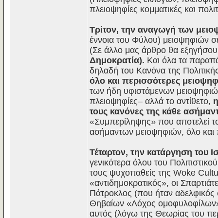
πλειοψηφίες κομματικές και πολιτ
Τρίτον, την αναγωγή των μει
έννοια του Φύλου) μειοψηφιών σ
(Σε άλλο μας άρθρο θα εξηγήσου
Δημοκρατία).
Και όλα τα παραπά
δηλαδή του Κανόνα της Πολιτική
όλο και περισσότερες μειοψη
των ήδη υφιστάμενων μειοψηφιών
πλειοψηφίες– αλλά το αντίθετο,
η
τους κανόνες της κάθε ασήμαν
«Συμπερίληψης» που αποτελεί το
ασήμαντων μειοψηφιών, όλο και π
Τέταρτον, την κατάργηση του Ι
γενικότερα όλου του Πολιτιστικο
τους ψυχοπαθείς της Woke Cultu
«αντιδημοκρατικός», οι Σπαρτιά
Πάτροκλος (που ήταν αδελφικός 
Θηβαίων «Λόχος ομοφυλοφίλων», 
αυτός (λόγω της Θεωρίας του πε