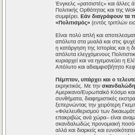
Ένγκελς «ρατσιστές» και άλλες ά
Πολιτικής Ορθότητας και της Woke 
συμφέρει.
Εάν διαγράφουν τα πά
«Πολιτισμός»
(εντός τριπλών ει
Είναι πολύ απλή και αποτελεσμα
απόλυτα στα μυαλά και στις ψυχέ
η κατάργηση της Ιστορίας και η δ
απόλυτα ελεγχόμενους Πολιτιστικά
κυριαρχεί και να ηγεμονεύει η Ε
Απόλυτο και αδιαμφισβήτητο Κεφ
Πέμπτον, υπάρχει και ο τελευτ
εκρηκτικός. Με την
σκανδαλώδη 
Αμερικανο/Ευρωπαϊκό Κόσμο και 
συνθήματα, διαφημιστικές εκστρ
ξεπερνώντας την χειρότερη Γκε
«Φιλελευθερισμού των δικαιωμάτ
επακριβώς ανά χώρα– είναι αναμ
σκανδαλωδώς προνομιακή ποσόσ
αλλά και διαρκείς και ευνοϊκότα