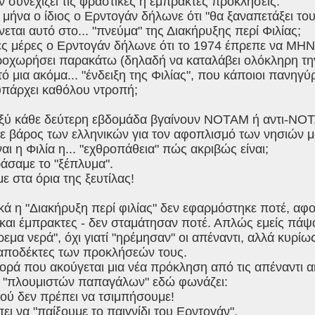
ν συνεχίζει τις φραστικές ή έμπρακτες προκλήσεις.
α μήνα ο ίδιος ο Ερντογάν δήλωνε ότι "θα ξαναπετάξει τ
εται αυτό στο... "πνεύμα" της Διακήρυξης περί Φιλίας;
γες μέρες ο Ερντογάν δήλωνε ότι το 1974 έπρεπε να ΜΗΝ 
ροχωρήσει παρακάτω (δηλαδή να καταλάβει ολόκληρη τη
υτό μια ακόμα... "ένδειξη της Φιλίας", που κάποιοι πανη
υπάρχει καθόλου ντροπή;
ταξύ κάθε δεύτερη εβδομάδα βγαίνουν ΝΟΤΑΜ ή αντι-ΝΟΤ
ε βάρος των ελληνικών για τον αφοπλισμό των νησιών μ
ναι η Φιλία η... "εχθροπάθεια" πώς ακριβώς είναι;
άσαμε το "ξέπλυμα".
ε στα όρια της ξευτίλας!
κά η "Διακήρυξη περί φιλίας" δεν εφαρμόστηκε ποτέ, αφο
και έμπρακτες - δεν σταμάτησαν ποτέ. Απλώς εμείς πάψ
εμα νερά", όχι γιατί "ηρέμησαν" οι απέναντι, αλλά κυρίως
 αποδέκτες των προκλήσεών τους.
ορά που ακούγεται μια νέα πρόκληση από τις απέναντι α
 "πλουμιστών παπαγάλων" εδώ φωνάζει:
ού δεν πρέπει να τσιμπήσουμε!
πει να "παίξουμε το παιγνίδι του Ερντογάν".