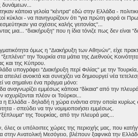
 δυνάμεων...
τηκαν κάποια γελοία "κέντρα" εδώ στην Ελλάδα - πολιτικ
οί κύκλοι - να πανηγυρίζουν ότι "για πρώτη φορά οι Π
εσμεύτηκαν για σχέσεις καλής γειτονίας"...
ας μια... "διακήρυξη" που η ίδια τόνιζε πως δεν είναι "δ
γματικότητα όμως η "Διακήρυξη των Αθηνών", είχε πρακτ
 "ξεπλένει" την Τουρκία στα μάτια της Διεθνούς Κοινότητα
ας και της Κύπρου.
άδα υπογράφει "Διακήρυξη περί Φιλίας" με την Τουρκία,
να απειλεί ανοικτά και συνεχίζει να δημιουργεί νέα τετελ
ί να σημαίνει ένα πράγμα μόνο:
δα αναγνωρίζει εμμέσως κάποια "δίκαια" από την πλευρά
ν ισχυρίζονται πλέον οι Τούρκοι...
α η Ελλάδα - δηλαδή η χώρα ενάντια στην οποία κυρίως 
τητα - σπεύδει να την νομιμοποιήσει εμμέσως.
 "ξέπλυμα" της Τουρκίας, από την πλευρά μας...
ν, όλες οι υπόλοιπες χώρες της περιοχής μας, που κατήγ
α στην Ανατολική Μεσόγειο, βλέπουν ξαφνικά την Ελλάδ