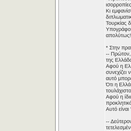
ισορροπίες
Κι εμφανίσ
διπλωματικ
Τουρκίας δ
Υπογράφοντ
απολύτως!
* Στην πρα
-- Πρώτον,
της Ελλάδ
Αφού η Ελλ
συνεχίζει 
αυτό μπορε
Ότι η Ελλά
τουλάχιστο
Αφού η ίδι
προκλητικό
Αυτό είναι
-- Δεύτερο
τετελεσμέν