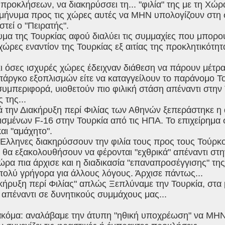
προκλήσεων, να διακηρύσσει τη... "φιλία" της με τη Χώρ
 μήνυμα προς τις χώρες αυτές να ΜΗΝ υπολογίζουν στη 
στεί ο "Πειρατής".
λυμα της Τουρκίας αφού διαλύει τις συμμαχίες που μπο
 χώρες εναντίον της Τουρκίας εξ αιτίας της προκλητικότητ
 κι όσες ισχυρές χώρες έδειχναν διάθεση να πάρουν μέτρα 
πάργκο εξοπλισμών είτε να καταγγείλουν το παράνομο Τ
υμπεριφορά, υιοθετούν πιο φιλική στάση απέναντι στην Τ
 της...
ετά την Διακήρυξη περί Φιλίας των Αθηνών ξεπεράστηκε
ισμένων F-16 στην Τουρκία από τις ΗΠΑ. Το επιχείρημα
αι "αμάχητο".
 Έλληνες διακηρύσσουν την φιλία τους προς τους Τούρκο
 θα εξακολουθήσουν να φέρονται "εχθρικά" απέναντι στη
ώρα πια άρχισε και η διαδικασία "επαναπροσέγγισης" της
ολύ γρήγορα για άλλους λόγους. Άρχισε πάντως...
κήρυξη περί Φιλίας" απλώς Ξεπλύναμε την Τουρκία, στα 
 απέναντι σε δυνητικούς συμμάχους μας...
 ακόμα: αναλάβαμε την άτυπη "ηθική υποχρέωση" να ΜΗΝ