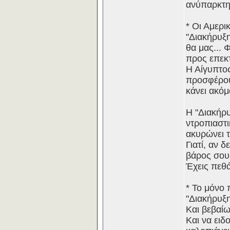
ανύπαρκτη
* Οι Αμερ
"Διακήρυξη
θα μας... 
προς επεκτ
Η Αίγυπτος
προσφέρουμ
κάνει ακόμ
Η "Διακήρ
ντροπιαστι
ακυρώνει τ
Γιατί, αν 
βάρος σου
Έχεις πεθά
* Το μόνο 
"Διακήρυξη
Και βεβαί
Και να ειδ