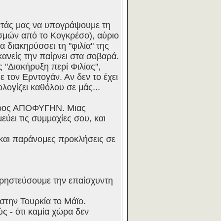
ντάς μας να υπογράψουμε τη
ισμών από το Κογκρέσο), αύριο
 διακηρύσσει τη "φιλία" της
κανείς την παίρνει στα σοβαρά.
 "Διακήρυξη περί Φιλίας",
 τον Ερντογάν. Αν δεν το έχει
ολογίζει καθόλου σε μάς...
α προς ΑΠΟΦΥΓΗΝ. Μιας
ύει τις συμμαχίες σου, και
ς και παράνομες προκλήσεις σε
αχρηστεύσουμε την επαίσχυντη
την Τουρκία το Μάϊο.
ς - ότι καμία χώρα δεν