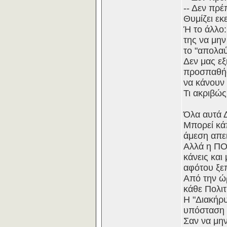
-- Δεν πρέ
Θυμίζει εκ
Ή το άλλο:
της να μην
το "απολαύ
Δεν μας εξ
προσπαθήσο
να κάνουν 
Τι ακριβώς
Όλα αυτά Δ
Μπορεί κάπ
άμεση απε
Αλλά η ΠΟΛ
κάνεις και
αφότου ξε
Από την ώρ
κάθε Πολιτ
Η "Διακήρυ
υπόσταση 
Σαν να μην