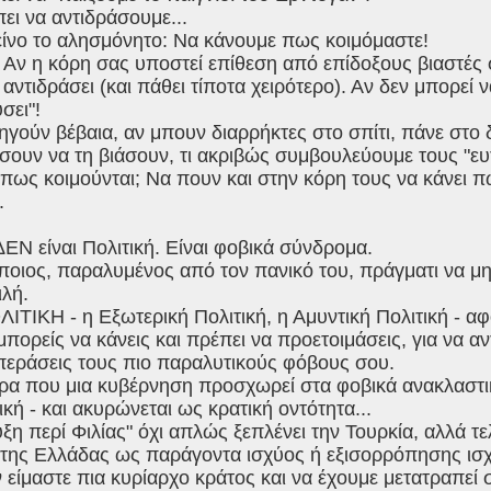
πει να αντιδράσουμε...
είνο το αλησμόνητο: Να κάνουμε πως κοιμόμαστε!
 Αν η κόρη σας υποστεί επίθεση από επίδοξους βιαστές σ
 αντιδράσει (και πάθει τίποτα χειρότερο). Αν δεν μπορεί 
σει"!
ηγούν βέβαια, αν μπουν διαρρήκτες στο σπίτι, πάνε στο 
υν να τη βιάσουν, τι ακριβώς συμβουλεύουμε τους "ευτ
πως κοιμούνται; Να πουν και στην κόρη τους να κάνει π
.
ΕΝ είναι Πολιτική. Είναι φοβικά σύνδρομα.
οιος, παραλυμένος από τον πανικό του, πράγματι να μη
ιλή.
ΙΤΙΚΗ - η Εξωτερική Πολιτική, η Αμυντική Πολιτική - α
 μπορείς να κάνεις και πρέπει να προετοιμάσεις, για να αν
περάσεις τους πιο παραλυτικούς φόβους σου.
α που μια κυβέρνηση προσχωρεί στα φοβικά ανακλαστικά
ική - και ακυρώνεται ως κρατική οντότητα...
ξη περί Φιλίας" όχι απλώς ξεπλένει την Τουρκία, αλλά τε
της Ελλάδας ως παράγοντα ισχύος ή εξισορρόπησης ισχ
 είμαστε πια κυρίαρχο κράτος και να έχουμε μετατραπεί 