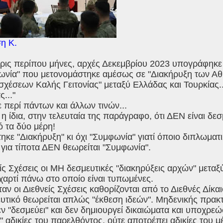
η Κ.
ερις περίπου μήνες, αρχές Δεκεμβρίου 2023 υπογράφηκε
ωνία" που μετονομάστηκε αμέσως σε "Διακήρυξη των Αθ
 σχέσεων Καλής Γειτονίας" μεταξύ Ελλάδας και Τουρκίας..
ς..."
περί πάντων και άλλων τινών...
 η ίδια, στην τελευταία της παράγραφο, ότι ΔΕΝ είναι δεσμ
 τα δύο μέρη!
ηκε "Διακήρυξη" κι όχι "Συμφωνία" γιατί όποιο διπλωματ
 για τίποτα ΔΕΝ θεωρείται "Συμφωνία".
είς Σχέσεις οι ΜΗ δεσμευτικές "διακηρύξεις αρχών" μετα
ο χαρτί πάνω στο οποίο είναι τυπωμένες.
όταν οι Διεθνείς Σχέσεις καθορίζονται από το Διεθνές Δίκ
ευτικό θεωρείται απλώς "έκθεση ιδεών". Μηδενικής πρακτ
 δεν "δεσμεύει" και δεν δημιουργεί δικαιώματα και υποχρε
" αδικίες του παρελθόντος, ούτε αποτρέπει αδικίες του 