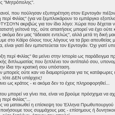
ς "Μητρόπολης".
ικανοί, που πούλησαν εξυπηρέτηση στον Ερντογάν πιέζο
 περί Φιλίας" (για να ξεμπλοκάρουν το εμπάργκο εξοπλ
ΦΤΥΣΟΥΝ ακριβώς για τον ίδιο λόγο: Χώρα που δέχεται να
ατιστή γείτονά της, ούτε απαιτήσεις μπορεί να έχει ούτε 
 ακόμα δεν μας "άδειασε εντελώς", αλλά μετά τη δική μας
ε στο Κάϊρο όλους τους λόγους να τα βρει απευθείας με
α, είναι γιατί δεν εμπιστεύεται τον Ερντογάν. Όχι γιατί υπ
υξη περί Φιλίας" θα μείνει στην Ιστορία ως παράδειγμ
κής διπλωματίας που ξεπλένει τον αντίπαλό σου, υπονομε
ην ίδια την κρατική σου υπόσταση.
δεν μπορείς ούτε καν να διαμαρτύρεσαι για τις κατάφωρε
, τότε ΔΕΝ υπάρχεις!
νει ως κράτος - κι ακόμα δεν το έχεις πληροφορηθεί...
που μπορεί να γίνει πια, είναι να βρούμε πρόσχημα να 
 περί Φιλίας"...
ως να ματαιωθεί η επίσκεψη του Έλληνα Πρωθυπουργού σ
οποιήσουμε τους συμμάχους μας - επίσημους ή δυνητικού