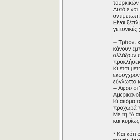
τουρκικών 
Αυτό είναι
αντιμετωπι
Είναι ξέπ
γειτονικές
-- Τρίτον,
κάνουν εμ
αλλάζουν σ
προκλήσεις
Κι έτσι μ
εκσυγχρον
εύγλωττο κ
-- Αφού οι
Αμερικανοί
Κι ακόμα τ
προχωρά π
Με τη "Δια
και κυρίως
* Και κάτι