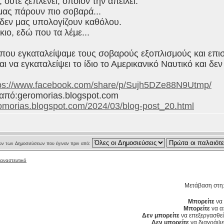
, ούτε ξεπλένει, όποιον την απειλεί.
μας πάρουν πιο σοβαρά...
 δεν μας υπολογίζουν καθόλου.
κιο, εδώ που τα λέμε...
 που εγκαταλείψαμε τους σοβαρούς εξοπλισμούς και επι
ι να εγκαταλείψει το ίδιο το Αμερικανικό Ναυτικό και δεν 
ps://www.facebook.com/share/p/Sujh5DZe88N9Utmp/
από:geromorias.blogspot.com
romorias.blogspot.com/2024/03/blog-post_20.html
ν των Δημοσιεύσεων που έγιναν πριν από:
ταναστευτικό
Μετάβαση στη
Μπορείτε
να 
Μπορείτε
να α
Δεν μπορείτε
να επεξεργασθεί
Δεν μπορείτε
να διαγράψετ