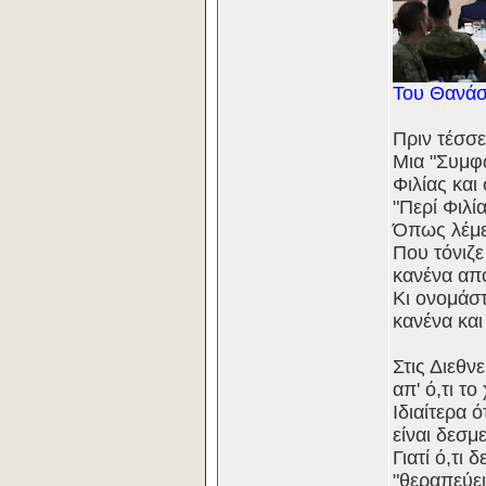
Του Θανάσ
Πριν τέσσ
Μια "Συμφ
Φιλίας και
"Περί Φιλία
Όπως λέμε 
Που τόνιζε
κανένα από
Κι ονομάστ
κανένα και
Στις Διεθν
απ' ό,τι τ
Ιδιαίτερα 
είναι δεσμ
Γιατί ό,τι
"θεραπεύει