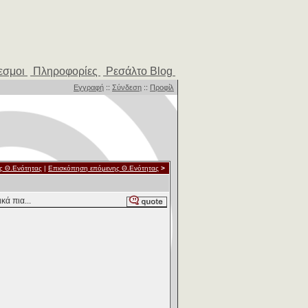
εσμοι
Πληροφορίες
Ρεσάλτο Blog
Εγγραφή
::
Σύνδεση
::
Προφίλ
ς Θ.Ενότητας
|
Επισκόπηση επόμενης Θ.Ενότητας
>
ά πια...