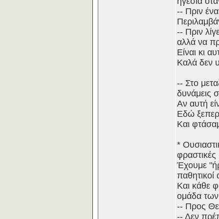
ηγεσία ότα
-- Πριν έν
Περιλαμβάν
-- Πριν λί
αλλά να π
Είναι κι α
Καλά δεν 
-- Στο με
δυνάμεις σ
Αν αυτή εί
Εδώ ξεπερ
Και φτάσαμ
* Ουσιαστι
φραστικές 
Έχουμε "ήρ
παθητικοί
Και κάθε φ
ομάδα των
-- Προς Θε
-- Δεν πρέ