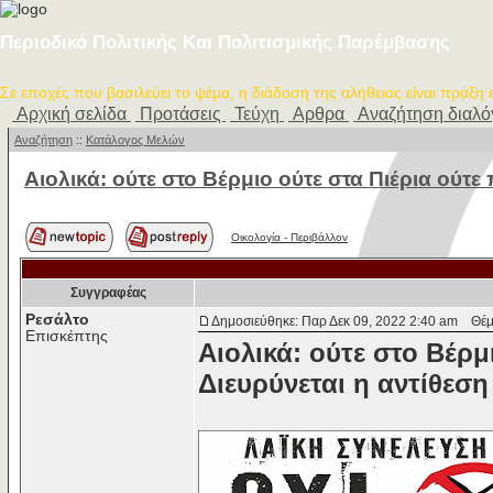
Περιοδικό Πολιτικής Και Πολιτισμικής Παρέμβασης
Σε εποχές που βασιλεύει το ψέμα, η διάδοση της αλήθειας είναι πράξη
Αρχική σελίδα
Προτάσεις
Τεύχη
Αρθρα
Αναζήτηση διαλ
Αναζήτηση
::
Κατάλογος Μελών
Αιολικά: ούτε στο Βέρμιο ούτε στα Πιέρια ούτε
Οικολογία - Περιβάλλον
Συγγραφέας
Ρεσάλτο
Δημοσιεύθηκε: Παρ Δεκ 09, 2022 2:40 am
Θέμα 
Επισκέπτης
Αιολικά: ούτε στο Βέρμ
Διευρύνεται η αντίθεσ