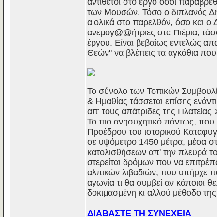
αντίθετοι στο έργο όσοι παραβρέ
των Μουσών. Τόσο ο διπλανός Δή
αιολικά στο παρελθόν, όσο και ο
ανεμογ@@ήτριες στα Πιέρια, τάσσ
έργου. Είναι βεβαίως εντελώς απα
Θεών" να βλέπεις τα αγκάθια που
Το σύνολο των Τοπικών Συμβουλί
& Ημαθίας τάσσεται επίσης ενάντια
απ' τους απάτριδες της Πλατείας 
Το πιο ανησυχητικό πάντως, που 
Προέδρου του ιστορικού Καταφυγί
σε υψόμετρο 1450 μέτρα, μέσα στ
κατολισθήσεων απ' την πλευρά το
στερείται δρόμων που να επιτρέ
αλπικών λιβαδιών, που υπήρχε πα
αγωνία τι θα συμβεί αν κάποιοι 
δοκιμασμένη κι αλλού μέθοδο της
ΔΙΑΒΑΣΤΕ ΤΗ ΣΥΝΕΧΕΙΑ