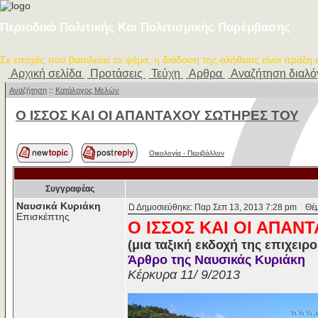
Περιοδικό Πολιτικής Και Πολιτισμικής Παρέμβασης
Σε εποχές που βασιλεύει το ψέμα, η διάδοση της αλήθειας είναι πράξη
Αρχική σελίδα
Προτάσεις
Τεύχη
Αρθρα
Αναζήτηση διαλ
Αναζήτηση
::
Κατάλογος Μελών
Ο ΙΣΣΟΣ ΚΑΙ ΟΙ ΑΠΑΝΤΑΧΟΥ ΣΩΤΗΡΕΣ ΤΟΥ
Οικολογία - Περιβάλλον
Συγγραφέας
Ναυσικά Κυριάκη
Δημοσιεύθηκε: Παρ Σεπ 13, 2013 7:28 pm
Θέμα
Επισκέπτης
Ο ΙΣΣΟΣ ΚΑΙ ΟΙ ΑΠΑΝ
(μια ταξική εκδοχή της επιχειρ
Άρθρο της Ναυσικάς Κυριάκη
Κέρκυρα 11/ 9/2013