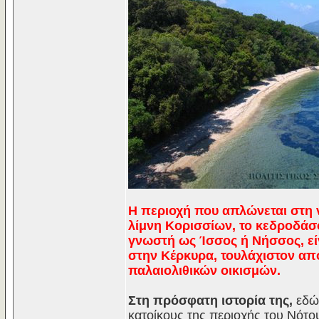
Η περιοχή που απλώνεται στη ν
λίμνη Κορισσίων, το κεδροδάσο
γνωστή ως Ίσσος ή Νήσσος, είν
στην Κέρκυρα, τουλάχιστον απ
παλαιολιθικών οικισμών.
Στη πρόσφατη ιστορία της,
εδώ 
κατοίκους της περιοχής του Νότο