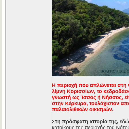
Η περιοχή που απλώνεται στη ν
λίμνη Κορισσίων, το κεδροδάσο
γνωστή ως Ίσσος ή Νήσσος, είν
στην Κέρκυρα, τουλάχιστον απ
παλαιολιθικών οικισμών.
Στη πρόσφατη ιστορία της,
εδώ 
κατοίκους της περιοχής του Νότο