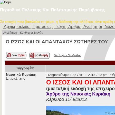
Περιοδικό Πολιτικής Και Πολιτισμικής Παρέμβασης
Σε εποχές που βασιλεύει το ψέμα, η διάδοση της αλήθειας είναι πράξη
Αρχική σελίδα
Προτάσεις
Τεύχη
Αρθρα
Αναζήτηση διαλ
Αναζήτηση
::
Κατάλογος Μελών
Ο ΙΣΣΟΣ ΚΑΙ ΟΙ ΑΠΑΝΤΑΧΟΥ ΣΩΤΗΡΕΣ ΤΟΥ
Οικολογία - Περιβάλλον
Συγγραφέας
Ναυσικά Κυριάκη
Δημοσιεύθηκε: Παρ Σεπ 13, 2013 7:28 pm
Θέμα
Επισκέπτης
Ο ΙΣΣΟΣ ΚΑΙ ΟΙ ΑΠΑΝ
(μια ταξική εκδοχή της επιχειρ
Άρθρο της Ναυσικάς Κυριάκη
Κέρκυρα 11/ 9/2013