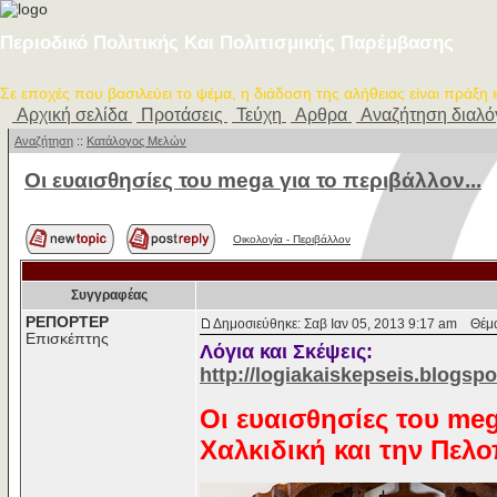
Περιοδικό Πολιτικής Και Πολιτισμικής Παρέμβασης
Σε εποχές που βασιλεύει το ψέμα, η διάδοση της αλήθειας είναι πράξη
Αρχική σελίδα
Προτάσεις
Τεύχη
Αρθρα
Αναζήτηση διαλ
Αναζήτηση
::
Κατάλογος Μελών
Οι ευαισθησίες του mega για το περιβάλλον...
Οικολογία - Περιβάλλον
Συγγραφέας
ΡΕΠΟΡΤΕΡ
Δημοσιεύθηκε: Σαβ Ιαν 05, 2013 9:17 am
Θέμα 
Επισκέπτης
Λόγια και Σκέψεις:
http://logiakaiskepseis.blogsp
Οι ευαισθησίες του me
Χαλκιδική και την Πελ