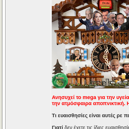
Ανησυχεί το mega για την υγεία
την ατμόσφαιρα αποπνικτική. Η
Τι ευαισθησίες είναι αυτές ρε π
Γιατί
δεν έχετε τις ίδιες ευαισθησί