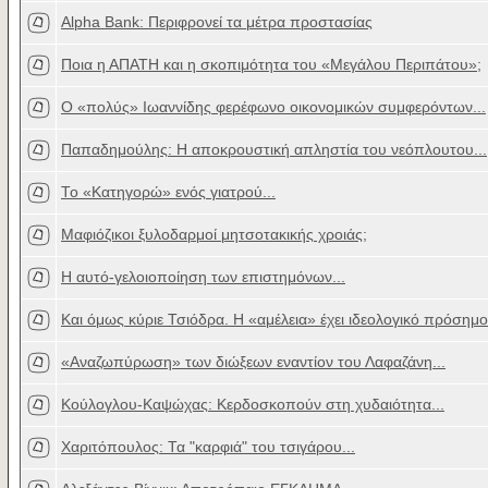
Alpha Bank: Περιφρονεί τα μέτρα προστασίας
Ποια η ΑΠΑΤΗ και η σκοπιμότητα του «Μεγάλου Περιπάτου»;
Ο «πολύς» Ιωαννίδης φερέφωνο οικονομικών συμφερόντων...
Παπαδημούλης: Η αποκρουστική απληστία του νεόπλουτου...
Το «Κατηγορώ» ενός γιατρού...
Μαφιόζικοι ξυλοδαρμοί μητσοτακικής χροιάς;
Η αυτό-γελοιοποίηση των επιστημόνων...
Και όμως κύριε Τσιόδρα. Η «αμέλεια» έχει ιδεολογικό πρόσημο
«Αναζωπύρωση» των διώξεων εναντίον του Λαφαζάνη...
Κούλογλου-Καψώχας: Κερδοσκοπούν στη χυδαιότητα...
Χαριτόπουλος: Τα "καρφιά" του τσιγάρου...