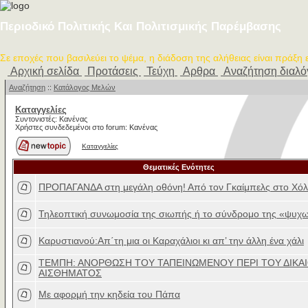
Περιοδικό Πολιτικής Και Πολιτισμικής Παρέμβασης
Σε εποχές που βασιλεύει το ψέμα, η διάδοση της αλήθειας είναι πράξη
Αρχική σελίδα
Προτάσεις
Τεύχη
Αρθρα
Αναζήτηση διαλ
Αναζήτηση
::
Κατάλογος Μελών
Καταγγελίες
Συντονιστές: Κανένας
Χρήστες συνδεδεμένοι στο forum: Κανένας
Καταγγελίες
Θεματικές Ενότητες
ΠΡΟΠΑΓΑΝΔΑ στη μεγάλη οθόνη! Από τον Γκαίμπελς στο Χόλ
Τηλεοπτική συνωμοσία της σιωπής ή το σύνδρομο της «ψυχω
Καρυστιανού:Απ΄τη μια οι Καραχάλιοι κι απ’ την άλλη ένα χάλι
ΤΕΜΠΗ: ΑΝΟΡΘΩΣΗ ΤΟΥ ΤΑΠΕΙΝΩΜΕΝΟΥ ΠΕΡΙ ΤΟΥ ΔΙΚΑ
ΑΙΣΘΗΜΑΤΟΣ
Με αφορμή την κηδεία του Πάπα