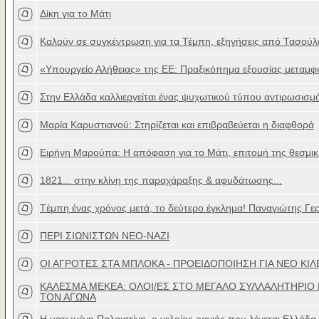
Δίκη για το Μάτι
Καλούν σε συγκέντρωση για τα Τέμπη, εξηγήσεις από Τασούλ
«Υπουργείο Αλήθειας» της ΕΕ: Πραξικόπημα εξουσίας μεταμφ
Στην Ελλάδα καλλιεργείται ένας ψυχωτικού τύπου αντιρωσισμ
Μαρία Καρυστιανού: Στηρίζεται και επιβραβεύεται η διαφθορά
Ειρήνη Μαρούπα: Η απόφαση για το Μάτι, επιτομή της θεσμι
1821... στην κλίνη της παραχάραξης & αφυδάτωσης...
Tέμπη ένας χρόνος μετά, το δεύτερο έγκλημα! Παναγιώτης Γε
ΠΕΡΙ ΣΙΩΝΙΣΤΩΝ ΝΕΟ-ΝΑΖΙ
ΟΙ ΑΓΡΟΤΕΣ ΣΤΑ ΜΠΛΟΚΑ - ΠΡΟΕΙΔΟΠΟΙΗΣΗ ΓΙΑ ΝΕΟ ΚΙΛ
ΚΑΛΕΣΜΑ ΜΕΚΕΑ: ΟΛΟΙ/ΕΣ ΣΤΟ ΜΕΓΑΛΟ ΣΥΛΛΑΛΗΤΗΡΙΟ 
ΤΟΝ ΑΓΩΝΑ