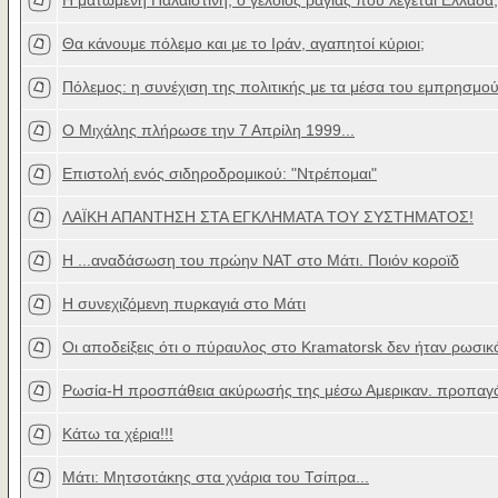
H ματωμένη Παλαιστίνη, ο γελοίος ραγιάς που λέγεται Ελλάδα,
Θα κάνουμε πόλεμο και με το Ιράν, αγαπητοί κύριοι;
Πόλεμος: η συνέχιση της πολιτικής με τα μέσα του εμπρησμο
Ο Μιχάλης πλήρωσε την 7 Απρίλη 1999...
Επιστολή ενός σιδηροδρομικού: "Ντρέπομαι"
ΛΑΪΚΗ ΑΠΑΝΤΗΣΗ ΣΤΑ ΕΓΚΛΗΜΑΤΑ ΤΟΥ ΣΥΣΤΗΜΑΤΟΣ!
Η ...αναδάσωση του πρώην ΝΑΤ στο Μάτι. Ποιόν κοροϊδ
Η συνεχιζόμενη πυρκαγιά στο Μάτι
Οι αποδείξεις ότι ο πύραυλος στο Kramatorsk δεν ήταν ρωσικ
Ρωσία-Η προσπάθεια ακύρωσής της μέσω Αμερικαν. προπαγ
Κάτω τα χέρια!!!
Μάτι: Μητσοτάκης στα χνάρια του Τσίπρα...