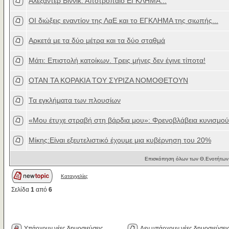
Αλεξάντερ Βίννικ: Αποτρόπαιο ΕΓΚΛΗΜΑ...
ΟΙ διώξεις εναντίον της ΛαΕ και το ΕΓΚΛΗΜΑ της σιωπής...
Αρκετά με τα δύο μέτρα και τα δύο σταθμά
Μάτι: Επιστολή κατοίκων. Τρεις μήνες δεν έγινε τίποτα!
ΟΤΑΝ ΤΑ ΚΟΡΑΚΙΑ ΤΟΥ ΣΥΡΙΖΑ ΝΟΜΟΘΕΤΟΥΝ
Τα εγκλήματα των πλουσίων
«Μου έτυχε στραβή στη βάρδια μου»: Φρενοβλάβεια κυνισμού.
Μίκης:Είναι εξευτελιστικό έχουμε μια κυβέρνηση του 20%
Επισκόπηση όλων των Θ.Ενοτήτων 
Καταγγελίες
Σελίδα
1
από
6
Υπάρχουν νέες δημοσιεύσεις
Δεν υπάρχουν νέες δημοσιεύσει