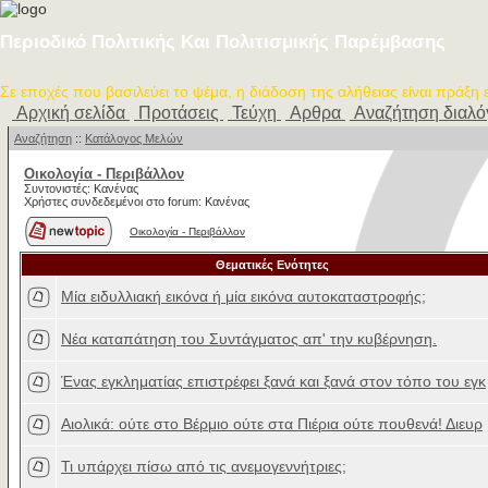
Περιοδικό Πολιτικής Και Πολιτισμικής Παρέμβασης
Σε εποχές που βασιλεύει το ψέμα, η διάδοση της αλήθειας είναι πράξη
Αρχική σελίδα
Προτάσεις
Τεύχη
Αρθρα
Αναζήτηση διαλ
Αναζήτηση
::
Κατάλογος Μελών
Οικολογία - Περιβάλλον
Συντονιστές: Κανένας
Χρήστες συνδεδεμένοι στο forum: Κανένας
Οικολογία - Περιβάλλον
Θεματικές Ενότητες
Μία ειδυλλιακή εικόνα ή μία εικόνα αυτοκαταστροφής;
Νέα καταπάτηση του Συντάγματος απ' την κυβέρνηση.
Ένας εγκληματίας επιστρέφει ξανά και ξανά στον τόπο του εγκ
Αιολικά: ούτε στο Βέρμιο ούτε στα Πιέρια ούτε πουθενά! Διευρ
Τι υπάρχει πίσω από τις ανεμογεννήτριες;