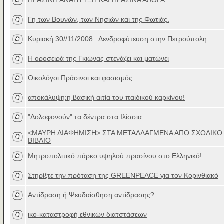
ΠΡΑΣΙΝΗ ΑΝΑΠΤΥΞΗ ΚΑΙ ΠΡΑΣΙΝΑ ΑΛΟΓΑ
Γη των Βουνών, των Νησιών και της Φωτιάς.
Κυριακή 30//11/2008 : Δενδροφύτευση στην Πετρούπολη.
Η οροσειρά της Γκιώνας στενάζει και ματώνει
Οικολόγοι Πράσινοι και φασισμός
αποκάλυψη:η βασική αιτία του παιδικού καρκίνου!
"Δολοφονούν" τα δέντρα στα Ιλίσσια
<ΜΑΥΡΗ ΔΙΑΦΗΜΙΣΗ> ΣΤΑ ΜΕΤΑΛΛΑΓΜΕΝΑ ΑΠΟ ΣΧΟΛΙΚΟ
ΒΙΒΛΙΟ
Μητροπολιτικό πάρκο υψηλού πρασίνου στο Ελληνικό!
Στηρίξτε την πρόταση της GREENPEACE για τον Κορινθιακό
Αντίδραση ή Ψευδαίσθηση αντίδρασης?
ικο-καταστροφή εθνικών διατστάσεων