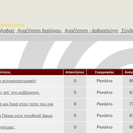
 επαναστατική
Αρθρα
Αναζήτηση διαλόγου
Αναζήτηση - άρθρα/τεύχη
Σύνδ
νότητες
Απαντήσεις
Συγγραφέας
Αναγ
όνα αυτοκαταστροφής;
0
Ρεσάλτο
8
ς απ' την κυβέρνηση.
0
Ρεσάλτο
6
ά και ξανά στον τόπο του εγκ
0
Ρεσάλτο
7
α Πιέρια ούτε πουθενά! Διευρ
0
Ρεσάλτο
6
νήτριες;
0
Ρεσάλτο
6