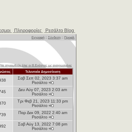
εσμοι
Πληροφορίες
Ρεσάλτο Blog
Εγγραφή
::
Σύνδεση
::
Προφίλ
Να σημειωθούν όλες οι Θ.Ενότητες ως αναγνωσμένες
νώσεις
Τελευταία Δημοσίευση
Σαβ Σεπ 02, 2023 3:37 am
938
Ρεσάλτο
Δευ Αύγ 07, 2023 2:03 am
745
Ρεσάλτο
Τρι Φεβ 21, 2023 11:33 pm
370
Ρεσάλτο
Παρ Δεκ 09, 2022 2:40 am
739
Ρεσάλτο
Σαβ Αύγ 13, 2022 7:08 pm
992
Ρεσάλτο