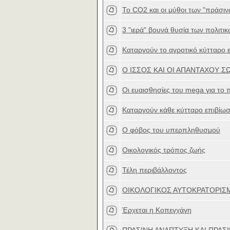
Το CO2 και οι μύθοι των "πράσιν
3 "ιερά" βουνά θυσία των πολιτι
Καταργούν το αγροτικό κύτταρο ε
Ο ΙΣΣΟΣ ΚΑΙ ΟΙ ΑΠΑΝΤΑΧΟΥ 
Οι ευαισθησίες του mega για το π
Καταργούν κάθε κύτταρο επιβίω
Ο φόβος του υπερπληθυσμού
Οικολογικός τρόπος ζωής
Τέλη περιβάλλοντος
ΟΙΚΟΛΟΓΙΚΟΣ ΑΥΤΟΚΡΑΤΟΡΙΣ
Έρχεται η Κοπεγχάγη