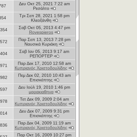
Δευ Οκτ 25, 2021 7:22 am
787
Ρεσάλτο
Τρι Σεπ 28, 2021 1:58 pm
354
Κλεοξάνθη
Σαβ Οκτ 05, 2013 4:47 pm
354
Rovespieros
Παρ Σεπ 13, 2013 7:28 pm
572
Ναυσικά Κυριάκη
Σαβ Ιαν 05, 2013 9:17 am
404
ΡΕΠΟΡΤΕΡ
Παρ Δεκ 17, 2010 12:58 am
971
Κυπριανός Χριστοδουλίδης
Πεμ Δεκ 02, 2010 10:43 am
982
Επισκέπτης
Δευ Ιούλ 19, 2010 1:46 pm
597
μαρακιαθηνα
Τετ Δεκ 09, 2009 2:04 am
978
Κυπριανός Χριστοδουλίδης
Δευ Δεκ 07, 2009 9:31 pm
014
Επισκέπτης
Παρ Δεκ 04, 2009 11:19 am
836
Κυπριανός Χριστοδουλίδης
Παρ Οκτ 16, 2009 10:27 pm