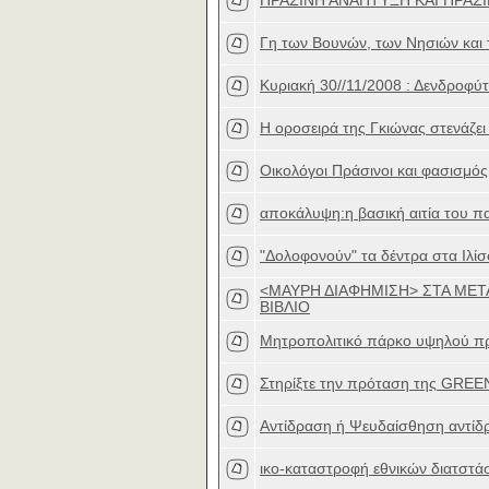
ΠΡΑΣΙΝΗ ΑΝΑΠΤΥΞΗ ΚΑΙ ΠΡΑΣΙ
Γη των Βουνών, των Νησιών και 
Κυριακή 30//11/2008 : Δενδροφύ
Η οροσειρά της Γκιώνας στενάζει 
Οικολόγοι Πράσινοι και φασισμός
αποκάλυψη:η βασική αιτία του πα
"Δολοφονούν" τα δέντρα στα Ιλίσ
<ΜΑΥΡΗ ΔΙΑΦΗΜΙΣΗ> ΣΤΑ ΜΕ
ΒΙΒΛΙΟ
Μητροπολιτικό πάρκο υψηλού πρ
Στηρίξτε την πρόταση της GREE
Αντίδραση ή Ψευδαίσθηση αντίδ
ικο-καταστροφή εθνικών διατστά