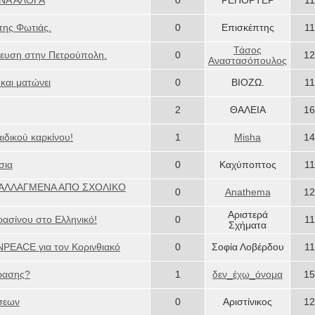
ΝΑ ΑΛΟΓΑ
0
ΡΕΠΟΡΤΕΡ
1
της Φωτιάς.
0
Επισκέπτης
1
Τάσος
τευση στην Πετρούπολη.
0
12
Αναστασόπουλος
και ματώνει
0
ΒΙΟΖΩ.
1
2
ΘΑΛΕΙΑ
16
ιδικού καρκίνου!
1
Misha
14
σια
0
Καχύποπτος
1
ΤΑΛΛΑΓΜΕΝΑ ΑΠΟ ΣΧΟΛΙΚΟ
0
Anathema
12
Αριστερά
ασίνου στο Ελληνικό!
0
1
Σχήματα
NPEACE για τον Κορινθιακό
0
Σοφία Λοβέρδου
1
ρασης?
1
δεν_έχω_όνομα
15
σεων
0
Αριστίνικος
12