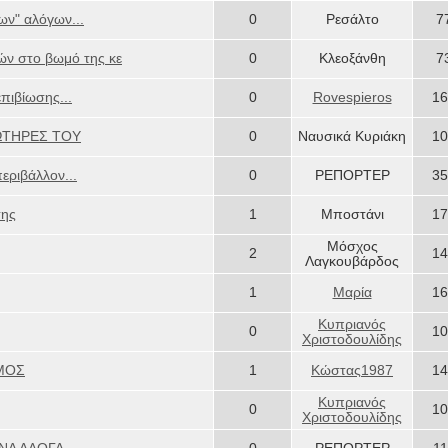
ων" αλόγων...
0
Ρεσάλτο
7
κών στο βωμό της κε
0
Κλεοξάνθη
7
πιβίωσης...
0
Rovespieros
16
ΣΩΤΗΡΕΣ ΤΟΥ
0
Ναυσικά Κυριάκη
10
εριβάλλον...
0
ΡΕΠΟΡΤΕΡ
35
σης
1
Μποστάνι
17
Μόσχος
2
14
Λαγκουβάρδος
1
Μαρία
16
Κυπριανός
0
10
Χριστοδουλίδης
ΜΟΣ
1
Κώστας1987
14
Κυπριανός
0
10
Χριστοδουλίδης