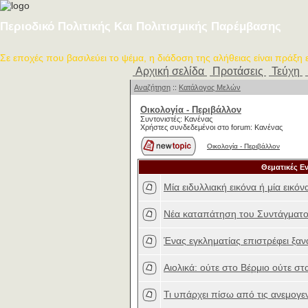
Περιοδικό Πολιτικής Και Πολιτισμικής Παρέμβασης
Σε εποχές που βασιλεύει το ψέμα, η διάδοση της αλήθειας είναι πράξη
Αρχική σελίδα
Προτάσεις
Τεύχη
Αναζήτηση
::
Κατάλογος Μελών
Οικολογία - Περιβάλλον
Συντονιστές: Κανένας
Χρήστες συνδεδεμένοι στο forum: Κανένας
Οικολογία - Περιβάλλον
Θεματικές Ε
Μία ειδυλλιακή εικόνα ή μία εικ
Νέα καταπάτηση του Συντάγματο
Ένας εγκληματίας επιστρέφει ξαν
Αιολικά: ούτε στο Βέρμιο ούτε στ
Τι υπάρχει πίσω από τις ανεμογεν