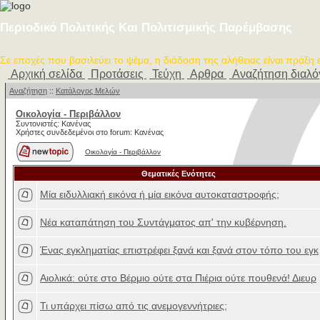
Περιοδικό Πολιτικής Και Πολιτισμικής Παρέμβασης
Σε εποχές που βασιλεύει το ψέμα, η διάδοση της αλήθειας είναι πράξη
Αρχική σελίδα
Προτάσεις
Τεύχη
Αρθρα
Αναζήτηση διαλ
Αναζήτηση
::
Κατάλογος Μελών
Οικολογία - Περιβάλλον
Συντονιστές: Κανένας
Χρήστες συνδεδεμένοι στο forum: Κανένας
Οικολογία - Περιβάλλον
Θεματικές Ενότητες
Μία ειδυλλιακή εικόνα ή μία εικόνα αυτοκαταστροφής;
Νέα καταπάτηση του Συντάγματος απ' την κυβέρνηση.
Ένας εγκληματίας επιστρέφει ξανά και ξανά στον τόπο του εγκ
Αιολικά: ούτε στο Βέρμιο ούτε στα Πιέρια ούτε πουθενά! Διευρ
Τι υπάρχει πίσω από τις ανεμογεννήτριες;