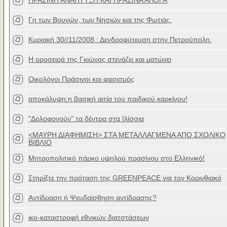
ΠΡΑΣΙΝΗ ΑΝΑΠΤΥΞΗ ΚΑΙ ΠΡΑΣΙΝΑ ΑΛΟΓΑ
Γη των Βουνών, των Νησιών και της Φωτιάς.
Κυριακή 30//11/2008 : Δενδροφύτευση στην Πετρούπολη.
Η οροσειρά της Γκιώνας στενάζει και ματώνει
Οικολόγοι Πράσινοι και φασισμός
αποκάλυψη:η βασική αιτία του παιδικού καρκίνου!
"Δολοφονούν" τα δέντρα στα Ιλίσσια
<ΜΑΥΡΗ ΔΙΑΦΗΜΙΣΗ> ΣΤΑ ΜΕΤΑΛΛΑΓΜΕΝΑ ΑΠΟ ΣΧΟΛΙΚΟ
ΒΙΒΛΙΟ
Μητροπολιτικό πάρκο υψηλού πρασίνου στο Ελληνικό!
Στηρίξτε την πρόταση της GREENPEACE για τον Κορινθιακό
Αντίδραση ή Ψευδαίσθηση αντίδρασης?
ικο-καταστροφή εθνικών διατστάσεων