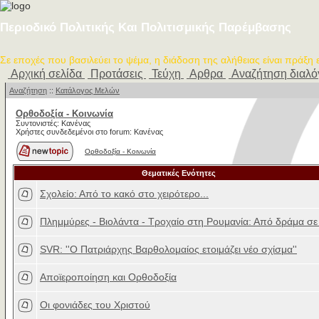
Περιοδικό Πολιτικής Και Πολιτισμικής Παρέμβασης
Σε εποχές που βασιλεύει το ψέμα, η διάδοση της αλήθειας είναι πράξη
Αρχική σελίδα
Προτάσεις
Τεύχη
Αρθρα
Αναζήτηση διαλ
Αναζήτηση
::
Κατάλογος Μελών
Ορθοδοξία - Κοινωνία
Συντονιστές: Κανένας
Χρήστες συνδεδεμένοι στο forum: Κανένας
Ορθοδοξία - Κοινωνία
Θεματικές Ενότητες
Σχολείο: Από το κακό στο χειρότερο...
Πλημμύρες - Βιολάντα - Τροχαίο στη Ρουμανία: Από δράμα σε
SVR: ''Ο Πατριάρχης Βαρθολομαίος ετοιμάζει νέο σχίσμα''
Αποϊεροποίηση και Ορθοδοξία
Οι φονιάδες του Χριστού