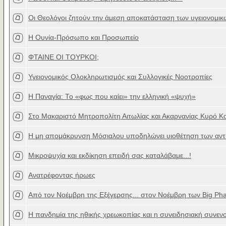
Οι Θεολόγοι ζητούν την άμεση αποκατάσταση των υγειονομικ
Η Ουνία-Πρόσωπο και Προσωπείο
ΦΤΑΙΝΕ ΟΙ ΤΟΥΡΚΟΙ;
Υγειονομικός Ολοκληρωτισμός και Συλλογικές Νοοτροπίες
Η Παναγία: Το «φως που καίει» την ελληνική «ψυχή»
Στο Μακαριστό Μητροπολίτη Αιτωλίας και Ακαρνανίας Κυρό Κ
Η μη απομάκρυνση Μόσιαλου υποδηλώνει υιοθέτηση των αντ
Μικροψυχία και εκδίκηση επειδή σας καταλάβαμε...!
Ανατρέφοντας ήρωες
Από τον Νοέμβρη της Εξέγερσης... στον Νοέμβρη των Big Ph
Η πανδημία της ηθικής χρεωκοπίας και η συνειδησιακή συνεν