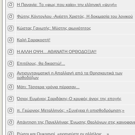
Η Παναγία: Το «φως που καίει» την ελληνική «ψυχή»
Φώτης Κόντογλου -Ανέστη Χριστός, Η δοκιμασία του λογικού
Κώστας Γανωτής: Μύστης αιωνιότητος
Καλή Σαρακοστή!
Η ΑΛΛΗ ΟΨΗ... ΑΘΑΝΑΤΗ ΟΡΘΟΔΟΞΙΑ!!
Επιτέλους, θα δικαστώ!...
Αντισυνταγματική η Απαλλαγή από τα Θρησκευτικά των
ορθοδόξων
Μάτι: Τέσσερα χρόνια πέρασαν...
Όσιος Ευμένιος Σαριδάκης-Ο κρυφός άγιος της εποχής
π. Γεώργιος Μεταλληνός: «Συνέχεια ή οπισθοδρόμηση;»
Απάντηση της Πανελλήνιας Ένωσης Θεολόγων στις καινοφανε
Ρώσοι και Ουκρανοί, «ειρηνεύετε εν αλλήλοις... »