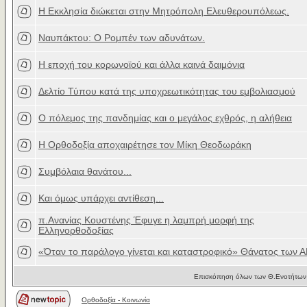
Η Εκκλησία διώκεται στην Μητρόπολη Ελευθερουπόλεως.
Ναυπάκτου: Ο Ρομπέν των αδυνάτων.
Η εποχή του κορωνοϊού και άλλα καινά δαιμόνια
Δελτίο Τύπου κατά της υποχρεωτικότητας του εμβολιασμού
Ο πόλεμος της πανδημίας και ο μεγάλος εχθρός, η αλήθεια
Η Ορθοδοξία αποχαιρέτησε τον Μίκη Θεοδωράκη
Συμβόλαια θανάτου...
Και όμως υπάρχει αντίθεση...
π.Ανανίας Κουστένης Έφυγε η λαμπρή μορφή της
Ελληνορθοδοξίας
«Όταν το παράλογο γίνεται και καταστροφικό» Θάνατος των 
Επισκόπηση όλων των Θ.Ενοτήτων 
Ορθοδοξία - Κοινωνία