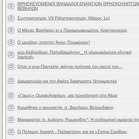
ΘΡΗΣΚΕΥΟΜΕΝΟΙ ΒΑΝΔΑΛΟΙ ΕΝΑΝΤΙΟΝ ΘΡΗΣΚΟΛΗΠΤΩ
ΒΕΒΗΛΩΝ
Συντηρητισμός VS Ριζοσπαστισμός (Μέρος 1ο)
Ο Mέγας Bασίλειος κι ο Παραμορφωμένος Xριστιανισμός
Ο μεγάλος ποιητής Άγιος Πορφύριος!
κύρ Αλέξανδρος Παπαδιαμάντης_ Η γλυκοφιλούσα-εξοχική
λαμπρή-
Όταν ο κυρ-Παντελής ψάχνει πολιτικά τον εαυτό του...
Διαμαρτυρία για την Αφίσα διαφήμισης Ντοκιμαντέρ
«Γάμος» Ομοφυλόφιλων, μία προσέγγιση στο θέμα
Κοιμήθηκε ο αγωνιστής π. Βασίλειος Βολουδάκης
Μακαριστός π. Ιωάννης Ρωμανίδης*: Η σοδομιτική αμαρτία ήτ
Ο Πόλεμος Ισραήλ - Παλαιστίνης και τα «Σάπια Σανίδια»