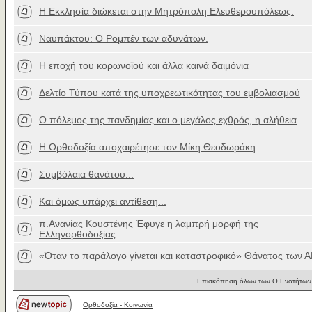
Η Εκκλησία διώκεται στην Μητρόπολη Ελευθερουπόλεως.
Ναυπάκτου: Ο Ρομπέν των αδυνάτων.
Η εποχή του κορωνοϊού και άλλα καινά δαιμόνια
Δελτίο Τύπου κατά της υποχρεωτικότητας του εμβολιασμού
Ο πόλεμος της πανδημίας και ο μεγάλος εχθρός, η αλήθεια
Η Ορθοδοξία αποχαιρέτησε τον Μίκη Θεοδωράκη
Συμβόλαια θανάτου...
Και όμως υπάρχει αντίθεση...
π.Ανανίας Κουστένης Έφυγε η λαμπρή μορφή της
Ελληνορθοδοξίας
«Όταν το παράλογο γίνεται και καταστροφικό» Θάνατος των 
Επισκόπηση όλων των Θ.Ενοτήτων 
Ορθοδοξία - Κοινωνία