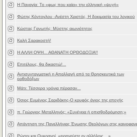
Η Παναγία: Το «φως που καίει» την ελληνική «ψυχή»
Φώτης Κόντογλου -Ανέστη Χριστός, Η δοκιμασία του λογικού
Κώστας Γανωτής: Μύστης αιωνιότητος
Καλή Σαρακοστή!
Η ΑΛΛΗ ΟΨΗ... ΑΘΑΝΑΤΗ ΟΡΘΟΔΟΞΙΑ!!
Επιτέλους, θα δικαστώ!...
Αντισυνταγματική η Απαλλαγή από τα Θρησκευτικά των
ορθοδόξων
Μάτι: Τέσσερα χρόνια πέρασαν...
Όσιος Ευμένιος Σαριδάκης-Ο κρυφός άγιος της εποχής
π. Γεώργιος Μεταλληνός: «Συνέχεια ή οπισθοδρόμηση;»
Απάντηση της Πανελλήνιας Ένωσης Θεολόγων στις καινοφανε
Ρώσοι και Ουκρανοί, «ειρηνεύετε εν αλλήλοις... »