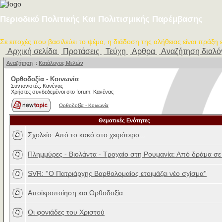
Περιοδικό Πολιτικής Και Πολιτισμικής Παρέμβασης
Σε εποχές που βασιλεύει το ψέμα, η διάδοση της αλήθειας είναι πράξη
Αρχική σελίδα
Προτάσεις
Τεύχη
Αρθρα
Αναζήτηση διαλ
Αναζήτηση
::
Κατάλογος Μελών
Ορθοδοξία - Κοινωνία
Συντονιστές: Κανένας
Χρήστες συνδεδεμένοι στο forum: Κανένας
Ορθοδοξία - Κοινωνία
Θεματικές Ενότητες
Σχολείο: Από το κακό στο χειρότερο...
Πλημμύρες - Βιολάντα - Τροχαίο στη Ρουμανία: Από δράμα σε
SVR: ''Ο Πατριάρχης Βαρθολομαίος ετοιμάζει νέο σχίσμα''
Αποϊεροποίηση και Ορθοδοξία
Οι φονιάδες του Χριστού