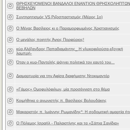
ΘΡΗΣΚΕΥΟΜΕΝΟΙ ΒΑΝΔΑΛΟΙ ΕΝΑΝΤΙΟΝ ΘΡΗΣΚΟΛΗΠΤΩ
ΒΕΒΗΛΩΝ
Συντηρητισμός VS Ριζοσπαστισμός (Μέρος 1ο)
Ο Mέγας Bασίλειος κι ο Παραμορφωμένος Xριστιανισμός
Ο μεγάλος ποιητής Άγιος Πορφύριος!
κύρ Αλέξανδρος Παπαδιαμάντης_ Η γλυκοφιλούσα-εξοχική
λαμπρή-
Όταν ο κυρ-Παντελής ψάχνει πολιτικά τον εαυτό του...
Διαμαρτυρία για την Αφίσα διαφήμισης Ντοκιμαντέρ
«Γάμος» Ομοφυλόφιλων, μία προσέγγιση στο θέμα
Κοιμήθηκε ο αγωνιστής π. Βασίλειος Βολουδάκης
Μακαριστός π. Ιωάννης Ρωμανίδης*: Η σοδομιτική αμαρτία ήτ
Ο Πόλεμος Ισραήλ - Παλαιστίνης και τα «Σάπια Σανίδια»