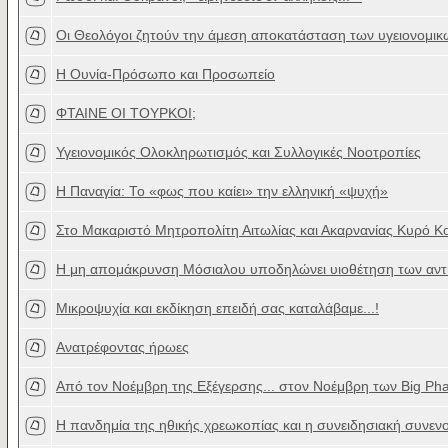
Οι Θεολόγοι ζητούν την άμεση αποκατάσταση των υγειονομικ
Η Ουνία-Πρόσωπο και Προσωπείο
ΦΤΑΙΝΕ ΟΙ ΤΟΥΡΚΟΙ;
Υγειονομικός Ολοκληρωτισμός και Συλλογικές Νοοτροπίες
Η Παναγία: Το «φως που καίει» την ελληνική «ψυχή»
Στο Μακαριστό Μητροπολίτη Αιτωλίας και Ακαρνανίας Κυρό Κ
Η μη απομάκρυνση Μόσιαλου υποδηλώνει υιοθέτηση των αντ
Μικροψυχία και εκδίκηση επειδή σας καταλάβαμε...!
Ανατρέφοντας ήρωες
Από τον Νοέμβρη της Εξέγερσης... στον Νοέμβρη των Big Ph
Η πανδημία της ηθικής χρεωκοπίας και η συνειδησιακή συνεν