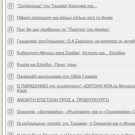
"Ξεπλένουμε" την Τουρκία! Κανονικά πια...
Πιθανή απόσυρση και άλλων όπλων από το Αιγαίο
Πως θα μας σερβίρουν τις "Πρέσπες του Αιγαίου"
Γερμανικές αποζημιώσεις: Ο Α.Σκέρτσος να κρατήσει τις αντεθ
Κυβέρνηση Αθηνών κατά Σερβίας, Κύπρου και... Ελλάδας
Ρωσία και Ελλάδα - Ποιος χάνει;
Πανάκριβη φωτογραφία στο Οβάλ Γραφείο
Ο ΠΑΡΑΣΚΗΝΙΟ της συνάντησης! «ΕΝΤΟΛΗ ΗΠΑ σε Μητσοτά
Κλείσ
ΑΝΟΙΚΤΗ ΕΠΙΣΤΟΛΗ ΠΡΟΣ κ. ΠΡΩΘΥΠΟΥΡΓΟ
Ουκρανία, «Δυτικόφιλοι», «Ρωσόφιλοι» και οι «Τουρκόφιλοι» (
Οι αυξανόμενες απειλές της Τουρκίας, η Ουκρανία και ο εθνομ