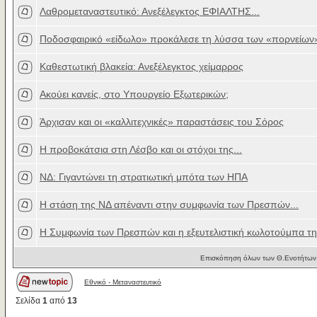
Λαθρομεταναστευτικό: Ανεξέλεγκτος ΕΦΙΑΛΤΗΣ...
Ποδοσφαιρικό «είδωλο» προκάλεσε τη λύσσα των «πορνείων»
Καθεστωτική βλακεία: Ανεξέλεγκτος χείμαρρος
Ακούει κανείς, στο Υπουργείο Εξωτερικών;
Άρχισαν και οι «καλλιτεχνικές» παραστάσεις του Σόρος
Η προβοκάτσια στη Λέσβο και οι στόχοι της...
ΝΔ: Γιγαντώνει τη στρατιωτική μπότα των ΗΠΑ
Η στάση της ΝΔ απέναντι στην συμφωνία των Πρεσπών...
Η Συμφωνία των Πρεσπών και η εξευτελιστική κωλοτούμπα τ
Επισκόπηση όλων των Θ.Ενοτήτων 
Εθνικό - Μεταναστευτικό
Σελίδα
1
από
13