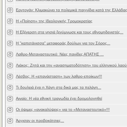
Ερντογάν: Κλιμακώνει τα πολεμικά παιχνίδια κατά της Ελλάδα
Η «Ποίηση» της Ιδεολογικής Τρομοκρατίας
Η Εξέγερση στα νησιά ξεγύμνωσε και τους εθνομηδενιστές...
Η "καπετάνισσα" μεταφοράς δούλων για τον Σόρος...
Λαθρο-Μεταναστευτικό: Νέες παγίδες ΑΠΑΤΗΣ ...
Λιάκος: Ζητά και την «ανασηματοδότηση» του ελληνικού λαού.
Λέσβος: Η «επανάσταση» των λαθρο-εποίκων!!!
Τι δουλειά έχει η Χάγη στα δικά μας τα πελάγη...
Αιγαίο: Η νέα εθνική τραγωδία έχει δρομολογηθεί
Οι όψιμες «ανακαλύψεις» για το «Μεταναστευτικό»!!!
Άρχισαν οι προβοκάτσιες...