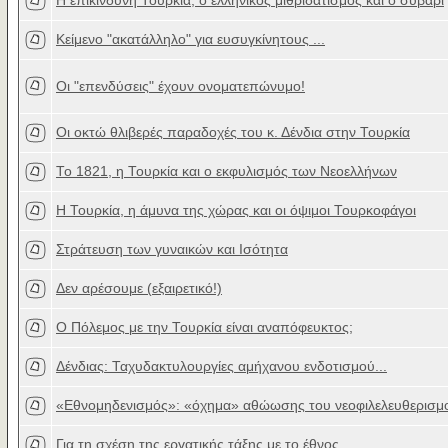
Η επικίνδυνη Τουρκία, ο ελληνικός μιθριδατισμός και ο συβαρι
Κείμενο "ακατάλληλο" για ευσυγκίνητους ...
Οι "επενδύσεις" έχουν ονοματεπώνυμο!
Οι οκτώ θλιβερές παραδοχές του κ. Δένδια στην Τουρκία
Το 1821, η Τουρκία και ο εκφυλισμός των Νεοελλήνων
Η Τουρκία, η άμυνα της χώρας και οι όψιμοι Τουρκοφάγοι
Στράτευση των γυναικών και Ισότητα
Δεν αρέσουμε (εξαιρετικό!)
Ο Πόλεμος με την Τουρκία είναι αναπόφευκτος;
Δένδιας: Ταχυδακτυλουργίες αμήχανου ενδοτισμού...
«Εθνομηδενισμός»: «όχημα» αθώωσης του νεοφιλελευθερισμο
Για τη σχέση της εργατικής τάξης με το έθνος...