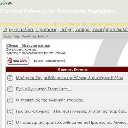
Περιοδικό Πολιτικής Και Πολιτισμικής Παρέμβασης
Σε εποχές που βασιλεύει το ψέμα, η διάδοση της αλήθειας είναι πράξη
Αρχική σελίδα
Προτάσεις
Τεύχη
Αρθρα
Αναζήτηση διαλ
Αναζήτηση
::
Κατάλογος Μελών
Εθνικό - Μεταναστευτικό
Συντονιστές: Κανένας
Χρήστες συνδεδεμένοι στο forum: Κανένας
Εθνικό - Μεταναστευτικό
Θεματικές Ενότητες
Μπάρμπα Σαμ,οι δεδομένοι της Αθήνας & οι κλέφτες Κιέβου
Εγώ ο Άγνωστος Στρατιώτης ...
Ο εποικισμός της ελληνικής επαρχίας
Γιος της καλόγριας: «Πού πάτε κλέφτες, λησταί της πατρίδας..
Ο Γεραπετρίτης έριξε το σύνθημα για τις Πρέσπες του Αιγαίου: