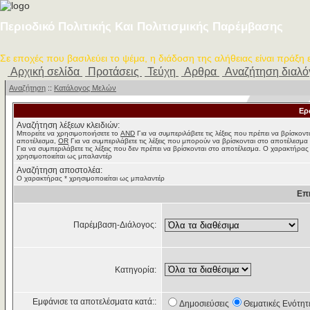
Περιοδικό Πολιτικής Και Πολιτισμικής Παρέμβασης
Σε εποχές που βασιλεύει το ψέμα, η διάδοση της αλήθειας είναι πράξη
Αρχική σελίδα
Προτάσεις
Τεύχη
Αρθρα
Αναζήτηση διαλ
Αναζήτηση
::
Κατάλογος Μελών
Ερ
Αναζήτηση λέξεων κλειδιών:
Μπορείτε να χρησιμοποιήσετε το
AND
Για να συμπεριλάβετε τις λέξεις που πρέπει να βρίσκοντ
αποτέλεσμα,
OR
Για να συμπεριλάβετε τις λέξεις που μπορούν να βρίσκονται στο αποτέλεσμα
Για να συμπεριλάβετε τις λέξεις που δεν πρέπει να βρίσκονται στο αποτέλεσμα. Ο χαρακτήρας
χρησιμοποιείται ως μπαλαντέρ
Αναζήτηση αποστολέα:
Ο χαρακτήρας * χρησιμοποιείται ως μπαλαντέρ
Επ
Παρέμβαση-Διάλογος:
Κατηγορία:
Εμφάνισε τα αποτελέσματα κατά::
Δημοσιεύσεις
Θεματικές Ενότητ