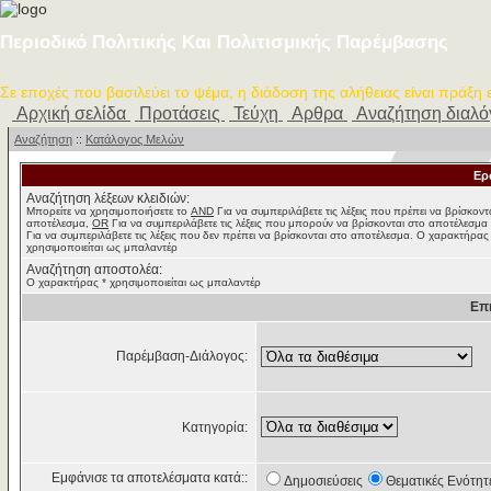
Περιοδικό Πολιτικής Και Πολιτισμικής Παρέμβασης
Σε εποχές που βασιλεύει το ψέμα, η διάδοση της αλήθειας είναι πράξη
Αρχική σελίδα
Προτάσεις
Τεύχη
Αρθρα
Αναζήτηση διαλ
Αναζήτηση
::
Κατάλογος Μελών
Ερ
Αναζήτηση λέξεων κλειδιών:
Μπορείτε να χρησιμοποιήσετε το
AND
Για να συμπεριλάβετε τις λέξεις που πρέπει να βρίσκοντ
αποτέλεσμα,
OR
Για να συμπεριλάβετε τις λέξεις που μπορούν να βρίσκονται στο αποτέλεσμα
Για να συμπεριλάβετε τις λέξεις που δεν πρέπει να βρίσκονται στο αποτέλεσμα. Ο χαρακτήρας
χρησιμοποιείται ως μπαλαντέρ
Αναζήτηση αποστολέα:
Ο χαρακτήρας * χρησιμοποιείται ως μπαλαντέρ
Επ
Παρέμβαση-Διάλογος:
Κατηγορία:
Εμφάνισε τα αποτελέσματα κατά::
Δημοσιεύσεις
Θεματικές Ενότητ