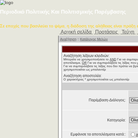
Περιοδικό Πολιτικής Και Πολιτισμικής Παρέμβασης
Σε εποχές που βασιλεύει το ψέμα, η διάδοση της αλήθειας είναι πράξη
Αρχική σελίδα
Προτάσεις
Τεύχη
Αναζήτηση
::
Κατάλογος Μελών
Αναζήτηση λέξεων κλειδιών:
Μπορείτε να χρησιμοποιήσετε το
AND
Για να συμπεριλ
αποτέλεσμα,
OR
Για να συμπεριλάβετε τις λέξεις πο
Για να συμπεριλάβετε τις λέξεις που δεν πρέπει να β
χρησιμοποιείται ως μπαλαντέρ
Αναζήτηση αποστολέα:
Ο χαρακτήρας * χρησιμοποιείται ως μπαλαντέρ
Παρέμβαση-Διάλογος:
Κατηγορία:
Εμφάνισε τα αποτελέσματα κατά::
Δ