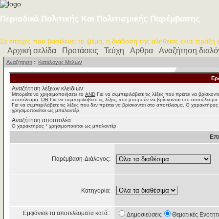
Περιοδικό Πολιτικής Και Πολιτισμικής Παρέμβασης
Σε εποχές που βασιλεύει το ψέμα, η διάδοση της αλήθειας είναι πράξη
Αρχική σελίδα
Προτάσεις
Τεύχη
Αρθρα
Αναζήτηση διαλ
Αναζήτηση
::
Κατάλογος Μελών
Ερ
Αναζήτηση λέξεων κλειδιών:
Μπορείτε να χρησιμοποιήσετε το
AND
Για να συμπεριλάβετε τις λέξεις που πρέπει να βρίσκοντ
αποτέλεσμα,
OR
Για να συμπεριλάβετε τις λέξεις που μπορούν να βρίσκονται στο αποτέλεσμα
Για να συμπεριλάβετε τις λέξεις που δεν πρέπει να βρίσκονται στο αποτέλεσμα. Ο χαρακτήρας
χρησιμοποιείται ως μπαλαντέρ
Αναζήτηση αποστολέα:
Ο χαρακτήρας * χρησιμοποιείται ως μπαλαντέρ
Επ
Παρέμβαση-Διάλογος:
Κατηγορία:
Εμφάνισε τα αποτελέσματα κατά::
Δημοσιεύσεις
Θεματικές Ενότητ