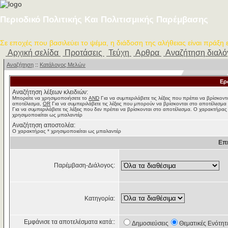
Περιοδικό Πολιτικής Και Πολιτισμικής Παρέμβασης
Σε εποχές που βασιλεύει το ψέμα, η διάδοση της αλήθειας είναι πράξη
Αρχική σελίδα
Προτάσεις
Τεύχη
Αρθρα
Αναζήτηση διαλ
Αναζήτηση
::
Κατάλογος Μελών
Ερ
Αναζήτηση λέξεων κλειδιών:
Μπορείτε να χρησιμοποιήσετε το
AND
Για να συμπεριλάβετε τις λέξεις που πρέπει να βρίσκοντ
αποτέλεσμα,
OR
Για να συμπεριλάβετε τις λέξεις που μπορούν να βρίσκονται στο αποτέλεσμα
Για να συμπεριλάβετε τις λέξεις που δεν πρέπει να βρίσκονται στο αποτέλεσμα. Ο χαρακτήρας
χρησιμοποιείται ως μπαλαντέρ
Αναζήτηση αποστολέα:
Ο χαρακτήρας * χρησιμοποιείται ως μπαλαντέρ
Επ
Παρέμβαση-Διάλογος:
Κατηγορία:
Εμφάνισε τα αποτελέσματα κατά::
Δημοσιεύσεις
Θεματικές Ενότητ