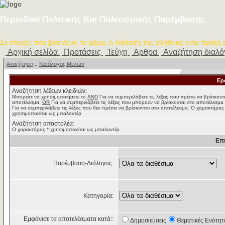
Περιοδικό Πολιτικής Και Πολιτισμικής Παρέμβασης
Σε εποχές που βασιλεύει το ψέμα, η διάδοση της αλήθειας είναι πράξη
Αρχική σελίδα
Προτάσεις
Τεύχη
Αρθρα
Αναζήτηση διαλ
Αναζήτηση
::
Κατάλογος Μελών
Ερ
Αναζήτηση λέξεων κλειδιών:
Μπορείτε να χρησιμοποιήσετε το
AND
Για να συμπεριλάβετε τις λέξεις που πρέπει να βρίσκοντ
αποτέλεσμα,
OR
Για να συμπεριλάβετε τις λέξεις που μπορούν να βρίσκονται στο αποτέλεσμα
Για να συμπεριλάβετε τις λέξεις που δεν πρέπει να βρίσκονται στο αποτέλεσμα. Ο χαρακτήρας
χρησιμοποιείται ως μπαλαντέρ
Αναζήτηση αποστολέα:
Ο χαρακτήρας * χρησιμοποιείται ως μπαλαντέρ
Επ
Παρέμβαση-Διάλογος:
Κατηγορία:
Εμφάνισε τα αποτελέσματα κατά::
Δημοσιεύσεις
Θεματικές Ενότητ