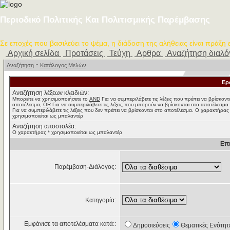
Περιοδικό Πολιτικής Και Πολιτισμικής Παρέμβασης
Σε εποχές που βασιλεύει το ψέμα, η διάδοση της αλήθειας είναι πράξη
Αρχική σελίδα
Προτάσεις
Τεύχη
Αρθρα
Αναζήτηση διαλ
Αναζήτηση
::
Κατάλογος Μελών
Ερ
Αναζήτηση λέξεων κλειδιών:
Μπορείτε να χρησιμοποιήσετε το
AND
Για να συμπεριλάβετε τις λέξεις που πρέπει να βρίσκοντ
αποτέλεσμα,
OR
Για να συμπεριλάβετε τις λέξεις που μπορούν να βρίσκονται στο αποτέλεσμα
Για να συμπεριλάβετε τις λέξεις που δεν πρέπει να βρίσκονται στο αποτέλεσμα. Ο χαρακτήρας
χρησιμοποιείται ως μπαλαντέρ
Αναζήτηση αποστολέα:
Ο χαρακτήρας * χρησιμοποιείται ως μπαλαντέρ
Επ
Παρέμβαση-Διάλογος:
Κατηγορία:
Εμφάνισε τα αποτελέσματα κατά::
Δημοσιεύσεις
Θεματικές Ενότητ