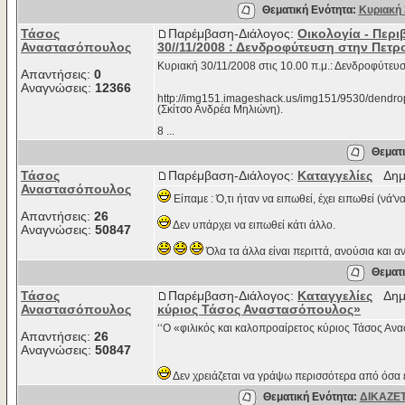
Θεματική Ενότητα:
Κυριακή 
Τάσος
Παρέμβαση-Διάλογος:
Οικολογία - Περ
Αναστασόπουλος
30//11/2008 : Δενδροφύτευση στην Πετ
Κυριακή 30/11/2008 στις 10.00 π.μ.: Δενδροφύτευ
Απαντήσεις:
0
Αναγνώσεις:
12366
http://img151.imageshack.us/img151/9530/dendroph
(Σκίτσο Ανδρέα Μηλιώνη).
8 ...
Θεματι
Τάσος
Παρέμβαση-Διάλογος:
Καταγγελίες
Δημο
Αναστασόπουλος
Είπαμε : Ό,τι ήταν να ειπωθεί, έχει ειπωθεί (νά'
Απαντήσεις:
26
Δεν υπάρχει να ειπωθεί κάτι άλλο.
Αναγνώσεις:
50847
Όλα τα άλλα είναι περιττά, ανούσια και α
Θεματι
Τάσος
Παρέμβαση-Διάλογος:
Καταγγελίες
Δημο
Αναστασόπουλος
κύριος Τάσος Αναστασόπουλος»
‘‘Ο «φιλικός και καλοπροαίρετος κύριος Τάσος Αν
Απαντήσεις:
26
Αναγνώσεις:
50847
Δεν χρειάζεται να γράψω περισσότερα από όσα έχω
Θεματική Ενότητα:
ΔΙΚΑΖΕΤ