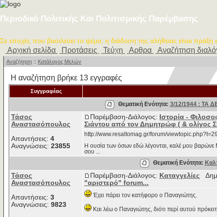
Περιοδικό Πολιτικής Και Πολιτισμικής Παρέμβασης
Σε εποχές που βασιλεύει το ψέμα, η διάδοση της αλήθειας είναι πράξη
Αρχική σελίδα
Προτάσεις
Τεύχη
Αρθρα
Αναζήτηση διαλ
Αναζήτηση
::
Κατάλογος Μελών
Η αναζήτηση βρήκε 13 εγγραφές
Συγγραφέας
Θεματική Ενότητα:
3/12/1944 : ΤΑ
Τάσος
Παρέμβαση-Διάλογος:
Ιστορία - Φιλοσο
Αναστασόπουλος
Σιάντου από τον Δημητρώφ ( & ολίγος 
http://www.resaltomag.gr/forum/viewtopic.php?t=2
Απαντήσεις:
4
Αναγνώσεις:
23855
Η ουσία των όσων εδώ λέγονται, καλέ μου βαρώνε Μυ
σου ...
Θεματική Ενότητα:
Καλπ
Τάσος
Παρέμβαση-Διάλογος:
Καταγγελίες
Δημο
Αναστασόπουλος
"αριστερό" forum...
Έχει πάρει τον κατήφορο ο Παναγιώτης.
Απαντήσεις:
3
Αναγνώσεις:
9823
Και λέω ο Παναγιώτης, διότι περί αυτού πρόκει