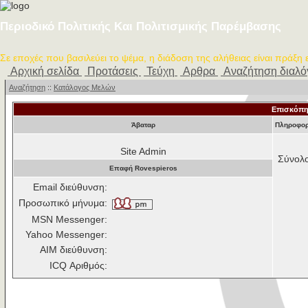
Περιοδικό Πολιτικής Και Πολιτισμικής Παρέμβασης
Σε εποχές που βασιλεύει το ψέμα, η διάδοση της αλήθειας είναι πράξη
Αρχική σελίδα
Προτάσεις
Τεύχη
Αρθρα
Αναζήτηση διαλ
Αναζήτηση
::
Κατάλογος Μελών
Επισκόπη
Άβαταρ
Πληροφορί
Site Admin
Σύνολ
Επαφή Rovespieros
Email διεύθυνση:
Προσωπικό μήνυμα:
MSN Messenger:
Yahoo Messenger:
AIM διεύθυνση:
ICQ Αριθμός: