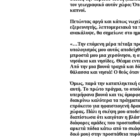
τον γεωγραφικό αυτόν χώρο; Όπω
καπνοί.
Πετώντας αργά και κάπως νωχελ
εξερευνητής, λεπτομερειακά τα 
ανακάλυψε, θα σημείωνε στο ημε
«…Την επόμενη μέρα πέταξα προς
υπολογισμός μου αυτός αποδείχθ
μπροστά μου μια χερσόνησο, η οπ
νησάκια και νησίδες. Θέαμα εντ
Από την μια βουνά τραχιά και δ
θάλασσα και νησιά! Ο θεός όταν
Όμως, παρά την καταπληκτική α
αυτή. Το πρώτο πράγμα, το οποί
υπερήφανα βουνά και τις όμορφε
διακρίνω καλύτερα τα πράγματα,
επρόκειτο για ηφαιστιογενή δρα
χώρας. Πάλι η σκέψη μου αποδε
διαπίστωσα ότι καιγόταν η βλάσ
διάφορες ομάδες που προσπαθούσ
αρκετά πόδια κάτω από το σκάφ
δικό μου) στην προσπάθεια πυρ