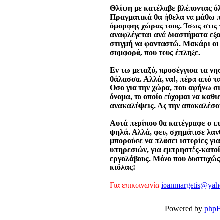
Θλίψη με κατέλαβε βλέποντας ό
Πραγματικά θα ήθελα να μάθω π
όμορφης χώρας τους. Ίσως στις 
αναφλέγεται ανά διαστήματα εξαι
στιγμή να φανταστώ. Μακάρι οι 
συμφορά, που τους έπληξε.
Εν τω μεταξύ, προσέγγισα τα νησ
θάλασσα. Αλλά, να!, πέρα από τα
Όσο για την χώρα, που αφήνω σι
όνομα, το οποίο εύχομαι να καθι
ανακαλύψεις. Ας την αποκαλέσο
Αυτά περίπου θα κατέγραφε ο ιπ
ψηλά. Αλλά, φευ, σχημάτισε λαν
μπορούσε να πλάσει ιστορίες γι
υπηρεσιών, για εμπρηστές-κατοί
εργολάβους. Μόνο που δυστυχώς 
κιόλας!
Για επικοινωνία
ioanmargetis@yah
Powered by
php