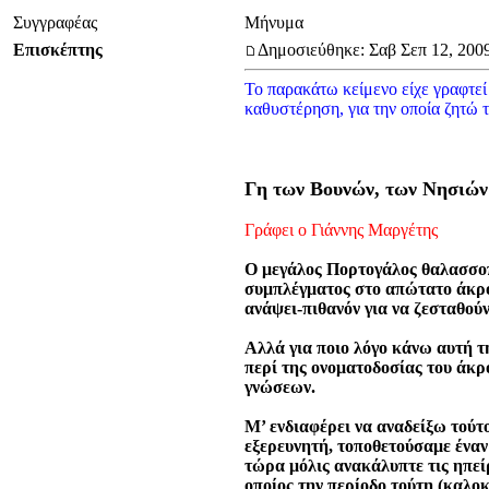
Συγγραφέας
Μήνυμα
Επισκέπτης
Δημοσιεύθηκε: Σαβ Σεπ 12, 200
Το παρακάτω κείμενο είχε γραφτεί
καθυστέρηση, για την οποία ζητώ 
Γη των Βουνών, των Νησιών
Γράφει ο Γιάννης Μαργέτης
Ο μεγάλος Πορτογάλος θαλασσοπ
συμπλέγματος στο απώτατο άκρο 
ανάψει-πιθανόν για να ζεσταθούν
Αλλά για ποιο λόγο κάνω αυτή τ
περί της ονοματοδοσίας του άκρ
γνώσεων.
Μ’ ενδιαφέρει να αναδείξω τούτ
εξερευνητή, τοποθετούσαμε έναν
τώρα μόλις ανακάλυπτε τις ηπεί
οποίος την περίοδο τούτη (καλο