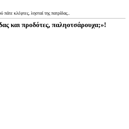
 πάτε κλέφτες, λησταί της πατρίδας..
ίδας και προδότες, παληοτσάρουχα;»!