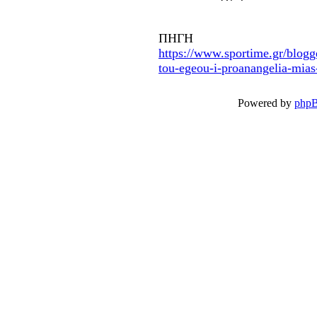
ΠΗΓΗ
https://www.sportime.gr/blogger
tou-egeou-i-proanangelia-mias
Powered by
php