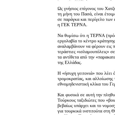
Ως γνήσιος επίγονος του Χατζη
τη μήνη του Πασά, είναι έτοι
σε παράγκα και περίγελο των ε
η ΓΕΚ ΤΕΡΝΑ.
Να θυμίσω ότι η ΤΕΡΝΑ (πρόεδ
εργολαβία το κέντρο κράτηση
αναλαμβάνουν να φέρουν εις π
τεράστιες «ισλαμουπόλεις» σε
τα αντίθετα από την «παρακατ
της Ελλάδας.
Η «ήσυχη γειτονιά» που λέει 
τρομοκρατίας, και αλλοίωσης 
εθνομηδενιστική κλίκα του Γερ
Και φυσικά σε αυτή την πληθυ
Τούρκους ταξιδιώτες που «βουλ
βεβαίως υπάρχει και το νομοσ
για τουρκικά ινστιτούτα στη 