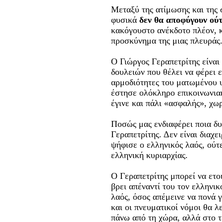
Μεταξύ της ατίμωσης και της
φυσικά
δεν θα αποφύγουν ού
κακόγουστο ανέκδοτο πλέον, κ
προσκύνημα της μιας πλευράς
Ο Γιώργος Γεραπετρίτης είνα
δουλειών που θέλει να φέρει ε
αρμοδιότητες του ματωμένου 
έστησε ολόκληρο επικοινωνιακ
έγινε και πάλι «ασφαλής», χωρ
Ποσώς μας ενδιαφέρει ποια δυ
Γεραπετρίτης. Δεν είναι διαχε
ψήφισε ο ελληνικός λαός, ούτ
ελληνική κυριαρχίας.
O Γεραπετρίτης μπορεί να ετο
βρει απέναντί του τον ελληνικ
λαός, όσος απέμεινε να πονά γ
και οι πνευματικοί νόμοι θα λ
πάνω από τη χώρα, αλλά στο τ