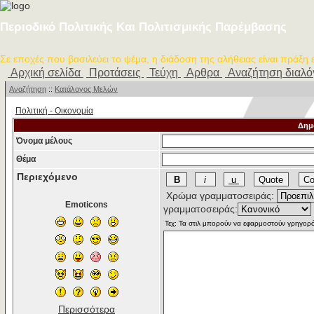
Περιοδικό Πολιτικής Και Πολιτισμικής Παρέμβασης
Σε εποχές που βασιλεύει το ψέμα, η διάδοση της αλήθειας είναι πράξη
Αρχική σελίδα
Προτάσεις
Τεύχη
Αρθρα
Αναζήτηση διαλ
Αναζήτηση
::
Κατάλογος Μελών
Πολιτική - Oικονομία
Δημ
Όνομα μέλους
Θέμα
Περιεχόμενο
Χρώμα γραμματοσειράς:
Emoticons
γραμματοσειράς:
Περισσότερα