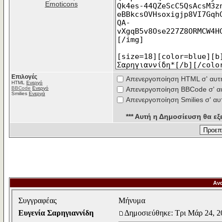
Emoticons
Επιλογές
Απενεργοποίηση HTML σ' αυτ
HTML
Ενεργό
BBCode
Ενεργό
Απενεργοποίηση BBCode σ' α
Smilies
Ενεργά
Απενεργοποίηση Smilies σ' αυ
*** Αυτή η Δημοσίευση θα εξε
Αν