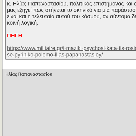
κ. Ηλίας Παπαναστασίου, πολιτικός επιστήμονας και
μας εξηγεί πως στήνεται το σκηνικό για μια παράστα
είναι και η τελευταία αυτού του κόσμου, αν σύντομα δ
κοινή λογική.
ΠΗΓΗ
https://www.militaire.gr/i-maziki-psychosi-kata-tis-ros
se-pyriniko-polemo-ilias-papanastasioy/
Ηλίας Παπαναστασίου