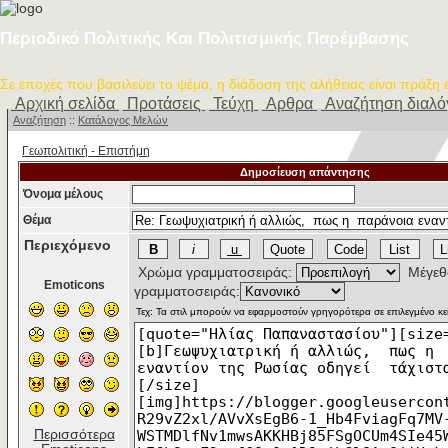
Περιοδικό Πολιτικής Και Πολιτισμικής Παρέμβασης
Σε εποχές που βασιλεύει το ψέμα, η διάδοση της αλήθειας είναι πράξη
Αρχική σελίδα
Προτάσεις
Τεύχη
Αρθρα
Αναζήτηση διαλ
Αναζήτηση
::
Κατάλογος Μελών
Γεωπολιτική - Επιστήμη
Δημοσίευση απάντησης
Όνομα μέλους
Θέμα
Περιεχόμενο
Χρώμα γραμματοσειράς:
Μέγεθ
Emoticons
γραμματοσειράς:
Περισσότερα