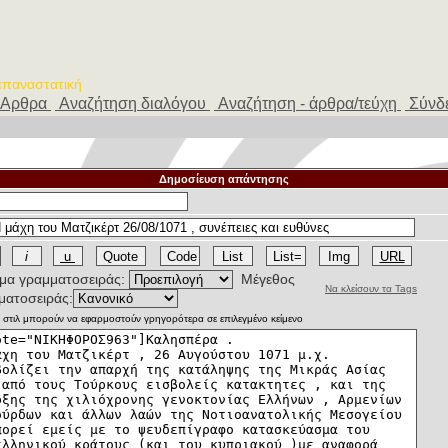
 επαναστατική
Αρθρα
Αναζήτηση διαλόγου
Αναζήτηση - άρθρα/τεύχη
Σύνδ
Δημοσίευση απάντησης
α γραμματοσειράς:
Μέγεθος
Να κλείσουν τα Tags
ματοσειράς: