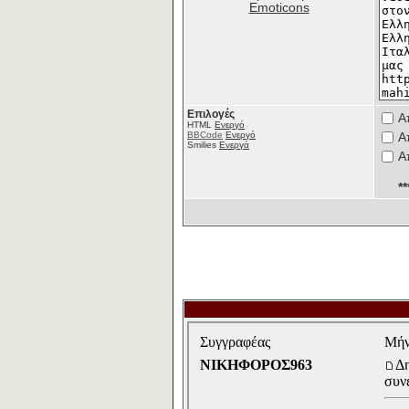
Emoticons
Επιλογές
Α
HTML
Ενεργό
BBCode
Ενεργό
Α
Smilies
Ενεργά
Α
*