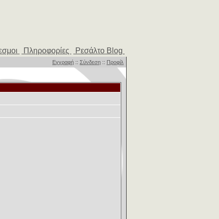
εσμοι
Πληροφορίες
Ρεσάλτο Blog
Εγγραφή
::
Σύνδεση
::
Προφίλ