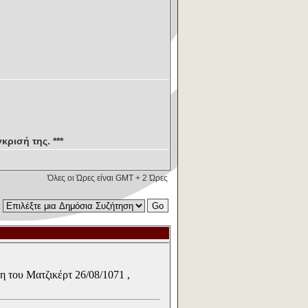
κρισή της. ***
Όλες οι Ώρες είναι GMT + 2 Ώρες
: