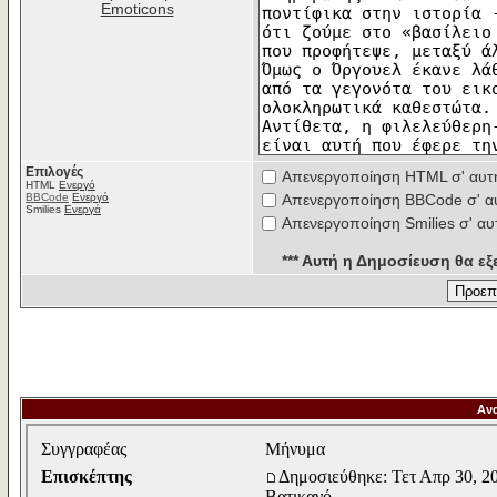
Emoticons
Επιλογές
Απενεργοποίηση HTML σ' αυτ
HTML
Ενεργό
BBCode
Ενεργό
Απενεργοποίηση BBCode σ' α
Smilies
Ενεργά
Απενεργοποίηση Smilies σ' αυ
*** Αυτή η Δημοσίευση θα εξε
Αν