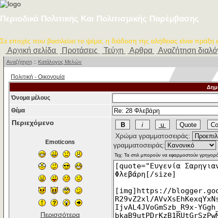
Περιοδικό Πολιτικής Και Πολιτισμικής Παρέμβασης
Σε εποχές που βασιλεύει το ψέμα, η διάδοση της αλήθειας είναι πράξη
Αρχική σελίδα
Προτάσεις
Τεύχη
Αρθρα
Αναζήτηση διαλ
Αναζήτηση
::
Κατάλογος Μελών
Πολιτική - Oικονομία
Δημ
Όνομα μέλους
Θέμα
Περιεχόμενο
Χρώμα γραμματοσειράς:
Emoticons
γραμματοσειράς:
Περισσότερα