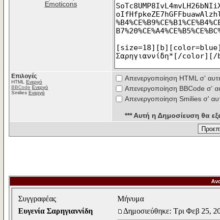
Emoticons
Επιλογές
Απενεργοποίηση HTML σ' αυτ
HTML
Ενεργό
BBCode
Ενεργό
Απενεργοποίηση BBCode σ' α
Smilies
Ενεργά
Απενεργοποίηση Smilies σ' αυ
*** Αυτή η Δημοσίευση θα εξε
Αν