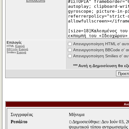
Emoticons
Επιλογές
Απενεργοποίηση HTML σ' αυτ
HTML
Ενεργό
BBCode
Ενεργό
Απενεργοποίηση BBCode σ' α
Smilies
Ενεργά
Απενεργοποίηση Smilies σ' αυ
*** Αυτή η Δημοσίευση θα εξε
Αν