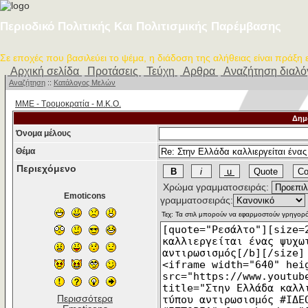
Περιοδικό Πολιτικής Και Πολιτισμικής Παρέμβασης
Σε εποχές που βασιλεύει το ψέμα, η διάδοση της αλήθειας είναι πράξη
Αρχική σελίδα
Προτάσεις
Τεύχη
Αρθρα
Αναζήτηση διαλ
Αναζήτηση
::
Κατάλογος Μελών
MME - Τρομοκρατία - Μ.Κ.Ο.
Δημ
Όνομα μέλους
Θέμα
Περιεχόμενο
Χρώμα γραμματοσειράς:
Emoticons
γραμματοσειράς:
Περισσότερα